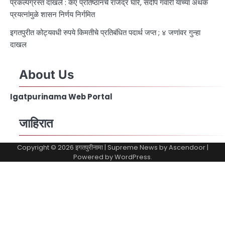
प्रकल्पग्रस्त दाखले : केए प्रतिष्ठानचे राजेंद्र घारे, संदीप गवारी यांच्या अथक
प्रयत्नांमुळे शासन निर्णय निर्गमित
इगतपुरीत कोट्यवधी रुपये किमतीचे प्रतिबंधित पदार्थ जप्त ; ४ जणांवर गुन्हा
दाखल
About Us
Igatpurinama Web Portal
जाहिरात
Copyright © 2026
इगतपुरीनामा
| Supreme News by
Ascendoor
|
Powered by
WordPress
.