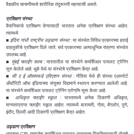
वैद्यकीय चाचणीमध्ये शारीरिक तंदुरूस्ती महत्त्वाची असते.
प्रशिक्षण संस्था
वैमानिकाचे प्रशिक्षण देण्यासाठी भारतात अनेक प्रशिक्षण संस्था आहेत.
त्यामध्ये
■
इंदिरा गांधी राष्ट्रीय उड्डाण संस्था
: या संस्थेत विविध प्रकारच्या हवाई
वाहतुकीचे प्रशिक्षण दिले जाते. सर्व प्रकारच्या अत्याधुनिक यंत्रणा संस्थेत
उपलब्ध आहे.
■ मुंबई फ्लाईंग क्लब
: भारतातील या संस्थेने कमर्शिअल पायलट ट्रेनिंग
सुरु केलेले आहे. धुळे येथे या संस्थेचे प्रशिक्षण केंद्र आहे.
■ सी ए ई ऑक्सफर्ड एविएशन संस्था
: गोंदिया येथे ही संस्था एअरपोर्ट
अँथॉरिटी ऑफ इंडियाच्या संयुक्त विद्यमाने स्थापन करण्यात आलेली आहे.
या संस्थेने कमर्शिअल पायलट ट्रेनिंग प्रोग्रॅम सुरू केला आहे.
■ अधिकृत फ्लाईंग स्कूल
: भारतामध्ये अनेक ठिकाणी अधिकृत,
मान्यताप्राप्त फ्लाईंग स्कूल आहेत. त्यामध्ये बारामती, गोवा, बेंगलोर, पुणे,
इंदौर, दिल्ली आदी ठिकाणी प्रशिक्षण केंद्र आहेत.
उड्डाण प्रशिक्षण
भारतात CPL म्हणजेच कमर्शिअल पायलट लायसन्स मिळविण्यासाठी दोनशे