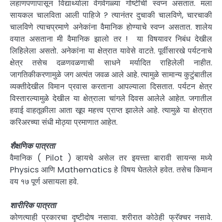
लहाणपणापासून विद्यार्थ्याला वेगवेगळ्या गोष्टींची स्वप्न असतात. मला
सायकल चालविता आली पाहिजे ? त्यानंतर दुचाकी चालविणे, चारचाकी
चालविणे त्याचप्रमाणे अनेकांना वैमानिक होण्याचे स्वप्न असतात. शालेय
वयात असताना मी वैमानिक झालो तर ! या विषयावर निबंध देखील
लिहिलेला असतो. अनेकांना या क्षेत्रात यावेसे वाटते. पूर्वीसारखे पर्यटनाचे
क्षेत्र तसेच दळणवळणाची साधने मर्यादित राहिलेली नाहीत.
जागतिकीकरणामुळे जग अत्यंत जवळ आले आहे. त्यामुळे सामान्य कुटुंबातील
व्यक्तीदेखील विमान प्रवास करताना आपल्याला दिसतात. पर्यटन क्षेत्र
विस्तारल्यामुळे देखील या क्षेत्राला चांगले दिवस आलेले आहेत. जगातील
हवाई वाहतूकीला आता खूप महत्त्व प्राप्त झालेले आहे. त्यामुळे या क्षेत्रात
करिअरच्या संधी मोठ्या प्रमाणात आहेत.
शैक्षणिक पात्रता
वैमानिक ( Pilot ) व्हायचे असेल तर इयत्त्ता बारावी सायन्स मध्ये
Physics आणि Mathematics हे विषय घेतलेले हवेत. तसेच किमान
वय १७ पूर्ण असायला हवे.
शारीरिक पात्रता
कोणत्याही प्रकारचा दृष्टीदोष नसावा. शरीरात कोठेही फ्रॅक्चर नसावे.