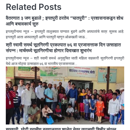
Related Posts
वैतरणात ३ जण बुडाले ; इगतपुरी ठरतेय “घातपुरी” : प्रशासनाकडून शोध
आणि बचावकार्य सुरु
इगतपुरीनामा न्यूज – इगतपुरी तालुक्यात पाण्यात बुडणे आणि अपघातांचे सत्र सुरूच आहे.
इगतपुरी आता अपघातपुरी आणि घातपुरी म्हणून ओळखली जाऊ…
श्री स्वामी समर्थ सूतगिरणी प्रकल्पात ७६ वा प्रजासत्ताक दिन उत्साहात
संपन्न : मार्चमध्ये सूतगिरणीचा होणार दिमाखात शुभारंभ
इगतपुरीनामा न्यूज – श्री स्वामी समर्थ अनुसूचित जाती महिला सहकारी सूतगिरणी इगतपुरी
येथे आज मोठ्या उत्साहात ७६ वा भारतीय प्रजासत्ताक…
इगतपुरी, घोटी ग्रामीण रुग्णालयात शालेय नेत्र तपासणी शिबीर संपन्न