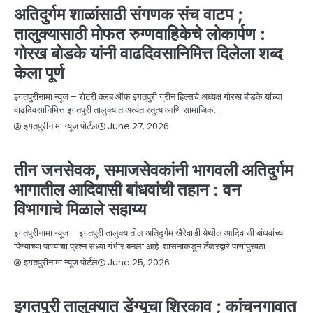
अतिदुर्गम शाळांसाठी संगणक संच वाटप ;
तालुक्यासाठी मोफत रुग्णवाहिकेचे लोकार्पण :
गोरख बोडके यांनी वाढदिवसानिमित्त दिलेला शब्द
केला पूर्ण
इगतपुरीनामा न्यूज – रोटरी क्लब ऑफ इगतपुरी ग्रीन हिल्सचे अध्यक्ष गोरख बोडके यांच्या
वाढदिवसानिमित्त इगतपुरी तालुक्यात अत्यंत स्तुत्य आणि सामाजिक…
June 27, 2026
इगतपुरीनामा न्यूज पोर्टल
NEWS
निवड, नियुक्ती, सुयश
बातम्या
सामाजिक
तीन जनसेवक, समाजसेवकांनी भागवली अतिदुर्गम
भागातील आदिवासी बांधवांची तहान : वन
विभागाचे मिळाले सहाय्य
इगतपुरीनामा न्यूज – इगतपुरी तालुक्यातील अतिदुर्गम खैरेवाडी येथील आदिवासी बांधवांच्या
पिण्याच्या पाण्याचा प्रश्न सध्या गंभीर बनला आहे. शासनाकडून टँकरद्वारे पाणीपुरवठा…
June 25, 2026
इगतपुरीनामा न्यूज पोर्टल
NEWS
आपत्ती
आरोग्य
बातम्या
इगतपुरी तालुक्यात डेंग्यूचा शिरकाव ; कांचनगावात