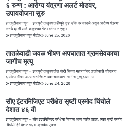
६ रुग्ण : आरोग्य यंत्रणा अलर्ट मोडवर,
उपाययोजना सुरु
इगतपुरीनामा न्यूज – इगतपुरी तालुक्यात डेंग्यूने पुन्हा डोके वर काढले असून आरोग्य यंत्रणा
सतर्क झाली आहे. तालुक्यात गेल्या वर्षभरात एकूण…
June 25, 2026
इगतपुरीनामा न्यूज पोर्टल
NEWS
अपघातपुरी की इगतपुरी ?
घात-अपघात-गुन्हे
बातम्या
तातळेवाडी जवळ भीषण अपघातात ग्रामसेवकाचा
जागीच मृत्यू
इगतपुरीनामा न्यूज – इगतपुरी तालुक्यातील घोटी सिन्नर महामार्गावर तातळेवाडी परिसरात
झालेल्या भीषण अपघातात स्विफ्ट कार चालकाचा जागीच मृत्यू झाला. या…
June 24, 2026
इगतपुरीनामा न्यूज पोर्टल
NEWS
निवड, नियुक्ती, सुयश
बातम्या
सीए इंटरमिजिएट परीक्षेत सृष्टी प्रमोद चिंचोले
देशात ४६ वी
इगतपुरीनामा न्यूज – सीए इंटरमिजिएट परीक्षेचा निकाल आज जाहीर झाला. त्यात सृष्टी प्रमोद
चिंचोले हिने देशात ४६ वा क्रमांक प्राप्त…