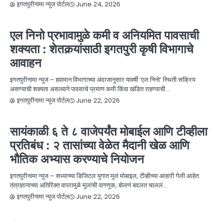
June 24, 2026
इगतपुरीनामा न्यूज पोर्टल
NEWS
कृषी
बातम्या
एल निनो प्रभावामुळे कमी व अनियमित पावसाची
शक्यता : शेतकर्‍यांसाठी इगतपुरी कृषी विभागाचे
आवाहन
इगतपुरीनामा न्यूज – हवामान विभागाच्या अंदाजानुसार यावर्षी ‘एल निनो’ स्थिती सक्रिय
असण्याची शक्यता असल्याने पावसाचे प्रमाण कमी किंवा खंडित राहण्याची…
June 22, 2026
इगतपुरीनामा न्यूज पोर्टल
NEWS
इगतपुरीनामा विशेष
बातम्या
शैक्षणिक
सामाजिक
सायंकाळी ६ ते ८ वाजेपर्यंत मोबाईल आणि टीव्हीला
प्रतिबंध : २ तासांच्या वेळेत मैदानी खेळ आणि
भौतिक अभ्यास करण्याचे नियोजन
इगतपुरीनामा न्यूज – सध्याच्या डिजिटल युगात मुलं मोबाइल, टीव्हीच्या आहारी गेली आहेत.
तंत्रज्ञानाच्या अतिरिक्त वापरामुळे मुलांची वागणूक, बोलणं बदलत चाललं…
June 22, 2026
इगतपुरीनामा न्यूज पोर्टल
NEWS
निवड, नियुक्ती, सुयश
बातम्या