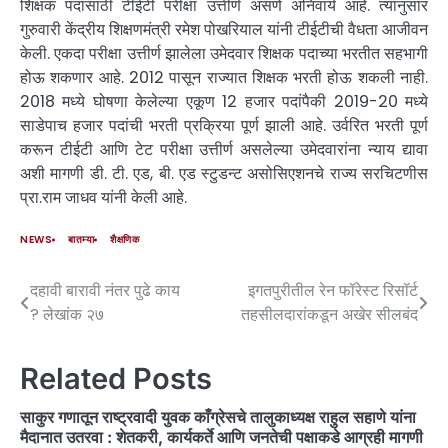
शिक्षक पदासाठी टीईटी परीक्षा उत्तीर्ण असणे अनिवार्य आहे. त्यानुसार
गुरुवारी केंद्रीय शिक्षणमंत्री रमेश पोखरियाल यांनी टीईटीची वैधता आजीवन
केली. एकदा परीक्षा उत्तीर्ण झालेला उमेदवार शिक्षक पदाच्या भरतीत सहभागी
होऊ शकणार आहे. 2012 पासून राज्यात शिक्षक भरती होऊ शकली नाही.
2018 मध्ये घोषणा केलेल्या एकूण 12 हजार पदांपैकी 2019-20 मध्ये
साडेपाच हजार पदांची भरती प्रक्रिया पूर्ण झाली आहे. उर्वरित भरती पूर्ण
करून टीईटी आणि टेट परीक्षा उत्तीर्ण असलेल्या उमेदवारांना न्याय द्यावा
अशी मागणी डी. टी. एड, बी. एड स्टुडन्ट असोसिएशनचे राज्य सरचिटणीस
प्रा.राम जाधव यांनी केली आहे.
NEWS
बातम्या
शैक्षणिक
दहावी बारावी नंतर पुढे काय
इगतपुरीतील रेन फॉरेस्ट रिसॉर्ट
? लेखांक २७
तहसीलदारांकडून अखेर सीलबंद
Related Posts
साकुर गणातून राष्ट्रवादी युवक काँग्रेसचे तालुकाध्यक्ष राहुल सहाणे यांना
मैदानात उतरवा : शेतकरी, कार्यकर्ते आणि जनतेची पक्षाकडे आग्रही मागणी