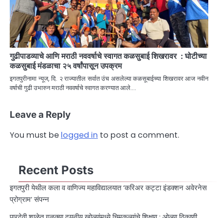
गुढीपाडव्याचे आणि मराठी नववर्षाचे स्वागत कळसुबाई शिखरावर : घोटीच्या
कळसुबाई मंडळाचा २५ वर्षांपासून उपक्रम
इगतपुरीनामा न्यूज, दि. २ राज्यातील सर्वात उंच असलेल्या कळसूबाईच्या शिखरावर आज नवीन
वर्षाची गुढी उभारुन मराठी नववर्षाचे स्वागत करण्यात आले.…
Leave a Reply
You must be
logged in
to post a comment.
Recent Posts
इगतपुरी येथील कला व वाणिज्य महाविद्यालयात ‘करिअर कट्टा इंडक्शन अवेरनेस
प्रोग्राम’ संपन्न
पारदेवी शाळेत गळक्या दयनीय खोल्यांमध्ये चिमुकल्यांचे शिक्षण : ओल्या ठिकाणी