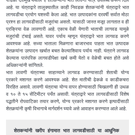
पाडळी देशमुख येथील २ शेतकऱ्यांना भात लावणी यंत्र उपलब्ध करून दिले
आहे. या यंत्राद्वारे तालुक्यातील काही निवडक शेतकऱ्यांनी यंत्राद्वारे भात
लागवडीचा प्रयोग यशस्वी केला आहे. भात उत्पादकांना दरवर्षी सर्वात मोठा
प्रश्न हा लागवडीसाठी मजुरांचा असतो. यासाठी जास्त मजूर लागतात व ही
प्रक्रिया वेळ लावणारी आहे. एकाच वेळी येणारी भाताची लागवड यामुळे
मजुरांची टंचाई असते. यावर पर्याय म्हणून यंत्राद्वारे भात लागवड करणे
आवश्यक आहे. सध्या भाताला मिळणारा बाजारभाव पाहता भात उत्पादक
शेतकर्‍यांना उत्पादन खर्चात बचत केल्याशिवाय पर्याय नाही. यंत्राने लागवड
केल्यास पारंपरिक लागवडीपेक्षा खर्च कमी येतो व वेळेची बचत होते असे
अधिकाऱ्यांनी सांगितले.
भात लावणी यंत्राच्या साहाय्याने लागवड करण्यासाठी शेताची योग्य
प्रकारे मशागत करणे आवश्‍यक आहे. शेत मातीची ढेकळे व काडीकचरा
विरहित असावे. लावणी यंत्राचा योग्य वापर होण्यासाठी चिखलणी ही उथळ
व १० ते १५ सेंटिमीटर पर्यंत असावी. यंत्राद्वारे भात लागवडीसाठी विशेष
पद्धतीने रोपवाटिका तयार करणे, योग्य प्रकारे मशागत करणे इत्यादीसाठी
शेतकर्‍यांनी कृषी विभागाचे मार्गदर्शन घ्यावे असे आवाहन करण्यात आले आहे.
शेतकऱ्यांनी खरीप हंगामात भात लागवडीसाठी या आधुनिक 