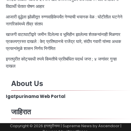
विद्यार्थी घेतात पोषण आहार
आजारी वृद्धेला झोळीतून रुग्णवाहिकेपर्यंत नेण्याची भयानक वेळ : घोटीतील घटनेने
नागरिकांमध्ये तीव्र संताप
खाजगी वाटाघाटीद्वारे जमीन दिलेल्या व भूमिहीन झालेल्या शेतकऱ्यांनाही मिळणार
प्रकल्पग्रस्त दाखले : केए प्रतिष्ठानचे राजेंद्र घारे, संदीप गवारी यांच्या अथक
प्रयत्नांमुळे शासन निर्णय निर्गमित
इगतपुरीत कोट्यवधी रुपये किमतीचे प्रतिबंधित पदार्थ जप्त ; ४ जणांवर गुन्हा
दाखल
About Us
Igatpurinama Web Portal
जाहिरात
Copyright © 2026
इगतपुरीनामा
| Supreme News by
Ascendoor
|