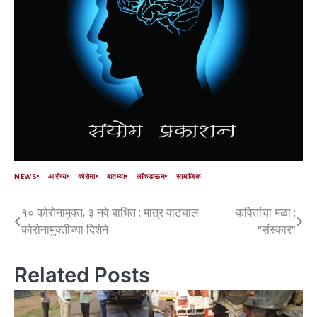
NEWS
आरोग्य
कोरोना
बातम्या
लॉकडाऊन
सामाजिक
१० कोरोनामुक्त, ३ नवे बाधित ; मात्र वाटचाल
कवितांचा मळा :
कोरोनामुक्तीच्या दिशेने
“संस्कार”
Related Posts