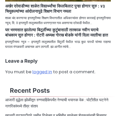
अखेर दरेवाडीच्या शाळेत विद्यार्थ्यांचा किलबिलाट पुन्हा होणार सुरु : ४३
चिमुकल्यांच्या आंदोलनापुढे शिक्षण विभाग नमला
शाळा बंद करणाऱ्या इगतपुरीच्या शिक्षण विभागातील अधिकाऱ्यांवर होणार कारवाई इगतपुरीनामा
न्यूज, दि. 11 इगतपुरी तालुक्यातील धरणग्रस्त गाव असणाऱ्या दरेवाडी येथील…
घर भस्मसात झालेल्या बिटूर्लीच्या कुटुंबासाठी तात्काळ नवीन घराचे
बांधकाम सुरु होणार : रोटरी अध्यक्ष गोरख बोडके यांनी दिला मदतीचा हात
इगतपुरीनामा न्यूज – इगतपुरी तालुक्यातील बिटूर्ली येथील भाऊ बुधा पारधी यांच्या राहत्या
घराला मंगळवारी अचानक आग लागली. ह्या आगीत त्यांचे…
Leave a Reply
You must be
logged in
to post a comment.
Recent Posts
आजारी वृद्धेला झोळीतून रुग्णवाहिकेपर्यंत नेण्याची भयानक वेळ : घोटीतील घटनेने
नागरिकांमध्ये तीव्र संताप
खाजगी वाटाघाटीद्वारे जमीन दिलेल्या व भूमिहीन झालेल्या शेतकऱ्यांनाही मिळणार