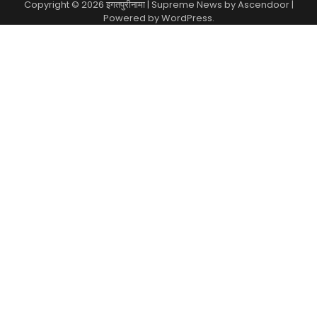
Copyright © 2026
इगतपुरीनामा
| Supreme News by
Ascendoor
|
Powered by
WordPress
.