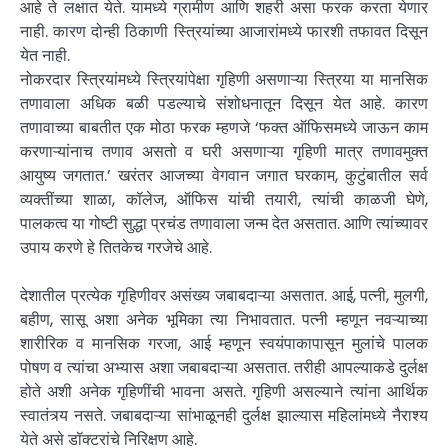
आहे ते लक्षात येते. यामध्ये ग्रामीण आणि शहरी असा फरक करता येणार
नाही. कारण दोन्ही ठिकाणी स्त्रियांच्या आजारांमध्ये फारशी तफावत दिसून
येत नाही.
नोकरदार स्त्रियांमध्ये स्त्रियांपेक्षा गृहिणी असणाऱ्या स्त्रिया या मानसिक
तणावाला अधिक बळी पडल्याचे संशोधनातून दिसून येत आहे. कारण
तणावाच्या बाबतीत एक मोठा फरक म्हणजे ‘फक्त ऑफिसमध्ये जाऊन काम
करणाऱ्यांनाच तणाव असतो व घरी असणाऱ्या गृहिणी मात्र तणावमुक्त
आयुष्य जगतात.’ खरंतर आजच्या वेगवान जगात घरकाम, कुटुंबातील सर्व
व्यक्तींच्या शाळा, कॉलेज, ऑफिस यांची तयारी, त्यांची काळजी घेणे,
पालकत्व या गोष्टी सुद्धा प्रचंड तणावाला जन्म देत असतात. आणि त्यांच्यावर
उपाय करणे हे तितकेच गरजेचे आहे.
देशातील प्रत्येक गृहिणीवर असंख्य जबाबदाऱ्या असतात. आई, पत्नी, मुलगी,
बहीण, सासू अशा अनेक भूमिका त्या निभावतात. पत्नी म्हणून नवऱ्याच्या
शारीरिक व मानसिक गरजा, आई म्हणून स्वयंपाकापासून मुलांचे पालक
पोषण व त्यांचा अभ्यास अशा जबाबदाऱ्या असतात. तरीही आपल्याकडे दुर्लक्ष
होते अशी अनेक गृहिणींची भावना असते. गृहिणी असल्याने त्यांना आर्थिक
स्वातंत्र्य नसते. जबाबदाऱ्या सांभाळूनही दुर्लक्ष झाल्यास महिलांमध्ये नैराश्य
येते असे डॉक्टरांचे निरिक्षण आहे.