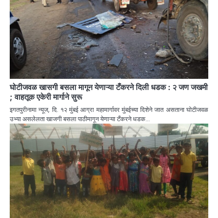
घोटीजवळ खासगी बसला मागून येणाऱ्या टँकरने दिली धडक : २ जण जखमी
; वाहतूक एकेरी मार्गाने सुरू
इगतपुरीनामा न्यूज, दि. १२ मुंबई आग्रा महामार्गावर मुंबईच्या दिशेने जात असताना घोटीजवळ
उभ्या असलेलता खाजगी बसला पाठीमागून येणाऱ्या टँकरने धडक…