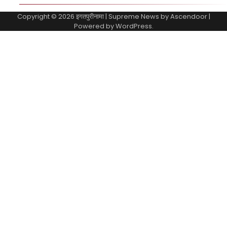
Copyright © 2026
इगतपुरीनामा
| Supreme News by
Ascendoor
|
Powered by
WordPress
.