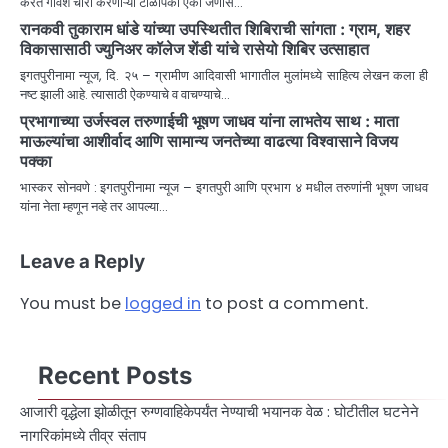
करत गोवंश चोरी करणाऱ्या टोळीपैकी एका जणांस…
रानकवी तुकाराम धांडे यांच्या उपस्थितीत शिबिराची सांगता : ग्राम, शहर
विकासासाठी ज्युनिअर कॉलेज शेंडी यांचे रासेयो शिबिर उत्साहात
इगतपुरीनामा न्यूज, दि. २५ – ग्रामीण आदिवासी भागातील मुलांमध्ये साहित्य लेखन कला ही
नष्ट झाली आहे. त्यासाठी ऐकण्याचे व वाचण्याचे…
प्रभागाच्या उर्जस्वल तरुणाईची भूषण जाधव यांना लाभतेय साथ : माता
माऊल्यांचा आशीर्वाद आणि सामान्य जनतेच्या वाढत्या विश्वासाने विजय
पक्का
भास्कर सोनवणे : इगतपुरीनामा न्यूज – इगतपुरी आणि प्रभाग ४ मधील तरुणांनी भूषण जाधव
यांना नेता म्हणून नव्हे तर आपल्या…
Leave a Reply
You must be
logged in
to post a comment.
Recent Posts
आजारी वृद्धेला झोळीतून रुग्णवाहिकेपर्यंत नेण्याची भयानक वेळ : घोटीतील घटनेने
नागरिकांमध्ये तीव्र संताप