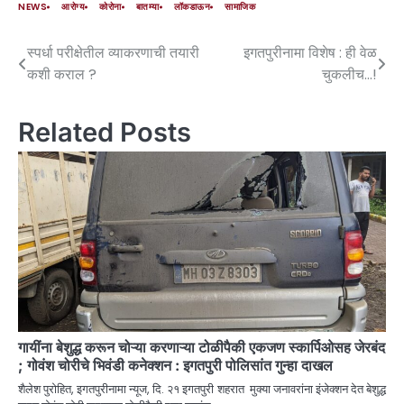
NEWS
आरोग्य
कोरोना
बातम्या
लॉकडाऊन
सामाजिक
स्पर्धा परीक्षेतील व्याकरणाची तयारी
इगतपुरीनामा विशेष : ही वेळ
कशी कराल ?
चुकलीच…!
Related Posts
गायींना बेशुद्ध करून चोऱ्या करणाऱ्या टोळीपैकी एकजण स्कार्पिओसह जेरबंद
; गोवंश चोरीचे भिवंडी कनेक्शन : इगतपुरी पोलिसांत गुन्हा दाखल
शैलेश पुरोहित, इगतपुरीनामा न्यूज, दि. २१ इगतपुरी शहरात मुक्या जनावरांना इंजेक्शन देत बेशुद्ध