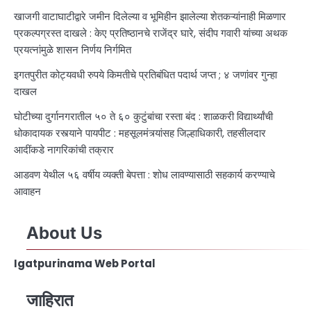
खाजगी वाटाघाटीद्वारे जमीन दिलेल्या व भूमिहीन झालेल्या शेतकऱ्यांनाही मिळणार
प्रकल्पग्रस्त दाखले : केए प्रतिष्ठानचे राजेंद्र घारे, संदीप गवारी यांच्या अथक
प्रयत्नांमुळे शासन निर्णय निर्गमित
इगतपुरीत कोट्यवधी रुपये किमतीचे प्रतिबंधित पदार्थ जप्त ; ४ जणांवर गुन्हा
दाखल
घोटीच्या दुर्गानगरातील ५० ते ६० कुटुंबांचा रस्ता बंद : शाळकरी विद्यार्थ्यांची
धोकादायक रस्त्याने पायपीट : महसूलमंत्र्यांसह जिल्हाधिकारी, तहसीलदार
आदींकडे नागरिकांची तक्रार
आडवण येथील ५६ वर्षीय व्यक्ती बेपत्ता : शोध लावण्यासाठी सहकार्य करण्याचे
आवाहन
About Us
Igatpurinama Web Portal
जाहिरात