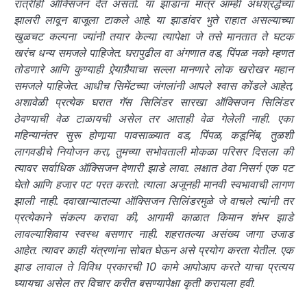
रात्रीही ऑक्सिजन देत असतो. या झाडांना मात्र आम्ही अंधश्रद्धेच्या
झालरी लावून बाजूला टाकले आहे. या झाडांवर भुते राहात असल्याच्या
खुळचट कल्पना ज्यांनी तयार केल्या त्यापेक्षा जे तसे मानतात ते घटक
खरंच धन्य समजले पाहिजेत. घरापुढील वा अंगणात वड, पिंपळ नको म्हणत
तोडणारे आणि कुण्याही ऐर्‍यागैर्‍याचा सल्ला मानणारे लोक खरोखर महान
समजले पाहिजेत. आधीच सिमेंटच्या जंगलांनी आपले श्वास कोंडले आहेत,
अशावेळी प्रत्येक घरात गॅस सिलिंडर सारखा ऑक्सिजन सिलिंडर
ठेवण्याची वेळ टाळायची असेल तर आताही वेळ गेलेली नाही. एका
महिन्यानंतर सुरू होणार्‍या पावसाळ्यात वड, पिंपळ, कडूनिंब, तुळशी
लागवडीचे नियोजन करा, तुमच्या सभोवताली मोकळा परिसर दिसला की
त्यावर सर्वाधिक ऑक्सिजन देणारी झाडे लावा. लक्षात ठेवा निसर्ग एक पट
घेतो आणि हजार पट परत करतो. त्याला अजूनही मानवी स्वभावाची लागण
झाली नाही. दवाखान्यातल्या ऑक्सिजन सिलिंडरमुळे जे वाचले त्यांनी तर
प्रत्येकाने संकल्प करावा की, आगामी काळात किमान शंभर झाडे
लावल्याशिवाय स्वस्थ बसणार नाही. शहरातल्या असंख्य जागा उजाड
आहेत. त्यावर काही यंत्रणांना सोबत घेऊन असे प्रयोग करता येतील. एक
झाड लावाल ते विविध प्रकारची 10 कामे आपोआप करते याचा प्रत्यय
घ्यायचा असेल तर विचार करीत बसण्यापेक्षा कृती करायला हवी.