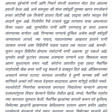
आपल्या पूर्वजांनी पाणी आणि निसर्ग संपत्ती असणारा मोठा ठेवा आपल्या
हवाली केला आहे. असे समजुया की शंभर वर्षापूर्वी तुमच्या खापर पणजोबाने
हजार कोटींची एक तिजोरी हातात दिली आहे. एवढ्या वर्षात त्यातून पैसे
काढणे सुरू आहे. तिजोरीत पैसे टाकावे सुद्धा लागतात याचा आपल्याला
विसर पडला आहे. भूगर्भातील पाणी आणि प्राणवायू हा साठा असाच
संपण्याच्या मार्गावर आहे. पिण्याच्या पाण्याचे दुर्भिक्ष्य असेच काही वर्षापूर्वी
जाणवायला लागले. ज्या गावात, गावालगतच्या आखरात हाताने पाणी
उपसता यायचे अशा विहिरींनी पाहता पाहता तळ गाठला आहे. बारुदी-
सुरुंग लावून विहिरीत होणार्‍या स्फोटांनी पाणी अक्षरशः दूर पळाले आहे.
भूगर्भात काही फुटांवर उपलब्ध असणार्‍या पाण्याने धडा शिकवला मात्र
आपण सुधरायला तयार नाही. कोरोना आपत्तीत पुन्हा एकदा नैसर्गिक
स्त्रोतांशी खेळ कसा भारी पडू शकतो हे दाखवून दिले आहे. ऑक्सिजनच्या
अभावाने माणसं पटापट मरायला लागतील हे कुणी मागच्या वर्षी जरी
सांगितले असते तरी त्याला वेड्यात काढायला आपण मागेपुढे पाहिले नसते.
स्वार्थापोटी निसर्गाचा सत्यानाश करायला निघालेल्या मानवाने आपल्या
प्रकल्पांपुरता विचार केल्याने दिसेल तेथील झाडे, जंगले, नैसर्गिक स्त्रोत
नष्ट करायला सुरुवात केली. नैसर्गिक झाडांच्या कत्तली करून घरे कृत्रिम,
सिमेंटच्या झाडांनी झाकण्याचा केविलवाणा प्रयत्न आपण करीत आहोत.
प्रत्येकाचे बंगल्याचे पोर्च तयार करताना त्याला सिमेंटच्या झाडांचे बुंधे