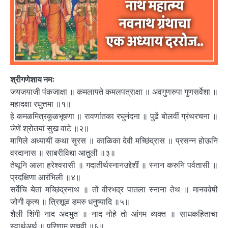
श्रीगणेशाय नमः
जयजयाजी पंकजाक्षा ॥ कमलापते कमलपत्राक्षा ॥ अवगुणरुपा गुणसर्वेशा ॥
महादक्षा रघुत्तमा ॥१॥
हे कमळमित्रकुळभूषणा ॥ रावणांतका रघुनंदना ॥ पुढें बोलवीं ग्रंथरचना ॥
जेणें श्रोतयां सुख वाटे ॥२॥
मागिले अध्यायीं कथा सुरस ॥ काळिका देवी मच्छिंद्रास ॥ प्रसन्न होऊनि
वरदानास ॥ साबरीविद्या आतुली ॥३॥
तेथूनि आला हरेश्वरासी ॥ गदातीर्थस्नानउद्देशीं ॥ स्नान करुनि पर्वतासी ॥
प्रदक्षिणा आरंभिली ॥४॥
सर्वेचि येतां मच्छिंद्रनाथ ॥ तों वीरभद्र पातला स्नाना तेथ ॥ मानववेषी
जोगी कृत्य ॥ त्रिशूळ डमरु धनुष्यादि ॥५॥
शैली शिंगी नाद अदभुत ॥ नाद नोहे तो आंगम व्यक्त ॥ साधकहिताचा
स्वार्थअर्थ ॥ परिणाम सूचवी ॥६॥