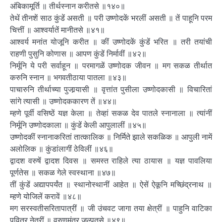
अंबिकामूर्ति ॥ तीर्थस्नान करीतसे ॥१४०॥
तेथें तीनशें साठ कुंडें असती ॥ परी उष्णोदकें भरलीं असती ॥ तें पाहूनि परम
चित्तीं ॥ आश्वर्यातें मानीतसे ॥४१॥
आश्वर्य मनांत योजूनि करीत ॥ कीं उष्णोदकें कुंडें भरित ॥ तरी तयांची
राहणी पुसुनि कोणास ॥ आपण कुंडें निर्मावीं ॥४२॥
निर्मूनि ये परी सर्वाहून ॥ परमागळें उष्णोदक जीवन ॥ मग सकळ तीर्थात
करुनि स्नान ॥ भगवतीठाया पातला ॥४३॥
पाचारुनि तीर्थाच्या पुजार्‍यासी ॥ वृत्तांत पुसीला उष्णोदकासी ॥ विचारितां
सांगे त्यासी ॥ उष्णोदककारण तें ॥४४॥
म्हणे पूर्वी वसिष्ठें यज्ञ केला ॥ तेव्हां सकळ देव पातले स्नानाला ॥ त्यांनीं
निर्मूनि उष्णोदकाला ॥ कुंडें केली आपुलालीं ॥४५॥
उष्णोदकीं स्नानाकरितां तात्कालिक ॥ निर्मिते झाले सकळिक ॥ आपुली नामें
अलोलिक ॥ कुंडांलागीं ठेविलीं ॥४६॥
द्वादश वरुषें द्वादश दिवस ॥ समस्त राहिले त्या ठायास ॥ यज्ञ पावलिया
पूर्णतेस ॥ सकळ गेले स्वस्थाना ॥४७॥
तीं कुंडें अद्यापपर्यंत ॥ स्थानोस्थानीं आहेत ॥ ऐसें ऐकूनि मच्छिंद्रनाथ ॥
म्हणे योजिलें करावें ॥४८॥
मग सरस्वतीसरितापात्रीं ॥ जी उंचवट जागा तया क्षेत्रीं ॥ पाहुनि वाटिका
पवित्र नेत्रीं ॥ वरुणमंत्र जल्पतसे ॥४९॥