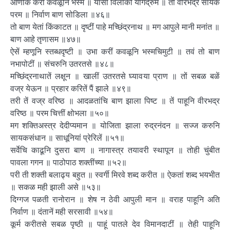
आणीक करीं कवळूनि भस्म ॥ यासी विलोकी योगद्रुम ॥ तों वीरभद्रें सायकें
परम ॥ निर्वाण बाण सोडिला ॥४६॥
तो बाण येतां किंकाटत ॥ दृष्टीं पाहे मच्छिंद्रनाथ ॥ मग आपुले मानी मनांत ॥
बाण आहे तृणासम ॥४७॥
ऐसें म्हणूनि स्तब्धदृष्टी ॥ उभा करीं कवळूनि भस्मचिमुटी ॥ तवं तो बाण
नभापोटीं ॥ संचरुनि उतरतसे ॥४८॥
मच्छिंद्रनाथातें लक्षून ॥ खालीं उतरतसे घ्यावया प्राण ॥ तों सबळ बळें
वज्र येऊन ॥ प्रहार करितें पैं झाले ॥४९॥
तरी तें वज्र वरिष्ठ ॥ आदळतांचि बाण झाला पिष्ट ॥ तें पाहूनि वीरभद्र
वरिष्ठ ॥ परम चित्तीं क्षोभला ॥५०॥
मग शक्तिअस्त्र देदीप्यमान ॥ योजिता झाला रुद्रनंदन ॥ सज्ज करुनि
सायकसंधान ॥ साधूनियां प्रेरिलें ॥५१॥
सर्वेचि काढूनि दुसरा बाण ॥ नागास्त्र तयावरी स्थापून ॥ तोही चुंबीत
पावला गगन ॥ पाठोपाठ शक्तींच्या ॥५२॥
परी ती शक्ती बलाढ्य बहुत ॥ स्वर्गी मिरवे शब्द करीत ॥ ऐकतां शब्द भयभीत
॥ सकळ मही झाली असे ॥५३॥
दिग्गज पळती रानोरान ॥ शेष न ठेवी आपुली मान ॥ वराह पाहूनि अति
निर्वाण ॥ दंतानें मही सरसावी ॥५४॥
कूर्म करीतसे सबळ पृष्ठी ॥ पाहूं पातले देव विमानदाटीं ॥ तेही पाहूनि