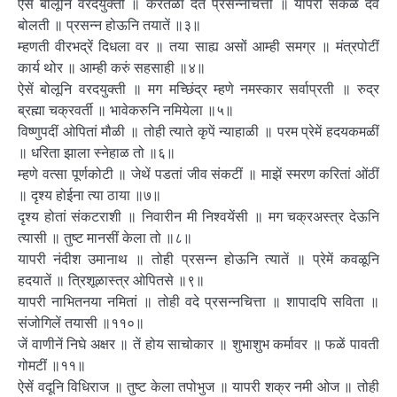
ऐसें बोलूनि वरदयुक्ती ॥ करतळा देत प्रसन्नचित्तीं ॥ यापरी सकळ देव
बोलती ॥ प्रसन्न होऊनि तयातें ॥३॥
म्हणती वीरभद्रें दिधला वर ॥ तया साह्य असों आम्ही समग्र ॥ मंत्रपोटीं
कार्य थोर ॥ आम्ही करुं सहसाही ॥४॥
ऐसें बोलूनि वरदयुक्ती ॥ मग मच्छिंद्र म्हणे नमस्कार सर्वाप्रती ॥ रुद्र
ब्रह्मा चक्रवर्ती ॥ भावेकरुनि नमियेला ॥५॥
विष्णुपदीं ओपितां मौळी ॥ तोही त्याते कृपें न्याहाळी ॥ परम प्रेमें हदयकमळीं
॥ धरिता झाला स्नेहाळ तो ॥६॥
म्हणे वत्सा पूर्णकोटी ॥ जेथें पडतां जीव संकटीं ॥ माझें स्मरण करितां ओंठीं
॥ दृश्य होईना त्या ठाया ॥७॥
दृश्य होतां संकटराशी ॥ निवारीन मी निश्वयेंसी ॥ मग चक्रअस्त्र देऊनि
त्यासी ॥ तुष्ट मानसीं केला तो ॥८॥
यापरी नंदीश उमानाथ ॥ तोही प्रसन्न होऊनि त्यातें ॥ प्रेमें कवळूनि
हदयातें ॥ त्रिशूळास्त्र ओपितसे ॥९॥
यापरी नाभितनया नमितां ॥ तोही वदे प्रसन्नचित्ता ॥ शापादपि सविता ॥
संजोगिलें तयासी ॥११०॥
जें वाणीनें निघे अक्षर ॥ तें होय साचोकार ॥ शुभाशुभ कर्मावर ॥ फळें पावती
गोमटीं ॥११॥
ऐसें वदूनि विधिराज ॥ तुष्ट केला तपोभुज ॥ यापरी शक्र नमी ओज ॥ तोही