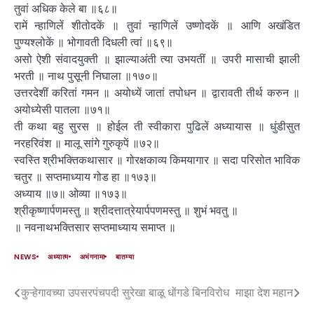
तुवां अधिक केले बा ॥६८॥
रामें न्हाणिलें शीतोदकें ॥ तुवां न्हाणिलें उष्णोदकें ॥ आणि अखंडित
पुण्यश्लोकें ॥ भोगावती दिधली त्वां ॥६९॥
असो ऐशी संवादयुक्ती ॥ झाल्याअंती त्या उभयतीं ॥ उपरी मासाची झाली
भरती ॥ नाथ पुसूनी निघाला ॥१७०॥
उत्तरदेशीं करितां गमन ॥ अयोध्यें जातां तपोधन ॥ द्वारावती तीर्थ करुन ॥
अयोध्येसी पातला ॥७१॥
ती कथा बहु सुरस ॥ होईल ती स्वीकारा पुढिलें अध्यायास ॥ धुंडीसुत
नरहरिवंश ॥ मालू सांगे गुरुकृपें ॥७२॥
स्वस्ति श्रीभक्तिकथासार ॥ गोरक्षकाव्य किमयागार ॥ सदा परिसोत भाविक
चतुर ॥ सप्तमाध्याय गोड हा ॥१७३॥
अध्याय ॥७॥ ओव्या ॥१७३॥
श्रीकृष्णार्पणमस्तु ॥ श्रीदत्तात्रेयार्पपणमस्तु ॥ शुभं भवतु ॥
॥ नवनाथभक्तिसार सप्तमाध्याय समाप्त ॥
NEWS
अध्यात्म
अभंगनामा
बातम्या
कुऱ्हेगावच्या उपसरपंचपदी सुरेखा बाळू धोंगडे बिनविरोध
माझा देश महान