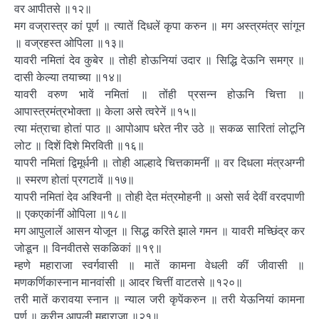
वर आपीतसे ॥१२॥
मग वज्रास्त्र कां पूर्ण ॥ त्यातें दिधलें कृपा करुन ॥ मग अस्त्रमंत्र सांगून
॥ वज्रहस्त ओपिला ॥१३॥
यावरी नमितां देव कुबेर ॥ तोही होऊनियां उदार ॥ सिद्धि देऊनि समग्र ॥
दासी केल्या तयाच्या ॥१४॥
यावरी वरुण भावें नमितां ॥ तोंही प्रसन्न होऊनि चित्ता ॥
आपास्त्रमंत्रभोक्ता ॥ केला असे त्वरेनें ॥१५॥
त्या मंत्राचा होतां पाठ ॥ आपोआप धरेत नीर उठे ॥ सकळ सारितां लोटूनि
लोट ॥ दिशें दिशे मिरविती ॥१६॥
यापरी नमितां द्विमूर्धनी ॥ तोही आल्हादे चित्तकामनीं ॥ वर दिधला मंत्रअग्नी
॥ स्मरण होतां प्रगटावें ॥१७॥
यापरी नमितां देव अश्विनी ॥ तोही देत मंत्रमोहनी ॥ असो सर्व देवीं वरदपाणी
॥ एकएकांनीं ओपिला ॥१८॥
मग आपुलालें आसन योजून ॥ सिद्ध करिते झाले गमन ॥ यावरी मच्छिंद्र कर
जोडून ॥ विनवीतसे सकळिकां ॥१९॥
म्हणे महाराजा स्वर्गवासी ॥ मातें कामना वेधली कीं जीवासी ॥
मणकर्णिकास्नान मानवांसी ॥ आदर चित्तीं वाटतसे ॥१२०॥
तरी मातें करावया स्नान ॥ न्याल जरी कृपेंकरुन ॥ तरी येऊनियां कामना
पूर्ण ॥ करीन आपुली महाराजा ॥२१॥