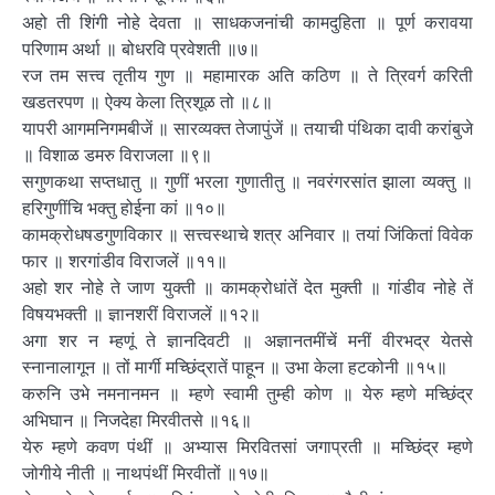
अहो ती शिंगी नोहे देवता ॥ साधकजनांची कामदुहिता ॥ पूर्ण करावया
परिणाम अर्था ॥ बोधरवि प्रवेशती ॥७॥
रज तम सत्त्व तृतीय गुण ॥ महामारक अति कठिण ॥ ते त्रिवर्ग करिती
खडतरपण ॥ ऐक्य केला त्रिशूळ तो ॥८॥
यापरी आगमनिगमबीजें ॥ सारव्यक्त तेजापुंजें ॥ तयाची पंथिका दावी करांबुजे
॥ विशाळ डमरु विराजला ॥९॥
सगुणकथा सप्तधातु ॥ गुणीं भरला गुणातीतु ॥ नवरंगरसांत झाला व्यक्तु ॥
हरिगुणींचि भक्तु होईना कां ॥१०॥
कामक्रोधषडगुणविकार ॥ सत्त्वस्थाचे शत्र अनिवार ॥ तयां जिंकितां विवेक
फार ॥ शरगांडीव विराजलें ॥११॥
अहो शर नोहे ते जाण युक्ती ॥ कामक्रोधांतें देत मुक्ती ॥ गांडीव नोहे तें
विषयभक्ती ॥ ज्ञानशरीं विराजलें ॥१२॥
अगा शर न म्हणूं ते ज्ञानदिवटी ॥ अज्ञानतमींचें मनीं वीरभद्र येतसे
स्नानालागून ॥ तों मार्गी मच्छिंद्रातें पाहून ॥ उभा केला हटकोनी ॥१५॥
करुनि उभे नमनानमन ॥ म्हणे स्वामी तुम्ही कोण ॥ येरु म्हणे मच्छिंद्र
अभिघान ॥ निजदेहा मिरवीतसे ॥१६॥
येरु म्हणे कवण पंथीं ॥ अभ्यास मिरवितसां जगाप्रती ॥ मच्छिंद्र म्हणे
जोगीये नीती ॥ नाथपंथीं मिरवीतों ॥१७॥