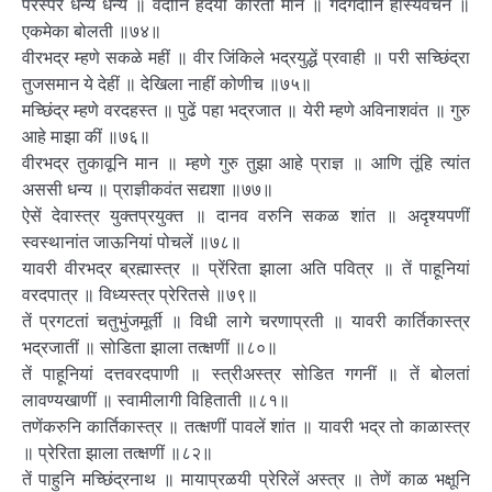
परस्परें धन्य धन्य ॥ वदोनि हदयीं करिती मान ॥ गदगदोनि हास्यवचन ॥
एकमेका बोलती ॥७४॥
वीरभद्र म्हणे सकळे महीं ॥ वीर जिंकिले भद्रयुद्धें प्रवाही ॥ परी सच्छिंद्रा
तुजसमान ये देहीं ॥ देखिला नाहीं कोणीच ॥७५॥
मच्छिंद्र म्हणे वरदहस्त ॥ पुढें पहा भद्रजात ॥ येरी म्हणे अविनाशवंत ॥ गुरु
आहे माझा कीं ॥७६॥
वीरभद्र तुकावूनि मान ॥ म्हणे गुरु तुझा आहे प्राज्ञ ॥ आणि तूंहि त्यांत
अससी धन्य ॥ प्राज्ञीकवंत सद्यशा ॥७७॥
ऐसें देवास्त्र युक्तप्रयुक्त ॥ दानव वरुनि सकळ शांत ॥ अदृश्यपणीं
स्वस्थानांत जाऊनियां पोचलें ॥७८॥
यावरी वीरभद्र ब्रह्मास्त्र ॥ प्रेंरिता झाला अति पवित्र ॥ तें पाहूनियां
वरदपात्र ॥ विध्यस्त्र प्रेरितसे ॥७९॥
तें प्रगटतां चतुभुंजमूर्ती ॥ विधी लागे चरणाप्रती ॥ यावरी कार्तिकास्त्र
भद्रजातीं ॥ सोडिता झाला तत्क्षणीं ॥८०॥
तें पाहूनियां दत्तवरदपाणी ॥ स्त्रीअस्त्र सोडित गगनीं ॥ तें बोलतां
लावण्यखाणीं ॥ स्वामीलागी विहिताती ॥८१॥
तणेंकरुनि कार्तिकास्त्र ॥ तत्क्षणीं पावलें शांत ॥ यावरी भद्र तो काळास्त्र
॥ प्रेरिता झाला तत्क्षणीं ॥८२॥
तें पाहुनि मच्छिंद्रनाथ ॥ मायाप्रळयी प्रेरिलें अस्त्र ॥ तेणें काळ भक्षूनि