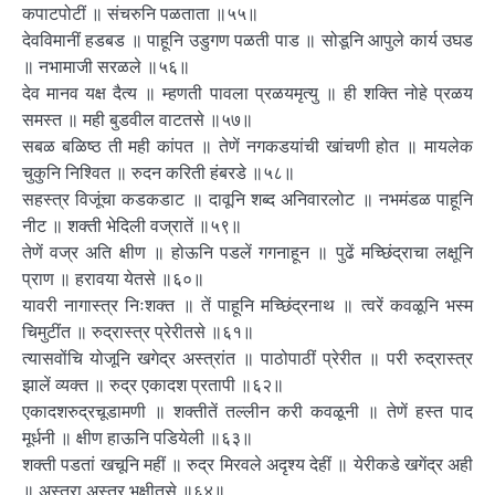
कपाटपोटीं ॥ संचरुनि पळताता ॥५५॥
देवविमानीं हडबड ॥ पाहूनि उडुगण पळती पाड ॥ सोडूनि आपुले कार्य उघड
॥ नभामाजी सरळले ॥५६॥
देव मानव यक्ष दैत्य ॥ म्हणती पावला प्रळयमृत्यु ॥ ही शक्ति नोहे प्रळय
समस्त ॥ मही बुडवील वाटतसे ॥५७॥
सबळ बळिष्ठ ती मही कांपत ॥ तेणें नगकडयांची खांचणी होत ॥ मायलेक
चुकुनि निश्वित ॥ रुदन करिती हंबरडे ॥५८॥
सहस्त्र विजूंचा कडकडाट ॥ दावूनि शब्द अनिवारलोट ॥ नभमंडळ पाहूनि
नीट ॥ शक्ती भेदिली वज्रातें ॥५९॥
तेणें वज्र अति क्षीण ॥ होऊनि पडलें गगनाहून ॥ पुढें मच्छिंद्राचा लक्षूनि
प्राण ॥ हरावया येतसे ॥६०॥
यावरी नागास्त्र निःशक्त ॥ तें पाहूनि मच्छिंद्रनाथ ॥ त्वरें कवळूनि भस्म
चिमुटींत ॥ रुद्रास्त्र प्रेरीतसे ॥६१॥
त्यासवोंचि योजूनि खगेद्र अस्त्रांत ॥ पाठोपाठीं प्रेरीत ॥ परी रुद्रास्त्र
झालें व्यक्त ॥ रुद्र एकादश प्रतापी ॥६२॥
एकादशरुद्रचूडामणी ॥ शक्तीतें तल्लीन करी कवळूनी ॥ तेणें हस्त पाद
मूर्धनी ॥ क्षीण हाऊनि पडियेली ॥६३॥
शक्ती पडतां खचूनि महीं ॥ रुद्र मिरवले अदृश्य देहीं ॥ येरीकडे खगेंद्र अही
॥ अस्त्रा अस्त्र भक्षीतसे ॥६४॥