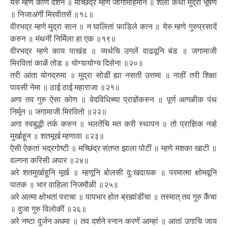
येरु म्हणे कोण दर्शन ॥ मच्छिंद्र म्हणे जोगीमहिमान ॥ शैली कंथा मुद्रा भूषण
॥ निजाअंगीं मिरवीतसें ॥१८॥
वीरभद्र म्हणे मुद्रा सान ॥ न घालितां फाडिले कान ॥ येरु म्हणे गुरुप्रसादें
करुन ॥ मंथनीं निर्मिला हा एक ॥१९॥
वीरभद्र म्हणे काय पाखंड ॥ व्यर्थचि उगलें वाढवूनि बंड ॥ जगामाजी
मिरवितां काळें तोड ॥ योग्यायोग्य दिसेना ॥२०॥
तरी आंता योगद्रुमा ॥ मुद्रा सोडीं ह्या नसती उत्तमा ॥ नाहीं तरी शिक्षा
पावसी नेमा ॥ ठाई ठाई महाराजा ॥२१॥
अगा तव गुरु ऐसा कोण ॥ वेदविधिच्या प्राज्ञेंकरुन ॥ पूर्ण आगळीक पंथ
निर्मून ॥ जगामाजी मिरवितो ॥२२॥
अगा स्वबुद्धी तर्क करुन ॥ भलतेंचि मत करी स्थापन ॥ तो प्राज्ञिक नव्हे
मुर्खाहून ॥ शतमूर्ख म्हणावा ॥२३॥
ऐसी ऐकतां भद्रगोष्टी ॥ मच्छिंद्र संतप्त झाला पोटीं ॥ म्हणे मशका खाटी ॥
वल्गना करिसी अपार ॥२४॥
अरे शतमुर्खाहूनि मूर्ख ॥ म्हणूनि बोलसी दुःखदायक ॥ परमात्मा क्षोमवूनि
पातक ॥ भार वाहिला निजमौळी ॥२५॥
अरे आत्मा क्षोभतां पराचा ॥ पापभार होत ब्रह्मांडींचा ॥ तस्मात् तव गुरु कैंचा
॥ दुजा गुरु विलोकीं ॥२६॥
अरे नष्टा दुर्जन अधमा ॥ तव दर्शने स्नान करणें आम्हां ॥ आतां उगाचि जाय