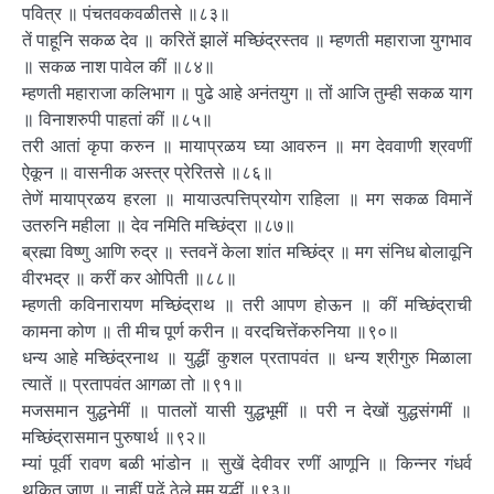
पवित्र ॥ पंचतवकवळीतसे ॥८३॥
तें पाहूनि सकळ देव ॥ करितें झालें मच्छिंद्रस्तव ॥ म्हणती महाराजा युगभाव
॥ सकळ नाश पावेल कीं ॥८४॥
म्हणती महाराजा कलिभाग ॥ पुढे आहे अनंतयुग ॥ तों आजि तुम्ही सकळ याग
॥ विनाशरुपी पाहतां कीं ॥८५॥
तरी आतां कृपा करुन ॥ मायाप्रळय घ्या आवरुन ॥ मग देववाणी श्रवणीं
ऐकून ॥ वासनीक अस्त्र प्रेरितसे ॥८६॥
तेणें मायाप्रळय हरला ॥ मायाउत्पत्तिप्रयोग राहिला ॥ मग सकळ विमानें
उतरुनि महीला ॥ देव नमिति मच्छिंद्रा ॥८७॥
ब्रह्मा विष्णु आणि रुद्र ॥ स्तवनें केला शांत मच्छिंद्र ॥ मग संनिध बोलावूनि
वीरभद्र ॥ करीं कर ओपिती ॥८८॥
म्हणती कविनारायण मच्छिंद्राथ ॥ तरी आपण होऊन ॥ कीं मच्छिंद्राची
कामना कोण ॥ ती मीच पूर्ण करीन ॥ वरदचित्तेंकरुनिया ॥९०॥
धन्य आहे मच्छिंद्रनाथ ॥ युद्धीं कुशल प्रतापवंत ॥ धन्य श्रीगुरु मिळाला
त्यातें ॥ प्रतापवंत आगळा तो ॥९१॥
मजसमान युद्धनेमीं ॥ पातलों यासी युद्धभूमीं ॥ परी न देखों युद्धसंगमीं ॥
मच्छिंद्रासमान पुरुषार्थ ॥९२॥
म्यां पूर्वी रावण बळी भांडोन ॥ सुखें देवीवर रणीं आणूनि ॥ किन्नर गंधर्व
थकित जाण ॥ नाहीं पुढें ठेले मम युद्धीं ॥९३॥