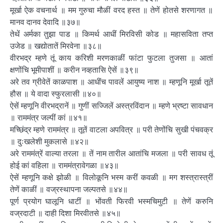
मूर्खा ऐक वचनार्थ ॥ मम गुरुचा मौळीं वरद हस्त ॥ तेणें होतसे शरणागत ॥
मानव दानव देवादि ॥३७॥
तेथें अर्मका तुझा पाड ॥ किमर्थ आधीं मिरविसी कोड ॥ महासविता तप्त
उजेड ॥ खद्योतातें मिरवेना ॥३८॥
वीरभद्र म्हणे तूं काय करिशी मरणकाळीं फांटा फुटला तुजसा ॥ आतां
क्षणोंचि भूमीपाशीं ॥ करीन नव्हतासि ऐसें ॥३९॥
अरे तव ग्रीवेतें काळपाश ॥ आधींच पावलें आयुष्य नाश ॥ म्हणूनि मूर्खा तूतें
हौस ॥ ये वादा स्फुरलासी ॥४०॥
ऐसें म्हणूनि वीरभद्रानें ॥ गुणीं सज्जिलें अस्त्रविंदान ॥ म्हणे भ्रष्टा सावधान
॥ राममंत्र जल्पीं कां ॥४१॥
मच्छिंद्र म्हणे राममंत्र ॥ तूतें वाटला अपवित्र ॥ परी तेणोंचि सुखी पंचवक्र
॥ दुःखलेशी मुकलासे ॥४२॥
अरे राममंत्रें वाल्या तरला ॥ तें नाम तारील आतांचि मजला ॥ परी सावध तूं
होई कां वहिला ॥ राममंत्रावेगळा ॥४३॥
ऐसें म्हणूनि कक्षे झोळी ॥ विलोकूनि भस्म करीं कवळी ॥ मग शस्त्रास्त्रीं
तेणें काळीं ॥ वज्रस्थापना जल्पतसे ॥४४॥
पूर्ण प्रयोग घालूनि धाटीं ॥ भोंवती फिरवी भस्मचिमुटी ॥ तेणें करुनि
वज्रदाटी ॥ दाही दिशा मिरवीतसे ॥४५॥