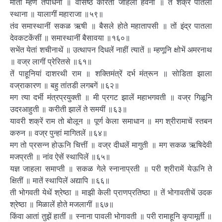
माता म्हणे तपोधना ॥ वसिष्ठ करिता जाहला हवना ॥ तैं शक्र पातला
स्थाना ॥ यालागीं महाराजा ॥५९॥
तंव समास्थानीं सकळ ऋषी ॥ बैसले होते महातापसी ॥ तों इंद्र पातला
देवकटकेंसीं ॥ समास्थानीं बैसावया ॥१६०॥
सभेंत येतां शचीनाथें ॥ उत्थापन दिधलें नाहीं त्यातें ॥ म्हणूनि क्षोभें अमरनाथ
॥ वज्र लागीं प्रेरितसे ॥६१॥
तें पाहूनियां दाशरथी राम ॥ शक्तिमंत्रें दर्भ मंत्रून ॥ सोडिता झाला
वज्राकारण ॥ बहु तांतडी लगबगें ॥६२॥
मग त्या दर्भी मंत्रप्रयुक्ती ॥ मी प्रगट झालें महाभगवती ॥ वज्र गिळूनि
उदरआहुती ॥ करीती झालें ते समयीं ॥६३॥
यावरी शक्रें राम तो बोलून ॥ पूर्ण केला समाधान ॥ मग श्रीरामाचें स्तबन
करुन ॥ वज्र पुन्हां मागितलें ॥६४॥
मग तो प्रसन्न होऊनि चित्तीं ॥ वज्र दीधलें मागुती ॥ मग सकळ ऋषिदेवी
मजप्रती ॥ नांव ऐसें स्थापिलें ॥६५॥
यज्ञ जाहला समाप्ती ॥ सकळ गेले स्नानाप्रती ॥ परी श्रीरामें येऊनि ते
क्षितीं ॥ मातें स्थापिलें अद्यापि ॥६६॥
ती भोगवती येथें श्रेष्ठा ॥ माझी केली प्राणप्रतिष्ठा ॥ तें भोगावतीचें उदक
श्रेष्ठा ॥ मिळालें होते मजलागीं ॥६७॥
किंवा आतां तुझें हातीं ॥ स्नाना पावली भोगावती ॥ परी रामाहूनि कृपामूर्ती ॥