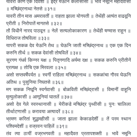
यावरी कोण एके दिवशी ॥ इंद्र येऊनि कैलासासीं ॥ भावें नसूनि महादेवासी
॥ मच्छिंद्रनाथा नेतसे ॥३१॥
यावरी तीन मास अमरावतीं ॥ राहता झाला योगपती ॥ तेथेंही अत्यंत वाढवूनि
प्रीती ॥ निरोपातें मागतसे ॥३२॥
तों विधीनें नारद पाठवून ॥ नेलें सत्यलोकाकारण ॥ तेथेंही षण्मास राहून ॥
विधिराज तोषविला ॥३३॥
यापरी सकळ देव येऊनि तेथ ॥ घेऊनि जाती मच्छिंद्रनाथ ॥ एक एक दिन
करुनि तीर्थ ॥ सकळ देवांसी तोषविलें ॥३४॥
सुरगण गंधर्व किन्नर यक्ष ॥ पितृगणादि अर्यमा दक्ष ॥ सकळ करुनि प्रीतीनें
प्रत्यक्ष ॥ तोचि एक मिरवला ॥३५॥
असो सप्तवर्षेपर्यत ॥ स्वर्गी राहिला मच्छिंद्रनाथ ॥ सकळांचा गौरव घेऊनि
अतिथ ॥ पुसुनिया निघतसे ॥३६॥
मग सकळ निघूनि स्वर्गवासी ॥ बोळविती मच्छिंद्रासी ॥ विमानीं वाहूनि
मृत्युलोकासी ॥ आणूनियां घातलें ॥३७॥
असो देव गेले स्वस्थानासी ॥ येरीकडे मच्छिंद्र पृथ्वीसी ॥ पुनः चालिला
तीर्थाटणासी ॥ करावया अत्यादरें ॥३८॥
भ्रमण करितां शुद्धमहीसी ॥ जाता झाला केकाडदेशीं ॥ तें परम स्थान
पश्विमदेशीं ॥ वज्रवन पाहिलें ॥३९॥
तंव त्या ठायीं वज्रभगवती ॥ महादैवत प्रतापशक्ती ॥ भावें नमूनि