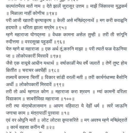
कल्पांतभैरव मातें नाम ॥ देते झालें सुरासुर उत्तम ॥ माझें जिंकावया युद्धकर्म
॥ मिळाला नाहीं कोणीच ॥९४॥
परी आजी खातरी कृत्याकृत्य ॥ केली असे मच्छिंद्रनाथें ॥ मग करी कवळूनि
हदयाते ॥ धरिता झाला सप्रेम ॥९५॥
म्हणे महाराजा योगद्रुमा ॥ वेधक कामना असेल तुम्ही ॥ तरी ती सांगूनि
रुदीत्तमा ॥ वरदसुखा पहुडवीं ॥९६॥
येरु म्हणे बा महाराजा ॥ एक अर्थ तूं करुनि माझा ॥ परी त्यातें फळ देऊनिया
जा ॥ लोकोपकारीं मिरवावें ॥९७॥
जैसे एक वायूचे आधीन यथार्थ ॥ वर्षाकाळीं मेघ वर्षे जलातें ॥ तेणें तुष्ट होय
क्षितींत ॥ चराचर अवघेंही ॥९८॥
तन्न्यायें कामना चित्तीं ॥ विकार सांडी वरली मती ॥ तरी कार्यगंधाच्या बैसोनि
अर्थी ॥ लोकोपकारीं मिरवावें ॥९९॥
तरी तो अर्थ म्हणाल कोण ॥ महाराजा करा श्रवण ॥ म्यां कामनी वरिला
विद्याकाम ॥ साबरीविद्या महाराजा ॥१००॥
तरी त्या मंत्रबोलासमान ॥ आपण वहिवाटा ये देहीं धर्म ॥ त्वरें जाऊनि
जगाचा काम ॥ मंत्रापाठीं पुरवावा ॥१॥
एवं वर ओपूनि मातें ॥ लोट लोटवा कृपासरिते ॥ मग अवश्य म्हणे मच्छिंद्रातें
॥ कार्य सहसा करीन मी ॥२॥