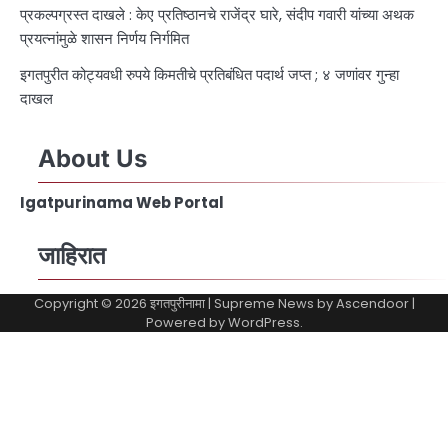
प्रकल्पग्रस्त दाखले : केए प्रतिष्ठानचे राजेंद्र घारे, संदीप गवारी यांच्या अथक
प्रयत्नांमुळे शासन निर्णय निर्गमित
इगतपुरीत कोट्यवधी रुपये किमतीचे प्रतिबंधित पदार्थ जप्त ; ४ जणांवर गुन्हा
दाखल
About Us
Igatpurinama Web Portal
जाहिरात
Copyright © 2026
इगतपुरीनामा
| Supreme News by
Ascendoor
|
Powered by
WordPress
.