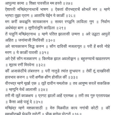
आपुल्या कामा ॥ शिक्षा पावसील मम हस्ते ॥२७॥
ऐशापरी मच्छिंद्रनाथाचें भाषण ॥ ऐकतां वीरभद्राचें क्षोभलें मन ॥ म्हणे
भ्रष्टा तुझा प्राण ॥ आतांचि घेईन ये काळीं ॥२८॥
मग करीं कवळूनि सायकासन ॥ सत्वर रगडूनि लाविला गुण ॥ निर्वाण
अर्धचंद्र बाण ॥ तूणीरांतूनि काढिला ॥२९॥
तें पाहूनिं मच्छिंद्रनाथ ॥ म्हणे पतित झालासी उन्मत्त ॥ अरे उद्धटा आपुलें
अहित ॥ जनांमाजी मिरविसी ॥३०॥
अरे सायकासन सिद्ध करुन ॥ सोंग दाविसी मजलागून ॥ परी हें बरवें नोहे
मरण ॥ ये काळीं पावसी ॥३१॥
अरे ऐसें सोंग मजकारण ॥ कित्येक झाल अवलोकून ॥ बहुरुप्याचें खडतरपण
॥ शूरत्व रणीं मिरवेना ॥३२॥
कीं अजाकंठींचे लंबस्तन ॥ परी नातुडे त्यांत दुग्धपान ॥ तेवीं तूं दाखविसी
हावभाव करुन ॥ परी क्षणैक क्षीण होसील कीं ॥३३॥
वीरभद्र म्हणे मूर्खा एक ॥ तूतें दावीन यमलोक ॥ तव आयुष्य सरलें सकळिक
॥ म्हणूनि येथें आलासी ॥३४॥
तरी मी तूतें काळक्षय ॥ प्रगट झालों आहें प्रत्यक्ष ॥ तरी तव गुरु प्रतापदक्ष
॥ कैसा आहे पाहूं दे ॥३५॥
मच्छिंद्र म्हणे मशकासाठी ॥ मेरु मिळवील काय नगांची कोटी ॥ कीं
महाक्षीराब्धी घेऊनि नरोटीं ॥ भीक मागेल पोटातें ॥३६॥