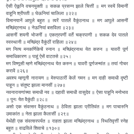
ऐसी ऐकूनि वचनयुक्ती ॥ सकळ प्रसन्न झाले चित्तीं ॥ मग स्वयें विमानीं
वाहूनि श्रीपती ॥ घेऊनियां चालिला ॥२२॥
विमानयानें आपुले बहुत ॥ त्वरें पातलें वैकुंठनाथ ॥ मग आपुले आसनीं
मच्छिंद्रनाथ ॥ नेऊनियां बसविला ॥२३॥
आसनीं शयनी भोजनीं ॥ एकत्रपणीं वर्ते चक्रपाणी ॥ सकळ देव पातले
स्वस्थानी ॥ मच्छिंद्र वैकुंठीं राहिला ॥२४॥
मग नित्य मनकर्णिकेचें स्नान ॥ मच्छिंद्रनाथ येत करुन ॥ यावरी पूर्ण
समाधिकारण ॥ पाहूं ऐसें वाटतसे ॥२५।
मग विष्णूसी म्हणे मच्छिंद्रनाथ येत करुन ॥ यावरी पूर्णजन्मांत ॥ तयां गोचर
करावें ॥२६॥
अवश्य म्हणूनी नारायण ॥ मेरुपाठारीं केलें गमन ॥ मग दाही समाधी दृष्टी
पाहून ॥ संतुष्ट झाला मानसीं ॥२७॥
नवनारायणांच्या समाधी नव ॥ दहावी समाधी वासुदेव ॥ ऐसा पाहूनि मनोभाव
॥ पुनः येत वैकुंठी ॥२८॥
असो एक संवत्सर वैकुंठनाथ ॥ ठेविता झाला प्रीतिवंत ॥ मग पाचारुनि
उमाकांत ॥ नेता झाला कैलासीं ॥२९॥
येथेंही एक संवत्सरपर्यत ॥ राहता झाला मच्छिंद्रनाथ ॥ स्थितिवृत्तीं स्नेह
बहुत ॥ वाढविले शिवाचे ॥१३०॥