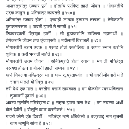
आपास्त्रमंत्र उच्चार पूर्ण ॥ होतांचि प्रविष्ट झालें जीवन ॥ भोगावतीचें
उदक काढून ॥ अग्निमंत्र जल्पतसे ॥१५०॥
अग्निमंत्र उच्चार होतां ॥ प्रवाहीं लागला हुताशन तत्त्वतां ॥ तेणेंकरुनि
हुताशनतप्तता ॥ पावती झाली ते समयीं ॥५१॥
शिववरदकरीं त्रिशूळ हातीं ॥ तो बुडाकडोनि टाकिला महामाथीं ॥
तेणेंकरुनि जीवन तप्त कुंडाप्रती ॥ महीलागीं विराजलें ॥५२॥
भोगावतीचें उत्तम उदक ॥ प्रगट होतां अलोलिक ॥ आपण स्नान करोनि
शुचिक ॥ करी भगवती मातेतें ॥५३॥
भोगावतीचें उत्तम जीवन ॥ अंबिकेप्रति होतां स्नान ॥ मग ती मच्छिंद्रा
प्रत्यक्ष होऊन ॥ बोलती झाली सम्यक ॥५४॥
म्हणे जिवलगा मच्छिंद्रनाथा ॥ धन्य तूं प्रतापवंता ॥ भोगावतीजीवनातें मातें
॥ स्नान घातलें योगींद्रा ॥५५॥
तरी येथें एक मास ॥ वस्तीस वसावें सावकाश ॥ मग बोळवीन स्वस्थचित्तास
॥ तुजलागीं पुढारां ॥५६॥
अवश्य म्हणोनि मच्छिंद्रनाथ ॥ राहता झाला मास तेथ ॥ मग रुचल्या अर्थी
बोले देवीतें ॥ बोलूनि काळ क्रमीतसे ॥५७॥
यावरी कोणे एके दिवशीं ॥ मच्छिंद्र म्हणे अंबिकेसी ॥ वज्रबाई नाम तुजसी
॥ काय म्हणूनि सांगा हें ॥५८॥