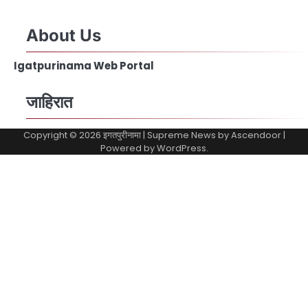
About Us
Igatpurinama Web Portal
जाहिरात
Copyright © 2026
इगतपुरीनामा
| Supreme News by
Ascendoor
|
Powered by
WordPress
.