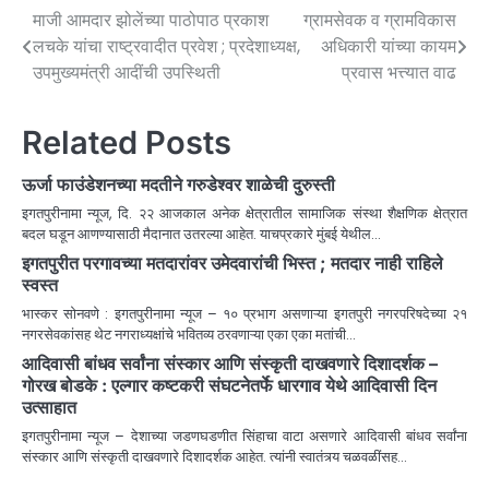
माजी आमदार झोलेंच्या पाठोपाठ प्रकाश
ग्रामसेवक व ग्रामविकास
लचके यांचा राष्ट्रवादीत प्रवेश ; प्रदेशाध्यक्ष,
अधिकारी यांच्या कायम
उपमुख्यमंत्री आदींची उपस्थिती
प्रवास भत्त्यात वाढ
Related Posts
ऊर्जा फाउंडेशनच्या मदतीने गरुडेश्वर शाळेची दुरुस्ती
इगतपुरीनामा न्यूज, दि. २२ आजकाल अनेक क्षेत्रातील सामाजिक संस्था शैक्षणिक क्षेत्रात
बदल घडून आणण्यासाठी मैदानात उतरल्या आहेत. याचप्रकारे मुंबई येथील…
इगतपुरीत परगावच्या मतदारांवर उमेदवारांची भिस्त ; मतदार नाही राहिले
स्वस्त
भास्कर सोनवणे : इगतपुरीनामा न्यूज – १० प्रभाग असणाऱ्या इगतपुरी नगरपरिषदेच्या २१
नगरसेवकांसह थेट नगराध्यक्षांचे भवितव्य ठरवणाऱ्या एका एका मतांची…
आदिवासी बांधव सर्वांना संस्कार आणि संस्कृती दाखवणारे दिशादर्शक –
गोरख बोडके : एल्गार कष्टकरी संघटनेतर्फे धारगाव येथे आदिवासी दिन
उत्साहात
इगतपुरीनामा न्यूज – देशाच्या जडणघडणीत सिंहाचा वाटा असणारे आदिवासी बांधव सर्वांना
संस्कार आणि संस्कृती दाखवणारे दिशादर्शक आहेत. त्यांनी स्वातंत्र्य चळवळींसह…