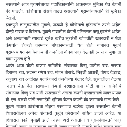
नसल्याने आज ग्रामपंचायत पदाधिकाऱ्यांनी आक्रमक भुमिका घेत कंपनी
बंद पाडली. कोरोनाचा संसर्ग वाढत असल्याने ग्रामपंचायतीने ही भूमिका
घेतली.
इगतपुरी तालुक्यातील मुकणे, पाडळी हे कोरोनाचे हॉटस्पॉट ठरले आहेत.
दोन्ही गावात व विशेषतः मुकणे गावातील कंपनी परिसरात मृत्यू झालेले आहेत.
असे असतांनाही त्याकडे दुर्लक्ष करीत सुरक्षेची कोणतीही खबरदारी न घेता
कंपनीत शेकडो कामगार बांधकामासाठी येत होते. याबाबत मुकणे
ग्रामपंचायत पदाधिकाऱ्यांनी कंपनीला दोनदा पत्र देऊनही त्यास न जुमानता
काम सुरूच होते.
अखेर आज घोटी बाजार समितीचे संचालक विष्णु पाटील राव, सरपंच
हिरामण राव, सदस्य गणेश राव, मोहन बोराडे, निवृत्ती आवारी, पोपट वेल्हाळ,
रघुनाथ राव आदींसह पदाधिकारी कंपनीच्या गेटवर गेले. सुरवातीला गेटच्या
आतच येऊ देत नसणाऱ्या कंपनी प्रशासनाला घोटी बाजार समितीचे
संचालक विष्णु राव यांनी खडसावले असता कंपनी प्रशासनाचे व्यवस्थापक
बी. एस. दळवी यांनी नरमाईची भूमिका घेऊन कंपनी बंद करण्याचे मान्य केले.
मुकणे गावात कोरोनाचा मोठ्या प्रमाणात उद्रेक झाला असतांना कंपनी
शिवारातीलच अनेक शेतकरी कुटुंब कोरोनाने बाधित झाली आहेत. या
शिवारात काही मृत्यूही झाले आहेत. असे असतांना व ग्रामपंचायतने पत्र
देऊनही त्यास न जुमानता कंपनी व्यवस्थापनाने याकडे दुर्लक्ष करून काम