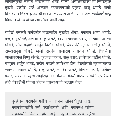
लोकनियुक्त सरपंच भाऊसाहेब धोंगडे यांच्या अध्यक्षतेखाली ही निवडणूक
झाली. एकमेव अर्ज आल्याने उपसरपंचपदी सुरेखा बाळू धोंगडे यांची
बिनविरोध निवड झाल्याची घोषणा करण्यात आली. सामाजिक कार्यकर्ते बाळू
शिवराम धोंगडे यांच्या त्या सौभाग्यवती आहेत.
यावेळी पॅनलचे मार्गदर्शक भाऊसाहेब सुखदेव धोंगडे, गंगाराम आप्पा धोंगडे,
दत्तू दामू धोंगडे, अशोक दगडू धोंगडे, देवराम जयराम पवार, रोहिदास आण्णा
धोंगडे, रमेश गव्हाणे, अर्जुन विठोबा धोंगडे, जेष्ठ नेते तुकाराम धोंडू धोंगडे,
रामदासबुवा धोंगडे, माजी सरपंच राजाराम नारायण धोंगडे, शिवसेना
शाखाप्रमुख विष्णू धोंगडे, प्रकाश गव्हाणे, बाळू पवार, ज्ञानेश्वर पाटील धोंगडे,
बाबुराव अर्जुन धोंगडे, संदीप गव्हाणे उपस्थित होते. बैठकीवेळी ग्रामपंचायत
सदस्य भगवान धोंगडे, बाळू धोंगडे, नामदेव धोंगडे, विशाल गहाणे, जितेंद्र
पवार, जयराम गव्हाणे आदींसह गावातील कार्यकर्ते मोठ्या संख्येने उपस्थित
होते. निवडीची घोषणा होताच ग्रामस्थांनी जल्लोष केला.
कुऱ्हेगाव ग्रामपंचायतीचे कामकाज लोकाभिमुख असून 
ग्रामपंचायतीचे सर्व पदाधिकारी आणि ग्रामस्थ यांच्या 
सहकार्याने विकास होत आहे. नूतन उपसरपंच सुरेखा 