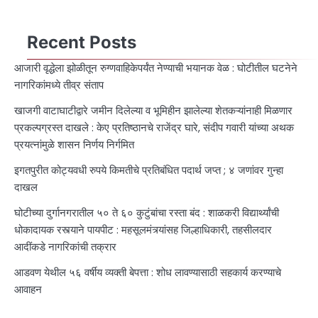
Recent Posts
आजारी वृद्धेला झोळीतून रुग्णवाहिकेपर्यंत नेण्याची भयानक वेळ : घोटीतील घटनेने
नागरिकांमध्ये तीव्र संताप
खाजगी वाटाघाटीद्वारे जमीन दिलेल्या व भूमिहीन झालेल्या शेतकऱ्यांनाही मिळणार
प्रकल्पग्रस्त दाखले : केए प्रतिष्ठानचे राजेंद्र घारे, संदीप गवारी यांच्या अथक
प्रयत्नांमुळे शासन निर्णय निर्गमित
इगतपुरीत कोट्यवधी रुपये किमतीचे प्रतिबंधित पदार्थ जप्त ; ४ जणांवर गुन्हा
दाखल
घोटीच्या दुर्गानगरातील ५० ते ६० कुटुंबांचा रस्ता बंद : शाळकरी विद्यार्थ्यांची
धोकादायक रस्त्याने पायपीट : महसूलमंत्र्यांसह जिल्हाधिकारी, तहसीलदार
आदींकडे नागरिकांची तक्रार
आडवण येथील ५६ वर्षीय व्यक्ती बेपत्ता : शोध लावण्यासाठी सहकार्य करण्याचे
आवाहन