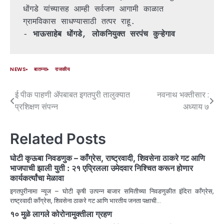
धोंगडे यांच्यासह आम्ही सर्वजण आगामी काळात 
ग्रामविकास साधण्यासाठी तत्पर राहू.
- 
भाऊसाहेब धोंगडे, लोकनियुक्त सरपंच कुऱ्हेगाव
NEWS
बातम्या
राजकीय
ई पीक पाहणी ॲपबाबत इगतपुरी तालुक्यात
नवनाथ भक्तीसार :
प्रशिक्षण संपन्न
अध्याय ७
Related Posts
घोटी कृऊबा निवडणुक – काँग्रेस, राष्ट्रवादी, शिवसेना ठाकरे गट आणि
भाजपाची झाली युती : २१ एप्रिलला उमेदवार निश्चित करून होणार
कार्यकर्त्यांचा मेळावा
इगतपुरीनामा न्यूज – घोटी कृषी उत्पन्न बाजार समितीच्या निवडणुकीत इंदिरा काँग्रेस,
राष्ट्रवादी काँग्रेस, शिवसेना ठाकरे गट आणि भारतीय जनता पक्षाची…
१० मुळे लागले कोरोनामुक्तीला ग्रहण