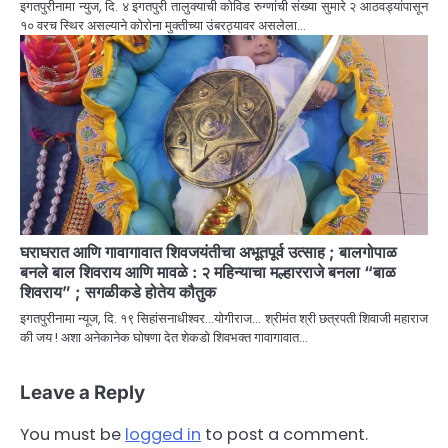
इगतपुरीनामा न्युज, दि. ४ इगतपुरी तालुक्याची कोविड रुग्णांची संख्या सुमारे २ आठवड्यांपासून
१० वरच स्थिर असल्याने कोरोना मुक्तीच्या उंबरठ्यावर असलेला…
घराघरात आणि गावागावात शिवजयंतीचा अभूतपूर्व उत्साह ; बालगोपाळ
बनले बाल शिवराय आणि मावळे : २ महिन्याचा मल्हारराजे बनला “बाळ
शिवराय” ; सगळीकडे होतेय कौतुक
इगतपुरीनामा न्यूज, दि. १९ सिहांसनाधीश्वर…योगीराज… श्रीमंत श्री छत्रपती शिवाजी महाराज
की जय ! अशा अनेकानेक घोषणा देत शेकडो शिवभक्त गावागावात…
Leave a Reply
You must be
logged in
to post a comment.