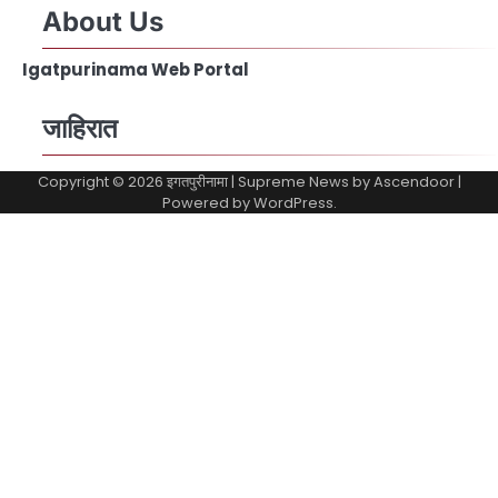
About Us
Igatpurinama Web Portal
जाहिरात
Copyright © 2026
इगतपुरीनामा
| Supreme News by
Ascendoor
|
Powered by
WordPress
.