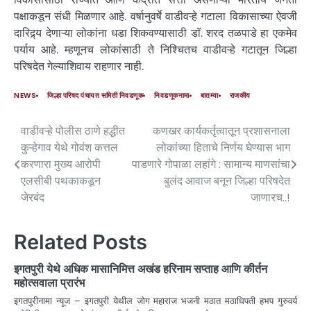
पक्षाकडून संधी मिळणार आहे. वर्षानुवर्षे वाडीवऱ्हे गटाला विकासाच्या ऐवजी
दारिद्र्य देणाऱ्या लोकांना धडा शिकवण्यासाठी डॉ. शरद तळपाडे हा एकमेव
पर्याय आहे. म्हणूनच लोकांसाठी ते निश्चितच वाडीवऱ्हे गटातून जिल्हा
परिषदेत गेल्याशिवाय राहणार नाही.
NEWS
जिल्हा परिषद पंचायत समिती निवडणूक
निवडणूकनामा
बातम्या
राजकीय
वाडीवऱ्हे पोलीस ठाणे हद्धीत
कणखर कार्यकर्तृत्वातून प्रशासनाला
कुऱ्हेगाव येथे गोवंश कत्तल
लोकांच्या हिताचे निर्णय घेण्यास भाग
करणारा मुख्य आरोपी
पाडणारे गोपाळा लहांगे : सामान्य माणसांचा
एलसीबी पथकाकडून
बुलंद आवाज बनून जिल्हा परिषदेत
जेरबंद
जाणारच..!
Related Posts
इगतपुरी येथे अधिक मासानिमित्त अखंड हरिनाम सप्ताह आणि कीर्तन
महोत्सवाला प्रारंभ
इगतपुरीनामा न्यूज – इगतपुरी येथील जोग महाराज भजनी मठात मठाधिपती हभप गुरुवर्य