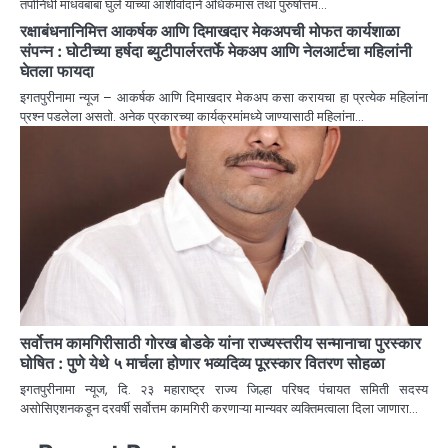
तपोनिधी माधवबाबा घुले यांच्या आशीर्वादाने अधिकमास तथा पुरुषोत्तम…
रक्षाबंधनानिमित्त आकर्षक आणि दिमाखदार मेकअपची मोफत कार्यशाळा
संपन्न : घोटीच्या हर्षदा ब्युटीपार्लरतर्फे मेकअप आणि नेलआर्टचा महिलांनी
घेतला फायदा
इगतपुरीनामा न्यूज – आकर्षक आणि दिमाखदार मेकअप कसा करायचा हा प्रत्येक महिलांना
प्रश्न पडलेला असतो. अनेक प्रकारच्या कार्यक्रमांमध्ये जाण्यासाठी महिलांना…
सर्वोत्तम कामगिरीसाठी गोरख बोडके यांना राज्यस्तरीय सन्मानाचा पुरस्कार
घोषित : पुणे येथे ५ मार्चला होणार भव्यदिव्य पूरस्कार वितरण सोहळा
इगतपुरीनामा न्यूज, दि. २३ महाराष्ट्र राज्य जिल्हा परिषद पंचायत समिती सदस्य
असोसिएशनकडून दरवर्षी सर्वोत्तम कामगिरी करणाऱ्या मान्यवर व्यक्तिमत्वाला दिला जाणारा…