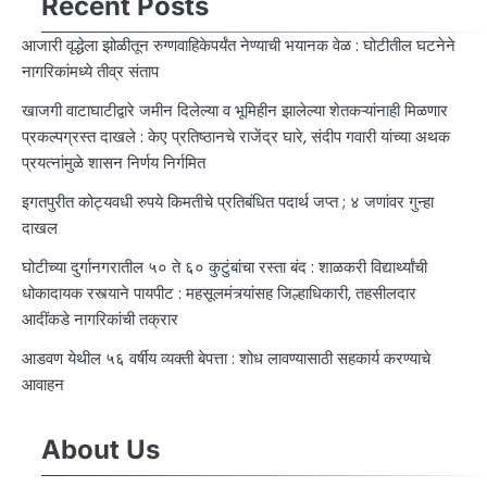
Recent Posts
आजारी वृद्धेला झोळीतून रुग्णवाहिकेपर्यंत नेण्याची भयानक वेळ : घोटीतील घटनेने
नागरिकांमध्ये तीव्र संताप
खाजगी वाटाघाटीद्वारे जमीन दिलेल्या व भूमिहीन झालेल्या शेतकऱ्यांनाही मिळणार
प्रकल्पग्रस्त दाखले : केए प्रतिष्ठानचे राजेंद्र घारे, संदीप गवारी यांच्या अथक
प्रयत्नांमुळे शासन निर्णय निर्गमित
इगतपुरीत कोट्यवधी रुपये किमतीचे प्रतिबंधित पदार्थ जप्त ; ४ जणांवर गुन्हा
दाखल
घोटीच्या दुर्गानगरातील ५० ते ६० कुटुंबांचा रस्ता बंद : शाळकरी विद्यार्थ्यांची
धोकादायक रस्त्याने पायपीट : महसूलमंत्र्यांसह जिल्हाधिकारी, तहसीलदार
आदींकडे नागरिकांची तक्रार
आडवण येथील ५६ वर्षीय व्यक्ती बेपत्ता : शोध लावण्यासाठी सहकार्य करण्याचे
आवाहन
About Us