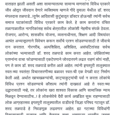
वाताहत झाली असती अशा सामान्यातल्या सामान्य माणसांना विविध प्रकारे
जीव ओतून जीवदान देणारे व्यक्तिमत्व म्हणजे गोंदे दुमाला येथील डॉ. शरद
मंगलदास तळपाडे…!दुर्गम आदिवासी कुटुंबातून डॉक्टर होऊनही त्यांनी सर्वच
समाज घटकांसाठी विविध प्रकारे काम केले. हे काम करतांना वंचित
तळागाळातील नागरिकांसह सर्वच क्षेत्रातील लोकांशी नेहमीच संपर्क ठेवला.
रोजगार, आरोग्य, शासकीय योजना, व्यसनाधीनता, शिक्षण आदी विषयांवर
अत्यंत अभ्यासूपणाने विवेचन करून सर्वांचे प्रश्न सोडवण्यासाठी ते जीवाचे
रान करतात. गोरगरीब, अल्पशिक्षित, अशिक्षित, असंघटितांसह सर्वच
लोकांच्या भल्यासाठी डॉ. शरद तळपाडे काम करत आहेत. उपेक्षितांच्या
प्रश्नांना वाचा फोडण्यासाठी एकटेपणाने जोरदारपणे लढत राहणं सोपं नाही,
पण ते काम डॉ. शरद तळपाडे करीत आले आहेत. त्यांनी इगतपुरी तालुक्यात
स्वतःच्या स्वतंत्र विचारसरणीच्या बळावर स्वतःची एक वेगळी वाट निर्माण
केली आहे. अर्थात खाचखळग्यांची, काट्याकुट्यांची पर्वा न करता लोकांचे
विविध प्रश्न सोडवण्याचे कौशल्य त्यांनी दाखवलं आहे ते स्वतःच्या
उद्धारासाठी नव्हे, तर लोकांना खरा शाश्वत विकास आणि सामाजिक न्याय
मिळवून देण्यासाठीच…! हे लोकसेवेचे दैवी कार्य अखंडित सुरू राहण्यासाठी
लोक आग्रहात्सव इगतपुरी तालुक्यातील वाडीवऱ्हे जिल्हा परिषद गटातून डॉ.
शरद तळपाडे हे निवडणूक लढवणार आहेत. ह्या गटाच्या विविधांगी
विकासासाठी राज्यात आणि केंद्रात सत्ता असणाऱ्या भारतीय जनता