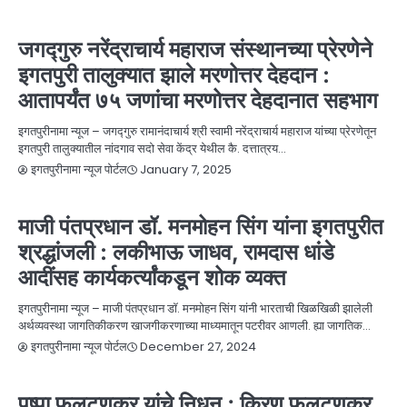
NEWS
आरोग्य
निधन
बातम्या
सामाजिक
जगद्गुरु नरेंद्राचार्य महाराज संस्थानच्या प्रेरणेने
इगतपुरी तालुक्यात झाले मरणोत्तर देहदान :
आतापर्यंत ७५ जणांचा मरणोत्तर देहदानात सहभाग
इगतपुरीनामा न्यूज – जगद्गुरु रामानंदाचार्य श्री स्वामी नरेंद्राचार्य महाराज यांच्या प्रेरणेतून
इगतपुरी तालुक्यातील नांदगाव सदो सेवा केंद्र येथील कै. दत्तात्रय…
January 7, 2025
इगतपुरीनामा न्यूज पोर्टल
NEWS
निधन
बातम्या
माजी पंतप्रधान डॉ. मनमोहन सिंग यांना इगतपुरीत
श्रद्धांजली : लकीभाऊ जाधव, रामदास धांडे
आदींसह कार्यकर्त्यांकडून शोक व्यक्त
इगतपुरीनामा न्यूज – माजी पंतप्रधान डॉ. मनमोहन सिंग यांनी भारताची खिळखिळी झालेली
अर्थव्यवस्था जागतिकीकरण खाजगीकरणाच्या माध्यमातून पटरीवर आणली. ह्या जागतिक…
December 27, 2024
इगतपुरीनामा न्यूज पोर्टल
NEWS
निधन
बातम्या
पुष्पा फलटणकर यांचे निधन ; किरण फलटणकर