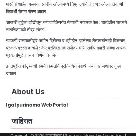
पारदेवी शाळेत गळक्या दयनीय खोल्यांमध्ये चिमुकल्यांचे शिक्षण : ओल्या ठिकाणी
विद्यार्थी घेतात पोषण आहार
आजारी वृद्धेला झोळीतून रुग्णवाहिकेपर्यंत नेण्याची भयानक वेळ : घोटीतील घटनेने
नागरिकांमध्ये तीव्र संताप
खाजगी वाटाघाटीद्वारे जमीन दिलेल्या व भूमिहीन झालेल्या शेतकऱ्यांनाही मिळणार
प्रकल्पग्रस्त दाखले : केए प्रतिष्ठानचे राजेंद्र घारे, संदीप गवारी यांच्या अथक
प्रयत्नांमुळे शासन निर्णय निर्गमित
इगतपुरीत कोट्यवधी रुपये किमतीचे प्रतिबंधित पदार्थ जप्त ; ४ जणांवर गुन्हा
दाखल
About Us
Igatpurinama Web Portal
जाहिरात
Copyright © 2026
इगतपुरीनामा
| Supreme News by
Ascendoor
|