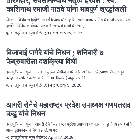
तारणहार, सर्वसामान्यांचं नेतृत्व हरपलं : स्व.
काशिनाथ रभाजी गातवे यांना भावपुर्ण श्रद्धांजली
लेखन – देविदास हिंदोळे, आदर्श शिक्षक घोटी कृषि उत्पन्न बाजार समितीचे माजी उपसभापती,
कुर्णोली विविध कार्यकारी सहकारी संस्थेचे माजी चेअरमन,…
February 15, 2026
इगतपुरीनामा न्यूज पोर्टल
NEWS
निधन
बातम्या
बिजाबाई पागेरे यांचे निधन ; शनिवारी ७
फेब्रुवारीला दशक्रिया विधी
इगतपुरीनामा न्यूज – नांदगाव बुद्रुक येथील पागेरे परिवाराचे एका छोट्याश्या रोपट्यातून
वटवृक्षात रुपांतर करणार्‍या कै. गं. भा. बिजाबाई बाबुराव पागेरे…
February 5, 2026
इगतपुरीनामा न्यूज पोर्टल
NEWS
निधन
बातम्या
आगरी सेनेचे महाराष्ट्र प्रदेश उपाध्यक्ष गणपतराव
कडू यांचे निधन
इगतपुरीनामा न्यूज – आगरी सेनेचे महाराष्ट्र प्रदेश उपाध्यक्ष गणपतराव कडू ( वय ८५ ) यांचे
आज वृद्धापकाळाने निधन झाले. आगरी…
April 17, 2025
इगतपुरीनामा न्यूज पोर्टल