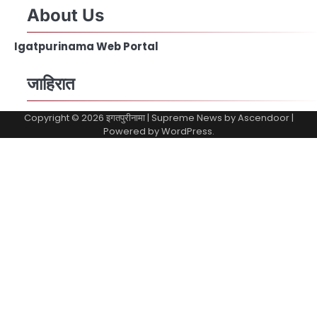
About Us
Igatpurinama Web Portal
जाहिरात
Copyright © 2026
इगतपुरीनामा
| Supreme News by
Ascendoor
|
Powered by
WordPress
.