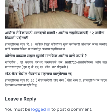
आरोग्य सेविकांसाठी आनंदाची बातमी : आरोग्य सहाय्यिकापदी १२ जणींना
मिळाली पदोन्नती
इगतपुरीनामा न्यूज, दि. ३० नाशिक जिल्हा परिषदेच्या मुख्य कार्यकारी अधिकारी लीना बनसोड
यांनी आरोग्य सेविका या संवर्गातून आरोग्य सहाय्यिका या…
कोरोना काळात लहान मुलांचे मानसिक आरोग्य कसे जपावे ?
मार्गदर्शक : डॉ. कल्पना श्रीधर नागरेसंपर्क क्र. 9011720400चिकित्सा आणि बाल
मानसशास्त्रज्ञ( एम. ए. बी. एड, एम. फील. सेट, पीएचडी )…
खेड भैरव येथील भैरवनाथ महाराज यात्रोत्सव रद्द
इगतपुरीनामा न्यूज, दि. 26 ( गौरव परदेशी, खेड भैरव ) खेड भैरव ता. इगतपुरी येथील जागृत
देवस्थान असणाऱ्या श्री सिद्ध…
Leave a Reply
You must be
logged in
to post a comment.