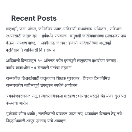
Recent Posts
मातृभूमी, जल, जंगल, जमिनीवर फक्त आदिवासी बांधवांचाच अधिकार ; संविधान
रक्षणासाठी जागृत व्हा – हर्षवर्धन सपकाळ : मनुवादी जातीयवाद्यांच्या छाताडावर पाय
देऊन आरक्षण वाचवू – लकीभाऊ जाधव : हजारो आदिवासींच्या अभूतपूर्व
प्रतिसादाने आदिवासी दिन संपन्न
आदिवासी दिनापासून १५ ऑगस्ट पर्यंत इगतपुरी तालुक्यात वृक्षारोपण सप्ताह :
फार्मर कपमधील ५४ शेतकरी गटांचा सहभाग
राज्यातील शिक्षकांसाठी कर्तृत्ववान शिक्षक पुरस्कार : शिक्षक दिनानिमित्त
राज्यस्तरीय नाविन्यपूर्ण उपक्रम स्पर्धेचे आयोजन
त्र्यंबकेश्वरजवळ सलून व्यावसायिकाला मारहाण : धारदार वस्तूने चेहऱ्यावर दुखापत
केल्याचा आरोप
भूकंपाचे सौम्य धक्के ; नागरिकांनी घाबरून जाऊ नये, अफवांवर विश्वास ठेवू नये :
जिल्हाधिकारी आयुष प्रसाद यांचे आवाहन