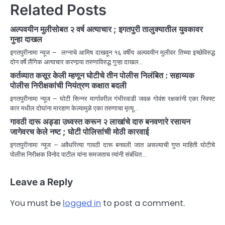
Related Posts
अल्पवयीन मुलीसोबत २ वर्ष अत्याचार ; इगतपुरी तालुक्यातील युवकावर
गुन्हा दाखल
इगतपुरीनामा न्यूज – लग्नाचे आमिष दाखवून १६ वर्षीय अल्पवयीन मुलीवर तिच्या इच्छेविरुद्ध
दोन वर्षे लैंगिक अत्याचार करणार्‍या तरुणाविरुद्ध गुन्हा दाखल…
कर्तव्यात कसूर केली म्हणून घोटीचे तीन पोलीस निलंबित : सहाय्यक
पोलीस निरीक्षकांची नियंत्रण कक्षात बदली
इगतपुरीनामा न्यूज – घोटी सिन्नर मार्गावरील गंभीरवाडी जवळ गोवंश रक्षकांनी एका स्विफ्ट
कार मधील दोघांना मारहाण केल्यामुळे एका तरुणाचा मृत्यू…
गावठी दारू अड्डा उध्वस्त करून २ लाखांचे दारु बनवणारे रसायन
जागेवरच केले नष्ट ; घोटी पोलिसांची मोठी कारवाई
इगतपुरीनामा न्यूज – अवैधरित्या गावठी दारू बनवली जात असल्याची गुप्त माहिती घोटीचे
पोलीस निरीक्षक विनोद पाटील यांना समजताच त्यांनी संबंधित…
Leave a Reply
You must be
logged in
to post a comment.