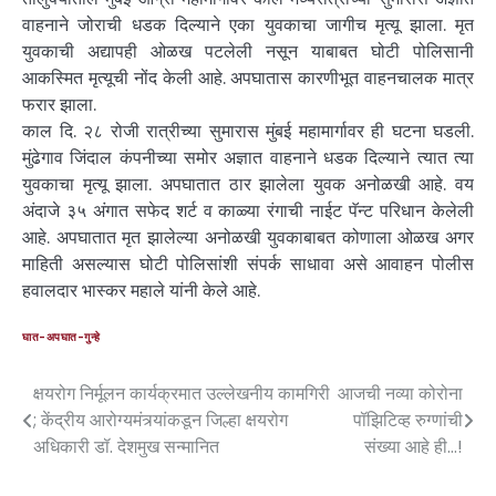
वाहनाने जोराची धडक दिल्याने एका युवकाचा जागीच मृत्यू झाला. मृत
युवकाची अद्यापही ओळख पटलेली नसून याबाबत घोटी पोलिसानी
आकस्मित मृत्यूची नोंद केली आहे. अपघातास कारणीभूत वाहनचालक मात्र
फरार झाला.
काल दि. २८ रोजी रात्रीच्या सुमारास मुंबई महामार्गावर ही घटना घडली.
मुंढेगाव जिंदाल कंपनीच्या समोर अज्ञात वाहनाने धडक दिल्याने त्यात त्या
युवकाचा मृत्यू झाला. अपघातात ठार झालेला युवक अनोळखी आहे. वय
अंदाजे ३५ अंगात सफेद शर्ट व काळ्या रंगाची नाईट पॅन्ट परिधान केलेली
आहे. अपघातात मृत झालेल्या अनोळखी युवकाबाबत कोणाला ओळख अगर
माहिती असल्यास घोटी पोलिसांशी संपर्क साधावा असे आवाहन पोलीस
हवालदार भास्कर महाले यांनी केले आहे.
घात-अपघात-गुन्हे
क्षयरोग निर्मूलन कार्यक्रमात उल्लेखनीय कामगिरी
आजची नव्या कोरोना
; केंद्रीय आरोग्यमंत्र्यांकडून जिल्हा क्षयरोग
पॉझिटिव्ह रुग्णांची
अधिकारी डॉ. देशमुख सन्मानित
संख्या आहे ही…!