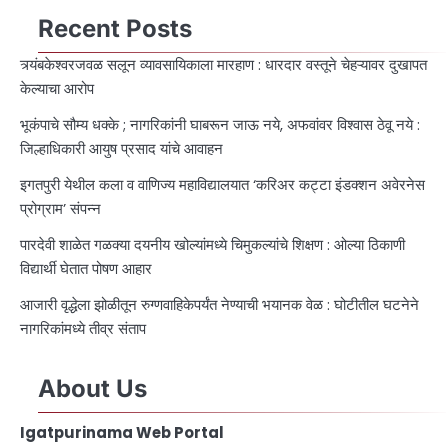
Recent Posts
त्र्यंबकेश्वरजवळ सलून व्यावसायिकाला मारहाण : धारदार वस्तूने चेहऱ्यावर दुखापत
केल्याचा आरोप
भूकंपाचे सौम्य धक्के ; नागरिकांनी घाबरून जाऊ नये, अफवांवर विश्वास ठेवू नये :
जिल्हाधिकारी आयुष प्रसाद यांचे आवाहन
इगतपुरी येथील कला व वाणिज्य महाविद्यालयात ‘करिअर कट्टा इंडक्शन अवेरनेस
प्रोग्राम’ संपन्न
पारदेवी शाळेत गळक्या दयनीय खोल्यांमध्ये चिमुकल्यांचे शिक्षण : ओल्या ठिकाणी
विद्यार्थी घेतात पोषण आहार
आजारी वृद्धेला झोळीतून रुग्णवाहिकेपर्यंत नेण्याची भयानक वेळ : घोटीतील घटनेने
नागरिकांमध्ये तीव्र संताप
About Us
Igatpurinama Web Portal