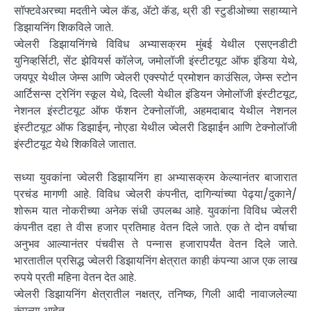
सॉफ्टवेअरच्या मदतीने ज्वेल कॅड, ॲटो कॅड, थ्री डी स्टुडीओच्या सहाय्याने
डिझायनिंग शिकविले जाते.
ज्वेलरी डिझायनिंगचे विविध अभ्यासक्रम मुंबई येथील एसएनडीटी
युनिव्हर्सिटी, सेंट झेवियर्स कॉलेज, जमोलॉजी इंस्टीटयूट ऑफ इंडिया येथे,
जयपूर येथील जेम्स आणि ज्वेलरी एक्स्पोर्ट प्रमोशन काउंसिल, जेम्स स्टोन
आर्टिसन्स ट्रेनिंग स्कूल येथे, दिल्ली येथील इंडियन जेमोलॉजी इंस्टीटयूट,
नेशनल इंस्टीटयूट ऑफ फॅशन टेक्नोलॉजी, अहमदाबाद येथील नेशनल
इंस्टीटयूट ऑफ डिझाईन, नोएडा येथील ज्वेलरी डिझाईन आणि टेक्नोलॉजी
इंस्टीटयूट येथे शिकविले जातात.
सध्या युवकांना ज्वेलरी डिझायनिंग हा अभ्यासक्रम केल्यानंतर बाजारात
प्रचंड मागणी आहे. विविध ज्वेलरी कंपनीत, दागिन्यांच्या पेढ्या/दुकाने/
शोरूम यात नोकरीच्या अनेक संधी उपलब्ध आहे. युवकांना विविध ज्वेलरी
कंपनीत दहा ते वीस हजार प्रतिमाह वेतन दिले जाते. एक ते दोन वर्षाचा
अनुभव आल्यानंतर पंचवीस ते पन्नास हजारापर्यंत वेतन दिले जाते.
भारतातील प्रसिद्ध ज्वेलरी डिझायनिंग क्षेत्रात काही कंपन्या आज एक लाख
रुपये प्रती महिना वेतन देत आहे.
ज्वेलरी डिझायनिंग क्षेत्रातील नक्षत्र, तनिष्क, गिली आदी नावाजलेल्या
कंपन्या आहेत.