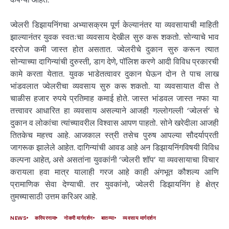
ज्वेलरी डिझायनिंगचा अभ्यासक्रम पूर्ण केल्यानंतर या व्यवसायाची माहिती
झाल्यानंतर युवक स्वतःचा व्यवसाय देखील सुरु करू शकतो. सोन्याचे भाव
दररोज कमी जास्त होत असतात. ज्वेलरीचे दुकान सुरु करून त्यात
सोन्याच्या दागिन्यांची दुरुस्ती, डाग देणे, पॉलिश करणे आदी विविध प्रकारची
कामे करता येतात. युवक भाडेतत्वावर दुकान घेऊन दोन ते पाच लाख
भांडवलात ज्वेलरीचा व्यवसाय सुरु करू शकतो. या व्यवसायात वीस ते
चाळीस हजार रुपये प्रतिमाह कमाई होते. जास्त भांडवल जास्त नफा या
तत्त्वावर आधारित हा व्यवसाय असल्याने आजही गल्लोगल्ली ‘ज्वेलर्स’ चे
दुकान व लोकांचा त्यांच्यावरील विश्वास आपण पाहतो. सोने खरेदीला आजही
तितकेच महत्त्व आहे. आजकाल स्त्री तसेच पुरुष आपल्या सौदर्याप्रती
जागरूक झालेले आहेत. दागिन्यांची आवड आहे अन डिझायनिंगविषयी विविध
कल्पना आहेत, असे असतांना युवकांनी ‘ज्वेलरी शॉप’ या व्यवसायाचा विचार
करायला हवा मात्र यालाही गरज आहे काही अंगभूत कौशल्य आणि
प्रामाणिक सेवा देण्याची. तर युवकांनो, ज्वेलरी डिझायनिंग हे क्षेत्र
तुमच्यासाठी उत्तम करिअर आहे.
NEWS
करियरनामा
नोकरी मार्गदर्शन
बातम्या
व्यवसाय मार्गदर्शन