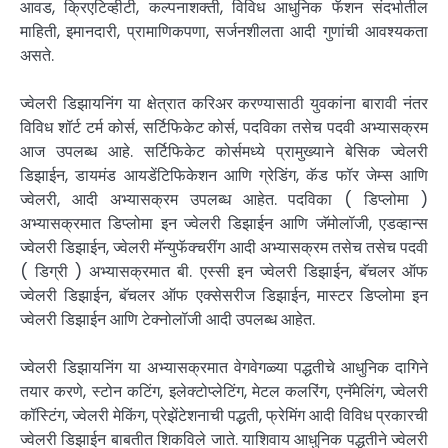
आवड, क्रिएटिव्हीटी, कल्पनाशक्ती, विविध आधुनिक फॅशन संदर्भातील
माहिती, इमानदारी, प्रामाणिकपणा, सर्जनशीलता आदी गुणांची आवश्यकता
असते.
ज्वेलरी डिझायनिंग या क्षेत्रात करिअर करण्यासाठी युवकांना बारावी नंतर
विविध शॉर्ट टर्म कोर्स, सर्टिफिकेट कोर्स, पदविका तसेच पदवी अभ्यासक्रम
आज उपलब्ध आहे. सर्टिफिकेट कोर्समध्ये प्रामुख्याने बेसिक ज्वेलरी
डिझाईन, डायमंड आयडेंटिफिकेशन आणि ग्रेडिंग, कॅड फॉर जेम्स आणि
ज्वेलरी, आदी अभ्यासक्रम उपलब्ध आहेत. पदविका ( डिप्लोमा )
अभ्यासक्रमात डिप्लोमा इन ज्वेलरी डिझाईन आणि जॅमोलॉजी, एडव्हान्स
ज्वेलरी डिझाईन, ज्वेलरी मॅन्युफॅक्चरींग आदी अभ्यासक्रम तसेच तसेच पदवी
( डिग्री ) अभ्यासक्रमात बी. एस्सी इन ज्वेलरी डिझाईन, बॅचलर ऑफ
ज्वेलरी डिझाईन, बॅचलर ऑफ एक्सेसरीज डिझाईन, मास्टर डिप्लोमा इन
ज्वेलरी डिझाईन आणि टेक्नोलॉजी आदी उपलब्ध आहेत.
ज्वेलरी डिझायनिंग या अभ्यासक्रमात वेगवेगळ्या पद्धतीचे आधुनिक दागिने
तयार करणे, स्टोन कटिंग, इलेक्टोप्लेटिंग, मेटल कलरिंग, एनॅमेलिंग, ज्वेलरी
कॉस्टिंग, ज्वेलरी मेकिंग, प्रेझेंटेशनाची पद्धती, फ्रेमिंग आदी विविध प्रकारची
ज्वेलरी डिझाईन बाबतीत शिकविले जाते. याशिवाय आधुनिक पद्धतीने ज्वेलरी