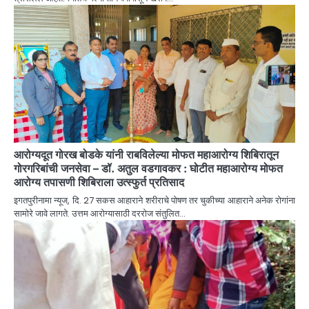
आरोग्यदूत गोरख बोडके यांनी राबविलेल्या मोफत महाआरोग्य शिबिरातून
गोरगरिबांची जनसेवा – डॉ. अतुल वडगावकर : घोटीत महाआरोग्य मोफत
आरोग्य तपासणी शिबिराला उत्स्फुर्त प्रतिसाद
इगतपुरीनामा न्यूज, दि. 27 सकस आहाराने शरीराचे पोषण तर चुकीच्या आहाराने अनेक रोगांना
सामोरे जावे लागते. उत्तम आरोग्यासाठी दररोज संतुलित…