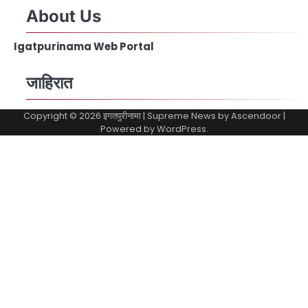
About Us
Igatpurinama Web Portal
जाहिरात
Copyright © 2026
इगतपुरीनामा
| Supreme News by
Ascendoor
|
Powered by
WordPress
.