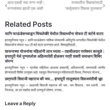
आज एकही नवा रुग्ण नाही ;
राज्यातील शिक्षकांसाठी
रुग्णसंख्या झाली एक अंकी
‘कर्तृत्ववान शिक्षक पुरस्कार’
Related Posts
सानि फाऊंडेशनकडून चिंचलेखैरे येथील विद्यार्थ्यांना मोफत टी शर्टचे वाटप
इगतपुरीनामा न्यूज – सानि फाऊंडेशन नाशिक यांच्यातर्फे अतिदूर्गम भागातील चिंचलेखैरे येथील
विद्यार्थ्यांना मोफत १७० टी शर्ट वाटप करण्यात आले. शिष्यवृतीसाठी…
शासनाच्या योजनांचा महिलांनी लाभ घ्यावा – तहसीलदार परमेश्वर कासुळे :
इगतपुरी येथे पुण्यश्लोक अहिल्यादेवी होळकर स्त्री शक्ती समाधान शिबिर
संपन्न
इगतपुरीनामा न्यूज – प्रत्येक महिलेला आपल्या हक्काची, अधिकाराची, समस्याची जाणीव
होण्यासाठी शिबिर उपयुक्त आहे. महसूल विभागाकडून महिलांसाठी विधवा, निराधार योजना,…
छत्रपती शिवाजी महाराज की जय… इगतपुरी तालुक्यात शिवजयंतीची धूम
इगतपुरीनामा न्यूज – छत्रपती शिवाजी महाराज की जय.. जय शिवराय.. जय भवानी… जय
जिजाऊ.. हर हर महादेव आदी उत्स्फूर्त घोषणा..भगव्या…
Leave a Reply