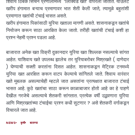
शिवाय ठिबक सिंचन प्रणालीमध्ये ‘लिक्विड खते’ वापरली जातात. याउलट
खरीप हंगामात बऱ्याच प्रमाणावर भात शेती केली जाते, त्यामुळे बहुतांशी
प्रमाणात खतांची टंचाई भासत असते.
खरीप हंगामात पिकांसाठी युरिया खताला मागणी असते. शासनाकडून खतांचे
नियोजन करून साठा आरक्षित केला जातो. तरीही खतांची टंचाई कशी हा
प्रश्न नेहमी प्रश्न पडला आहे.
बाजारात अनेक खत विक्री दुकानदार युरिया खत शिल्लक नसल्याचे सांगत
आहेत. याशिवाय खते उपलब्ध झालेच तर युरियाबरोबर मिश्रखते ( दाणेदार
) घेण्याची सक्ती करतांना दिसत आहेत. शासनाकडून मेट्रिक टनमध्ये
युरिया खत आरक्षित करून वाटप केल्याचे सांगितले जाते. शिवाय वारंवार
खते मुबलक असल्याचेही म्हटले जात असतांना प्रत्यक्षात बाजारात टंचाई
भासत आहे. कुठे खतांचा साठा करून काळाबाजार होतो आहे का हे पाहणे
देखील गरजेचे असल्याचे शेतकरी सांगतात. प्रत्येक वर्षी उद्भवणारा युरिया
आणि मिश्रखतांच्या टंचाईचा प्रश्न कधी सुटणार ? असे शेतकरी वर्गाकडून
विचारले जात आहे.
NEWS
कृषी
बातम्या