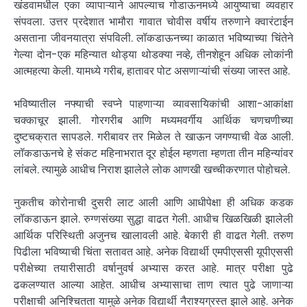
खंडवामधील एका व्यापाऱ्याने आपल्याच गोडाऊनमध्ये आयुष्याचा व्यवहार
संपवला. उत्तर प्रदेशात भामौरा गावात चोवीस वर्षीय तरुणाने क्वारंटाईन
असताना जीवनयात्रा संपविली. लॉकडाऊनच्या काळात भविष्याच्या चिंतेने
गेल्या दोन-एक महिन्यात थोड्या थोडक्या नव्हे, तीनशेहून अधिक लोकांनी
आत्महत्या केली. यामध्ये गरीब, हातावर पोट असणाऱ्यांची संख्या जास्त आहे.
भविष्यातील नफ्याची स्वप्ने पाहणाऱ्या व्यावसायिकांची आशा-आकांक्षा
चक्काचूर झाली. गोरगरीब आणि मध्यमवर्गीय आर्थिक चणचणीच्या
दुष्टचक्रात सापडले. गरीबावर तर मिळेल ते खाऊन जगण्याची वेळ आली.
लॉकडाऊनचे हे संकट महिनाभरात दूर होईल म्हणता म्हणता तीन महिन्यांवर
लांबले. त्यामुळे आधीच निराश झालेले लोक आणखी खच्चीकरणात पोहोचले.
नुकतीच कोरोनाची दुसरी लाट आली आणि आधीपेक्षा ही अधिक कडक
लॉकडाऊन झाले. रुग्णसंख्या सुद्धा वाढत गेली. आधीच खिळखिळी झालेली
आर्थिक परिस्थिती अजुनच खालावली आहे. बेकारी ही वाढत गेली. तरुण
पिढीला भविष्याची चिंता सतावत आहे. अनेक विद्यार्थी एमपीएससी यूपीएससी
परीक्षेच्या तयारीसाठी वर्षानुवर्ष अभ्यास करत आहे. मात्र परीक्षा पुढे
ढकलण्यात आल्या आहेत. आधीच अभ्यासाचा ताण त्यात पुढे जाणाऱ्या
परीक्षाची अनिश्चितता यामुळे अनेक विद्यार्थी नैराश्यग्रस्त झाले आहे. अनेक