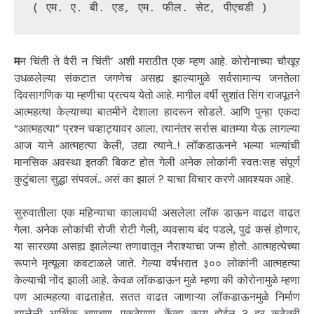
( एम. ए. बी. एड, एम. फील. सेट, पीएचडी )
म
न चिंती ते वैरी न चिंती’ अशी मराठीत एक म्हण आहे. कोरोनाच्या चौखूर
उधळलेल्या संकटात जगणेच असह्य झाल्यामुळे सर्वसामान्य जनतेला
दिवसागणिक या म्हणीचा प्रत्यय येतो आहे. मागील वर्षी सुशांत सिंग राजपूतने
आत्महत्या केल्याच्या बातमीने देशाला हादरून सोडले. आणि पुन्हा एकदा
“आत्महत्या” प्रश्न चव्हाट्यावर आला. त्यानंतर सर्रास बातम्या येऊ लागल्या
आज याने आत्महत्या केली, उद्या त्याने..! लॉकडाऊनने भल्या भल्यांची
मानसिक अवस्था इतकी बिकट होत गेली अनेक लोकांनी स्वतःसह संपूर्ण
कुटुंबाला सुद्धा संपवलं.. असं का झालं ? याचा विचार करणे आवश्यक आहे.
सुरुवातीला एक महिन्याचा कालावधी असलेला लॉक डाऊन वाढत वाढत
गेला. अनेक लोकांची रोजी रोटी गेली, व्यवसाय बंद पडले, पुढं कसं होणार,
या सारख्या असह्य झालेल्या तणावातून नैराश्याचा जन्म होतो. आत्महत्येच्या
रूपाने मृत्यूला कवटाळले जाते. गेल्या वर्षभरात ३०० लोकांनी आत्महत्या
केल्याची नोंद झाली आहे. केवळ लॉकडाऊन मुळे म्हणा की कोरोनामुळे म्हणा
पण आत्महत्या वाढताहेत. सतत वाढत जाणाऱ्या लॉकडाऊनमुळे निर्माण
झालेली आर्थिक चणचण, एकटेपणा, केंव्हा काय होईल ? दूर कुठेतरी