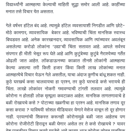
विद्यार्थ्यांनी आत्महत्या केल्याची माहिती सुद्धा समोर आली आहे. काहींच्या
मनात तसे विचार येत असतात.
गेले वर्षभर हॉटेल बंद आहे. त्यामुळे हॉटेल व्यवसायाशी निगडीत आणि छोटे-
मोठे कामगार, व्यावसायिक बेकार आहे. भविष्याची चिंता मानसिक स्वास्थ
बिघडवत आहे. अनेक कारखानदार, व्यावसायिक आणि त्यांच्यावर अवलंबून
असलेल्या करोडो लोकांना ‘उद्या’ची चिंता सतावत आहे. आपले सर्वस्व
संपणार ही भीती भेसूर रूप घेते आहे आणि कुटुंबेच्या कुटुंबे नैराश्येच्या गर्तेत
ओढली जात आहेत. लॉकडाऊनच्या काळात तीनशे लोकांनी आत्महत्या
केल्या असल्या तरी किती हजार किंवा किती लाख लोकांच्या मनात
आत्महत्येचे विचार येऊन गेले असतील, याचा अंदाज कुणीच बांधू शकत नाही.
कुठे घरखर्च कसा चालवायचा हा प्रश्न, तर कुठे घरभाडे कसे भरायचे ही
चिंता. लाखो लोकांवर नोकरी गमावण्याची टांगती तलवार आहे. त्यामुळे
कोरोना न होताही लोक मृत्यूला कवटाळत आहेत. मानसिक ताणतणावाचे हे
बळी रोखायचे कसे ? पोटाच्या खळगीचा हा प्रश्न आहे. मानसिक तणाव दूर
कसा करावा ? याविषयी सोशल मीडियावर येणारे मेसेज वाचून तो दूर होणार
नाही. प्रयत्नांची शिकस्त करूनही कोरोनामुळे बळी जात आहेतच पण
कोरोना रोजीरोटी हिरावून बळी घेणार असेल तर ते कसे रोखायचे ? यावर
देश पातळीवर विचार करणे गरजेचे आहे कारण आज कोरोना सोबत मानसिक