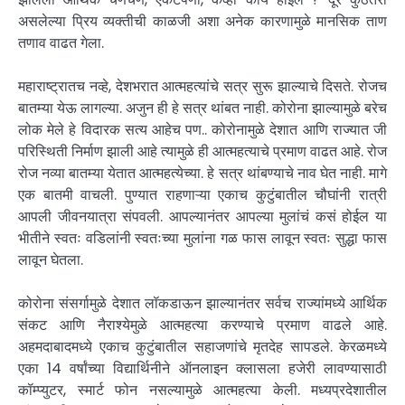
असलेल्या प्रिय व्यक्तीची काळजी अशा अनेक कारणामुळे मानसिक ताण
तणाव वाढत गेला.
महाराष्ट्रातच नव्हे, देशभरात आत्महत्यांचे सत्र सुरू झाल्याचे दिसते. रोजच
बातम्या येऊ लागल्या. अजुन ही हे सत्र थांबत नाही. कोरोना झाल्यामुळे बरेच
लोक मेले हे विदारक सत्य आहेच पण.. कोरोनामुळे देशात आणि राज्यात जी
परिस्थिती निर्माण झाली आहे त्यामुळे ही आत्महत्याचे प्रमाण वाढत आहे. रोज
रोज नव्या बातम्या येतात आत्महत्येच्या. हे सत्र थांबण्याचे नाव घेत नाही. मागे
एक बातमी वाचली. पुण्यात राहणाऱ्या एकाच कुटुंबातील चौघांनी रात्री
आपली जीवनयात्रा संपवली. आपल्यानंतर आपल्या मुलांचं कसं होईल या
भीतीने स्वतः वडिलांनी स्वतःच्या मुलांना गळ फास लावून स्वतः सुद्धा फास
लावून घेतला.
कोरोना संसर्गामुळे देशात लॉकडाऊन झाल्यानंतर सर्वच राज्यांमध्ये आर्थिक
संकट आणि नैराश्येमुळे आत्महत्या करण्याचे प्रमाण वाढले आहे.
अहमदाबादमध्ये एकाच कुटुंबातील सहाजणांचे मृतदेह सापडले. केरळमध्ये
एका 14 वर्षांच्या विद्यार्थिनीने ऑनलाइन क्लासला हजेरी लावण्यासाठी
कॉम्प्युटर, स्मार्ट फोन नसल्यामुळे आत्महत्या केली. मध्यप्रदेशातील