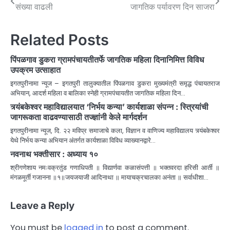
संख्या वाढली
जागतिक पर्यावरण दिन साजरा
Related Posts
पिंपळगाव डुकरा ग्रामपंचायतीतर्फे जागतिक महिला दिनानिमित्त विविध
उपक्रम उत्साहात
इगतपुरीनामा न्यूज – इगतपुरी तालुक्यातील पिंपळगाव डुकरा मुख्यमंत्री समृद्ध पंचायतराज
अभियान, आदर्श महिला व बालिका स्नेही ग्रामपंचायतीत जागतिक महिला दिन…
त्र्यंबकेश्वर महाविद्यालयात ‘निर्भय कन्या’ कार्यशाळा संपन्न : स्त्रियांची
जागरूकता वाढवण्यासाठी तज्ज्ञांनी केले मार्गदर्शन
इगतपुरीनामा न्यूज, दि. २२ मविप्र समाजाचे कला, विज्ञान व वाणिज्य महाविद्यालय त्र्यंबकेश्वर
येथे निर्भय कन्या अभियान अंतर्गत कार्यशाळा विविध व्याख्यानद्वारे…
नवनाथ भक्तीसार : अध्याय १०
श्रीगणेशाय नमःवक्रतुंड गणाधिपती ॥ विद्यार्णवा कळासंपत्ती ॥ भक्तवरदा हरिसी आर्ती ॥
मंगळमूर्ती गजानना ॥१॥जयजयाजी आदिनाथा ॥ मायाचक्रचालका अनंता ॥ सर्वाधीशा…
Leave a Reply
You must be
logged in
to post a comment.