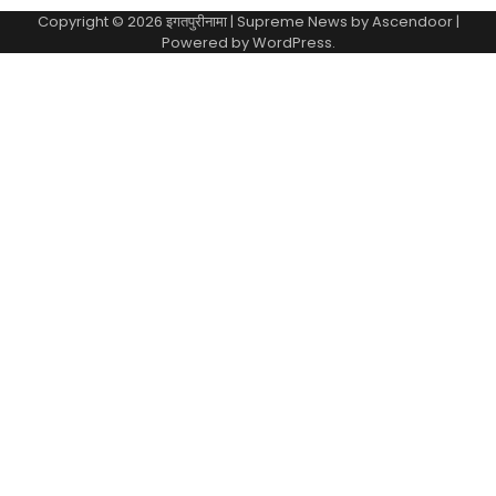
Copyright © 2026
इगतपुरीनामा
| Supreme News by
Ascendoor
|
Powered by
WordPress
.