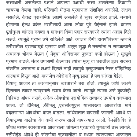
सत्ताधारी असलेल्या पक्षाने आपल्या पक्षाची सत्ता असलेल्या ठिकाणी
चाचण्या केल्या नाही. परिणामी मोठ्या प्रमाणात संशयित असलेले, लक्षण
नसलेले, केवळ प्राथमिक लक्षणे असलेले हे सुपर स्प्रेडर झाले. नव्याने
होणाऱ्या हेल्थ वर्कर भरतीसाठी आता लोक पुढे येईनासे झाले. कारण
पूर्वानुभव चांगला नव्हता व मानधन किंवा पगार सरकारने त्यांना अद्याप दिले
नव्हते. त्यामुळे प्रश्न उभे राहिलेले आहे. त्यातच हॅप्पी हायपाॅक्सिया म्हणजे
शरीरातील प्राणवायूचे प्रमाण कमी असून सुद्धा ते तरुणांना न समजल्याने
अचानक भोवळ येऊन ( मेंदूचा ऑक्सिजन पुरवठा कमी होऊन ) मृत्यूचे
प्रमाण वाढले. नंतर तपासणी केल्यावर त्यांचा मृत्यू वा घरातील इतर सदस्य
संसर्गित असताना व लक्षणे दिसले नाही त्यामुळे मृत्युपश्चात टेस्ट पॉझिटिव्ह
आल्याचे दिसून आले. म्हणजेच कोरोनाने मृत्यू झाला हे पण सांगता येईल.
विषाणू आजार हा लक्षणानुसार उपचाराने बरा होतो. त्यामुळे जशी लक्षणे
दिसतात त्यावर त्याप्रमाणे उपाय केला जातो. त्यामुळे त्याला असे कुठलेही
निश्चित औषध नसते. अनेक औषधींचा प्रायोगिक तत्वावर उपयोग करण्यात
आला. तो टॅमिफ्लू ,रॅबीफ्लू ,एचसीक्युएस यासारख्या आजारांचा मार्ग
बदलणाऱ्या औषधांचा वापर वाढला. सांधेवातात वापरली जाणारी औषधे या
विषाणूच्या वाढीचा वेग कमी करण्यासाठी वापरण्यात आली. रेमडेसिविर हे
औषध मध्यम स्वरूपाच्या आजाराला चांगल्या प्रकारचे गुणकारी ठरू लागले.
स्टीराॅईड औषधे ही संसर्गाचा सुरुवातीला व मध्यम स्वरूपाच्या आजारात