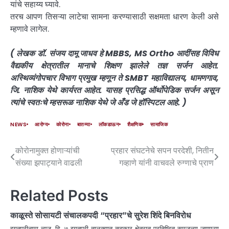
यांचे सहाय्य घ्यावे.
तरच आपण तिसऱ्या लाटेचा सामना करण्यासाठी सक्षमता धारण केली असे
म्हणावे लागेल.
( लेखक डॉ. संजय दामू जाधव हे MBBS, MS Ortho आदींसह विविध
वैद्यकीय क्षेत्रातील मानाचे शिक्षण झालेले तज्ञ सर्जन आहेत.
अस्थिव्यंगोपचार विभाग प्रमुख म्हणून ते SMBT महाविद्यालय, धामणगाव,
जि. नाशिक येथे कार्यरत आहेत. यासह प्रसिद्ध ऑर्थोपेडिक सर्जन असून
त्यांचे स्वतःचे म्हसरूळ नाशिक येथे जे अँड जे हॉस्पिटल आहे. )
NEWS
आरोग्य
कोरोना
बातम्या
लॉकडाऊन
शैक्षणिक
सामाजिक
कोरोनामुक्त होणाऱ्यांची
प्रहार संघटनेचे सपन परदेशी, नितीन
संख्या झपाट्याने वाढली
गव्हाणे यांनी वाचवले रुग्णाचे प्राण
Related Posts
काळूस्ते सोसायटी संचालकपदी “प्रहार”चे सुरेश शिंदे बिनविरोध
इगतपुरीनामा न्यूज, दि. ७ इगतपुरी तालुक्यात सहकार क्षेत्रात प्रतिष्ठित समजल्या जाणाऱ्या