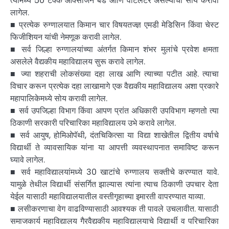
त्यामध्ये 50 टक्के ऑक्सीजन बेड आणि वेंटिलेटर असल्याची सोय करावी
लागेल.
■ प्रत्येक रुग्णालयात किमान चार विषयतज्ज्ञ एमडी मेडिसिन किंवा चेस्ट
फिजीशियन यांची नेमणूक करावी लागेल.
■ सर्व जिल्हा रुग्णालयांच्या अंतर्गत किमान शंभर मुलांचे प्रवेश क्षमता
असलेले वैद्यकीय महाविद्यालय सुरू करावे लागेल.
■ ज्या शहराची लोकसंख्या दहा लाख आणि त्याच्या पटीत आहे. त्याचा
विचार करून प्रत्येक दहा लाखामागे एक वैद्यकीय महाविद्यालय अशा प्रकारे
महापालिकेमध्ये सोय करावी लागेल.
■ सर्व उपजिल्हा विभाग किंवा आपण प्रांत अधिकारी उपविभाग म्हणतो त्या
ठिकाणी सरकारी परिचारिका महाविद्यालय उभे करावे लागेल.
■ सर्व आयुष, होमिओपॅथी, दंतचिकित्सा या विद्या शाखेतील द्वितीय वर्षाचे
विद्यार्थी ते व्यावसायिक यांना या आपत्ती व्यवस्थापनात समाविष्ट करून
घ्यावे लागेल.
■ सर्व महाविद्यालयांमध्ये 30 खाटांचे रुग्णालय सक्तीचे करण्यात यावे.
यामुळे तेथील विद्यार्थी संसर्गित झाल्यास त्यांना त्याच ठिकाणी उपचार देता
येईल यासाठी महाविद्यालयातील वस्तीगृहाच्या इमारती वापरण्यात याव्या.
■ लसीकरणाचा वेग वाढविण्यासाठी आवश्यक ती पावले उचलावीत. यासाठी
समाजकार्य महाविद्यालय गैरवैद्यकीय महाविद्यालयाचे विद्यार्थी व परिचारिका