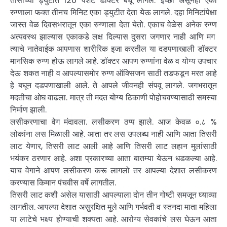
तासांच्या ड्युटीत 120 पेशंट डॉक्टर बघू लागले. इच्छा असूनही एका
रुग्णाला फक्त तीनच मिनिट एका ड्युटीत देता येऊ लागले. दहा मिनिटांपेक्षा
जास्त वेळ दिवसभरातून एका रुग्णाला देता येतो. एकाच वेळेस अनेक रुग्ण
अत्यवस्थ झाल्यास एकाकडे लक्ष दिल्यास दुसरा जगणार नाही आणि मग
त्याचे नातेवाईक आपणास शारीरिक इजा करतील या दडपणाखाली डॉक्टर
मानसिक रुग्ण होऊ लागले आहे. डॉक्टर आपण रुग्णांना वेळ व योग्य उपचार
देऊ शकत नाही व आपल्यासमोर रुग्ण ऑक्सिजन साठी तडफडून मरत आहे
हे बघून दडपणाखाली आले. ते आपले जीवनही संपवू लागले. जगभरातून
मदतीचा ओघ वाढला. मात्र ती मदत योग्य ठिकाणी पोहोचवण्यासाठी समस्या
निर्माण झाली.
लसीकरणाचा वेग मंदावला. लसीकरण ठप्प झाले. आज केवळ ०.८ %
लोकांना लस मिळाली आहे. आता तर लस उपलब्ध नाही आणि आता तिसरी
लाट येणार, तिसरी लाट आली आहे आणि तिसरी लाट लहान मुलांसाठी
भयंकर ठरणार आहे. अशा प्रकारच्या आता बातम्या येऊन धडकल्या आहे.
याच वेगाने आपण लसीकरण करू लागलो तर आपल्या देशात लसीकरण
करण्यास किमान पंचवीस वर्षे लागतील.
तिसरी लाट कशी असेल यासाठी आपल्याला दोन तीन गोष्टी समजून घ्याव्या
लागतील. आपल्या देशात असुरक्षित मुले आणि गर्भवती व स्तनदा माता महिला
या लाटेचे भक्ष्य होण्याची शक्यता आहे. आरोग्य सेवकांचे लस घेऊन आता