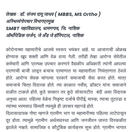
लेखक
:
डॉ. संजय दामू जाधव ( MBBS, MS Ortho )
अस्थिव्यंगोपचार विभागप्रमुख
SMBT महाविद्यालय, धामणगाव, जि. नाशिक
ऑर्थोपेडिक सर्जन, जे अँड जे हॉस्पिटल, नाशिक
कोरोनाच्या महामारीचे आजचे स्वरूप भयंकर आहे. या आजाराची ओळख
होण्यास खूप शक्ती आणि वेळ वाया गेली. तरीही तेव्हा आरोग्य सेवेतील
कर्मचारी आणि प्रत्यक्ष उपचार करणारे वैद्यकीय अधिकारी त्यांनी आपल्या
प्राणाची बाजी लावून बऱ्याच प्रमाणात या महामारीला नियंत्रणात ठेवले
होते. आरोग्य सेवक चांगल्या प्रकारे समाजाची सेवा करत होते. मात्र
समाजाचे चित्र विदारक होते. त्या काळात नर्सेस, डॉक्टर यांना समाजाने
वाळीत टाकले होते. कुठे सत्कार तर कुठे सोसायटीत बंदी असा विदारक
अनुभव आला. पहिल्या वेळेस निकृष्ट दर्जाचे पीपीई, मास्क, त्याचा तुटवडा व
त्यांच्या भरमसाठ किंमती त्यामुळे ही उपचार महागडे होते.
दिलासादायक गोष्ट म्हणजे ग्रामीण भाग या महामारीच्या पहिल्या लाटेपासून
दूर होता. त्यामुळे ग्रामीण अर्थव्यवस्था आणि जनजीवन जास्त विस्कळीत
झालेले नव्हते. सामाजिक व कौटुंबिक कार्यक्रम सुरू होते. ग्रामीण भागात