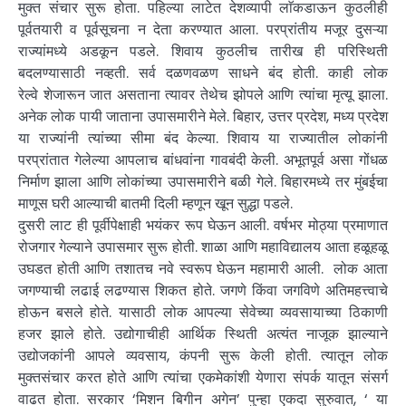
मुक्त संचार सुरू होता. पहिल्या लाटेत देशव्यापी लाॅकडाऊन कुठलीही
पूर्वतयारी व पूर्वसूचना न देता करण्यात आला. परप्रांतीय मजूर दुसऱ्या
राज्यांमध्ये अडकून पडले. शिवाय कुठलीच तारीख ही परिस्थिती
बदलण्यासाठी नव्हती. सर्व दळणवळण साधने बंद होती. काही लोक
रेल्वे शेजारून जात असताना त्यावर तेथेच झोपले आणि त्यांचा मृत्यू झाला.
अनेक लोक पायी जाताना उपासमारीने मेले. बिहार, उत्तर प्रदेश, मध्य प्रदेश
या राज्यांनी त्यांच्या सीमा बंद केल्या. शिवाय या राज्यातील लोकांनी
परप्रांतात गेलेल्या आपलाच बांधवांना गावबंदी केली. अभूतपूर्व असा गोंधळ
निर्माण झाला आणि लोकांच्या उपासमारीने बळी गेले. बिहारमध्ये तर मुंबईचा
माणूस घरी आल्याची बातमी दिली म्हणून खून सुद्धा पडले.
दुसरी लाट ही पूर्वीपेक्षाही भयंकर रूप घेऊन आली. वर्षभर मोठ्या प्रमाणात
रोजगार गेल्याने उपासमार सुरू होती. शाळा आणि महाविद्यालय आता हळूहळू
उघडत होती आणि तशातच नवे स्वरूप घेऊन महामारी आली. लोक आता
जगण्याची लढाई लढण्यास शिकत होते. जगणे किंवा जगविणे अतिमहत्त्वाचे
होऊन बसले होते. यासाठी लोक आपल्या सेवेच्या व्यवसायाच्या ठिकाणी
हजर झाले होते. उद्योगाचीही आर्थिक स्थिती अत्यंत नाजूक झाल्याने
उद्योजकांनी आपले व्यवसाय, कंपनी सुरू केली होती. त्यातून लोक
मुक्तसंचार करत होते आणि त्यांचा एकमेकांशी येणारा संपर्क यातून संसर्ग
वाढत होता. सरकार ‘मिशन बिगीन अगेन’ पुन्हा एकदा सुरुवात, ‘ या