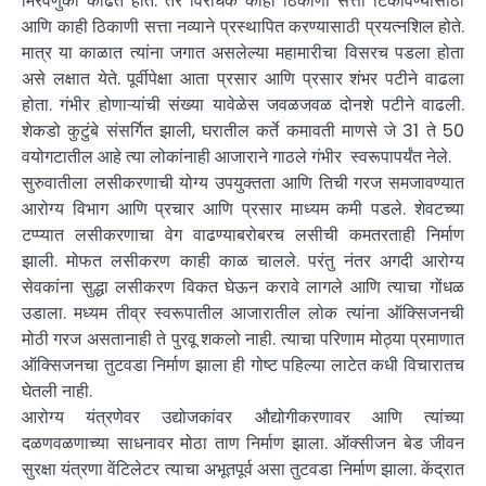
मिरवणुका काढत होते. तर विरोधक काही ठिकाणी सत्ता टिकविण्यासाठी
आणि काही ठिकाणी सत्ता नव्याने प्रस्थापित करण्यासाठी प्रयत्नशिल होते.
मात्र या काळात त्यांना जगात असलेल्या महामारीचा विसरच पडला होता
असे लक्षात येते. पूर्वीपेक्षा आता प्रसार आणि प्रसार शंभर पटीने वाढला
होता. गंभीर होणाऱ्यांची संख्या यावेळेस जवळजवळ दोनशे पटीने वाढली.
शेकडो कुटुंबे संसर्गित झाली, घरातील कर्ते कमावती माणसे जे 31 ते 50
वयोगटातील आहे त्या लोकांनाही आजाराने गाठले गंभीर स्वरूपापर्यंत नेले.
सुरुवातीला लसीकरणाची योग्य उपयुक्तता आणि तिची गरज समजावण्यात
आरोग्य विभाग आणि प्रचार आणि प्रसार माध्यम कमी पडले. शेवटच्या
टप्प्यात लसीकरणाचा वेग वाढण्याबरोबरच लसीची कमतरताही निर्माण
झाली. मोफत लसीकरण काही काळ चालले. परंतु नंतर अगदी आरोग्य
सेवकांना सुद्धा लसीकरण विकत घेऊन करावे लागले आणि त्याचा गोंधळ
उडाला. मध्यम तीव्र स्वरूपातील आजारातील लोक त्यांना ऑक्सिजनची
मोठी गरज असतानाही ते पुरवू शकलो नाही. त्याचा परिणाम मोठ्या प्रमाणात
ऑक्सिजनचा तुटवडा निर्माण झाला ही गोष्ट पहिल्या लाटेत कधी विचारातच
घेतली नाही.
आरोग्य यंत्रणेवर उद्योजकांवर औद्योगीकरणावर आणि त्यांच्या
दळणवळणाच्या साधनावर मोठा ताण निर्माण झाला. ऑक्सीजन बेड जीवन
सुरक्षा यंत्रणा वेंटिलेटर त्याचा अभूतपूर्व असा तुटवडा निर्माण झाला. केंद्रात