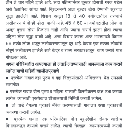
तीन ते चार महिने झाले आहे. सहा महिन्यानंतर बूस्टर डोसची गरज पडेल
असे वैज्ञानिक सांगत आहे. ब्रिटनमध्ये आता बूस्टर डोस देण्याची सुरुवात
सुद्धा झालेली आहे. शिवाय अजून 18 ते 40 वयोगटातील तरुणांचे
लसीकरणाचे दोन्ही डोस बाकी आहे. 45 ते 60 या वयोगटातील लोकांना
अजून दुसरा डोस मिळाला नाही आणि ज्यांना संसर्ग झाला होता त्यांचा
पहिला डोस सुद्धा बाकी आहे. असा विचार करता आज भारतामध्ये किमान
99 टक्के लोक अजून लसीकरणापासून दूर आहे. केवळ एक टक्का लोकांचे
संपूर्ण लसीकरण झालेले आहे केंद्र व राज्य सरकारअजून काय करावे याच
गोंधळात आहे.
अश्या परिस्थितीत आपल्याला ही लढाई लढण्यासाठी आपल्याला काय करावे
लागेल याची माहिती खालीलप्रमाणे
■ प्रत्येक गावात दहा पुरुष व दहा स्त्रियांसाठी ऑक्सिजन बेड उघडावे
लागतील.
■ प्रत्येक गावात वीस पुरुष व महिला यासाठी विलगीकरण कक्ष उभा करावा
लागेल. त्यासाठी प्रत्येकात शौचालयाची निर्मिती करावी लागेल.
■ तो वार्ड वेगळ्या प्रकारे मॅनेज करण्यासाठी गावातच अशा प्रकारची
व्यवस्था करावी लागेल.
■ प्रत्येक गावात एक परिचारिका दोन बहुउद्देशीय सेवक आरोग्य
विभागाकडून देण्याचे करावे लागेल. त्यांची नेमणूक कायमस्वरूपी करावी