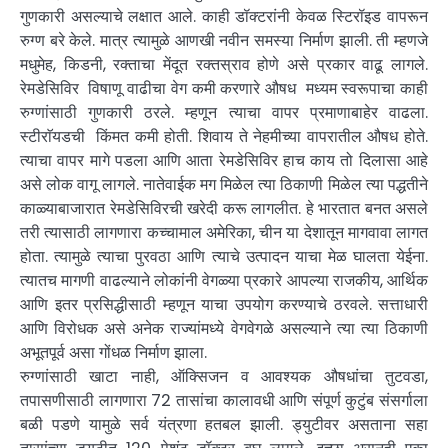
गुणकारी असल्याचे लक्षात आले. काही डॉक्टरांनी केवळ स्टिरॉइड वापरून
रुग्ण बरे केले. मात्र त्यामुळे आणखी नवीन समस्या निर्माण झाली. ती म्हणजे
मधुमेह, किडनी, रक्ताचा मेंदूत रक्तस्राव होणे असे प्रकार वाढू लागले.
रेमडेसिविर विषाणू वाढीचा वेग कमी करणारे औषध मध्यम स्वरूपाचा काही
रुग्णांसाठी गुणकारी ठरले. म्हणून त्याचा वापर प्रमाणाबाहेर वाढला.
स्टीराॅयडची किंमत कमी होती. शिवाय ते नेहमीच्या वापरातील औषध होते.
त्याचा वापर मागे पडला आणि आता रेमडेसिविर हाच काय तो दिलासा आहे
असे लोक वागू लागले. नातेवाईक मग मिळेल त्या ठिकाणी मिळेल त्या पद्धतीने
काळ्याबाजारात रेमडेसिविरची खरेदी करू लागलीत. हे भारतात बनत असले
तरी त्यासाठी लागणारा कच्चामाल अमेरिका, चीन या देशातून मागवावा लागत
होता. त्यामुळे त्याचा पुरवठा आणि त्याचे उत्पादन याचा मेळ घालता येईना.
त्यातच मागणी वाढल्याने लोकांनी वेगळ्या प्रकारे आपल्या राजकीय, आर्थिक
आणि इतर प्रसिद्धीसाठी म्हणून याचा उपयोग करण्याचे ठरवले. सत्ताधारी
आणि विरोधक असे अनेक राज्यांमध्ये वेगवेगळे असल्याने त्या त्या ठिकाणी
अभूतपूर्व असा गोंधळ निर्माण झाला.
रुग्णांसाठी खाटा नाही, ऑक्सिजन व आवश्यक औषधांचा तुटवडा,
तपासणीसाठी लागणारा 72 तासांचा कालावधी आणि संपूर्ण कुटुंब संसर्गाला
बळी पडणे यामुळे सर्व यंत्रणा हतबल झाली. ड्युटीवर असताना सहा