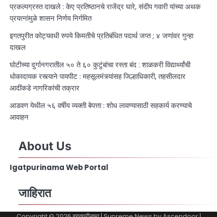
प्रकल्पग्रस्त दाखले : केए प्रतिष्ठानचे राजेंद्र घारे, संदीप गवारी यांच्या अथक
प्रयत्नांमुळे शासन निर्णय निर्गमित
इगतपुरीत कोट्यवधी रुपये किमतीचे प्रतिबंधित पदार्थ जप्त ; ४ जणांवर गुन्हा
दाखल
घोटीच्या दुर्गानगरातील ५० ते ६० कुटुंबांचा रस्ता बंद : शाळकरी विद्यार्थ्यांची
धोकादायक रस्त्याने पायपीट : महसूलमंत्र्यांसह जिल्हाधिकारी, तहसीलदार
आदींकडे नागरिकांची तक्रार
आडवण येथील ५६ वर्षीय व्यक्ती बेपत्ता : शोध लावण्यासाठी सहकार्य करण्याचे
आवाहन
About Us
Igatpurinama Web Portal
जाहिरात
Copyright © 2026
इगतपुरीनामा
| Supreme News by
Ascendoor
|