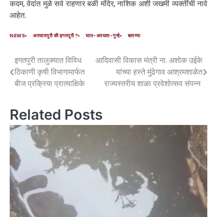
कदम, वेदांत मुळे सर्व राहणार बळी मंदिर, नाशिक अशी जखमी व्यक्तींची नावे
आहेत.
NEWS
अपघातपुरी की इगतपुरी ?
घात-अपघात-गुन्हे
बातम्या
इगतपुरी तालुक्यात विविध
आदिवासी विकास मंत्री ना. अशोक उईके
ठिकाणी कृषी विभागामार्फत
यांच्या हस्ते मुंढेगाव आश्रमशाळेत
बीज प्रक्रिया प्रात्याक्षिके
राज्यस्तरीय शाळा प्रवेशोत्सव संपन्न
Related Posts