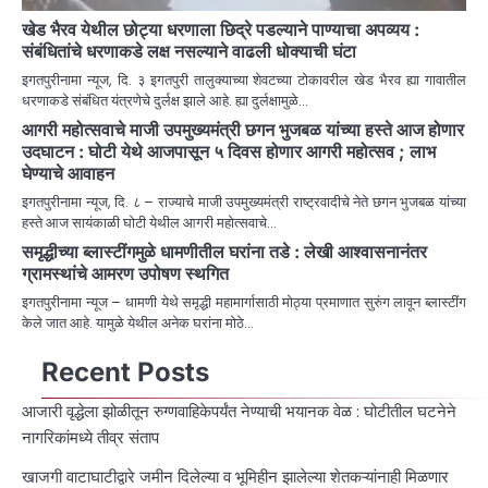
खेड भैरव येथील छोट्या धरणाला छिद्रे पडल्याने पाण्याचा अपव्यय :
संबंधितांचे धरणाकडे लक्ष नसल्याने वाढली धोक्याची घंटा
इगतपुरीनामा न्यूज, दि. ३ इगतपुरी तालुक्याच्या शेवटच्या टोकावरील खेड भैरव ह्या गावातील
धरणाकडे संबंधित यंत्रणेचे दुर्लक्ष झाले आहे. ह्या दुर्लक्षामुळे…
आगरी महोत्सवाचे माजी उपमुख्यमंत्री छगन भुजबळ यांच्या हस्ते आज होणार
उदघाटन : घोटी येथे आजपासून ५ दिवस होणार आगरी महोत्सव ; लाभ
घेण्याचे आवाहन
इगतपुरीनामा न्यूज, दि. ८ – राज्याचे माजी उपमुख्यमंत्री राष्ट्रवादीचे नेते छगन भुजबळ यांच्या
हस्ते आज सायंकाळी घोटी येथील आगरी महोत्सवाचे…
समृद्धीच्या ब्लास्टींगमुळे धामणीतील घरांना तडे : लेखी आश्वासनानंतर
ग्रामस्थांचे आमरण उपोषण स्थगित
इगतपुरीनामा न्यूज – धामणी येथे समृद्धी महामार्गासाठी मोठ्या प्रमाणात सुरुंग लावून ब्लास्टींग
केले जात आहे. यामुळे येथील अनेक घरांना मोठे…
Recent Posts
आजारी वृद्धेला झोळीतून रुग्णवाहिकेपर्यंत नेण्याची भयानक वेळ : घोटीतील घटनेने
नागरिकांमध्ये तीव्र संताप
खाजगी वाटाघाटीद्वारे जमीन दिलेल्या व भूमिहीन झालेल्या शेतकऱ्यांनाही मिळणार