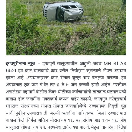
इगतपुरीनामा न्यूज
– इगतपुरी तालुक्यातील आहुर्ली जवळ MH 41 AS
6521 ह्या कार चालकाचे कार वरील नियंत्रण सुटल्याने भीषण अपघात
झाला आहे. अपघातग्रस्त कार शेतात घुसून चार पलट्या मारल्या. ह्या
अपघातात एक जण गंभीर तर ६ ते ७ जण जखमी झाले आहेत. गस्तीवर
असलेल्या महामार्ग पोलीस केंद्र घोटीच्या कर्मचाऱ्यांनी तात्काळ घटनास्थळी
दाखल होत जखमींना मदतकार्य करून बाहेर काढले. जगद्गुरु नरेंद्राचार्य
महाराज संस्थानच्या मोफत मोफत रुग्णवाहिकेचे रुग्णवाहक निवृत्ती गुंड
यांनी पुढील उपचारासाठी जखमी व्यक्तींना नाशिकच्या जिल्हा रुग्णालयात
दाखल केले. निर्मल अनिल थोरात वय १८, यश संतोष आढाव वय १८, ओम
भानुदास चोपडा वय २१, प्रथमेश ढाके, यश पालवे, मेहुल चावरिया, रितेश