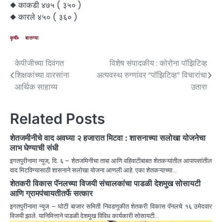
◆ काकडी ४७५ ( ३५० )
◆ कारले ४५० ( ३६० )
कृषी
बातम्या
केपीजीच्या दिवंगत
विशेष संपादकीय : कोरोना पॉझिटिव्ह
शिक्षकांच्या वारसांना
अत्यवस्थ रुग्णांवर “पॉझिटिव्ह” विचारांचा
आर्थिक साहाय्य
उतारा
Related Posts
शेतजमीनीचे वाद अवघ्या २ हजारात मिटवा : शासनाच्या सलोखा योजनेचा
लाभ घेण्याची संधी
इगतपुरीनामा न्यूज, दि. ६ – शेतजमिनीचा ताबा आणि वहिवाटीबाबत शेतकऱ्यांतील आपापसांतील
वाद मिटविण्यासाठी शासनाने सलोखा योजना आणली आहे. एका शेतकऱ्याच्या…
शेतकरी विकास पॅनलच्या विजयी संचालकांचा पाडळी देशमुख सोसायटी
आणि ग्रामपंचायतीतर्फे सत्कार
इगतपुरीनामा न्यूज – घोटी बाजार समिती निवडणुकीत शेतकरी विकास पॅनलचे १६ उमेदवार
विजयी झाले. यानिमित्ताने पाडळी देशमुख विविध कार्यकारी सोसायटी…