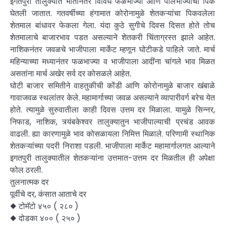
इगतपुरी तालुक्यात भातानंतर विविध फळभाज्या आणि पालेभाज्यांची पिके
घेतली जातात. गतवर्षीच्या हंगामात कोरोनामुळे शेतकऱ्यांचा पिकवलेला
शेतमाल बांधावर फेकला गेला. यंदा कुठे सुगीचे दिवस दिसत होते तोच
शेतमालाचे बाजारभाव पडत असल्याने शेतकरी चिंताग्रस्त झाले आहेत.
नाशिकनंतर जवळचे भाजीपाला मार्केट म्हणून घोटीकडे पाहिले जाते. मार्च
महिन्याच्या मध्यानंतर फळभाज्या व भाजीपाला आदींना चांगले भाव मिळत
असतांना मार्च अखेर सर्व दर कोसळले आहेत.
घोटी बाजार समितीने वाहतुकीची कोंडी आणि कोरोनामुळे बाजार खंबाळे
गावाजवळ स्थलांतर केले. महामार्गाच्या जवळ असल्याने व्यापारीवर्ग बरेच येत
होते. त्यामुळे सुरुवातीला काही दिवस उत्तम दर मिळाला. यामुळे सिन्नर,
निफाड, नाशिक, त्र्यंबकेश्वर तालुक्यातुन भाजीपाल्याची प्रचंड आवक
वाढली. ह्या कारणामुळे भाव कोसळायला निमित्त मिळाले. परिणामी स्थानिक
शेतकऱ्यांच्या पदरी निराशा पडली. भाजीपाला मार्केट महामार्गालगत आल्याने
इगतपुरी तालुक्यातील शेतकऱ्यांना उत्तमात-उत्तम दर मिळतील ही अपेक्षा
फोल ठरली.
तुलनात्मक दर
पूर्वीचे दर, कंसात आताचे दर
◆ टोमॅटो ४५० ( २८० )
◆ दोडका ४०० ( २५० )