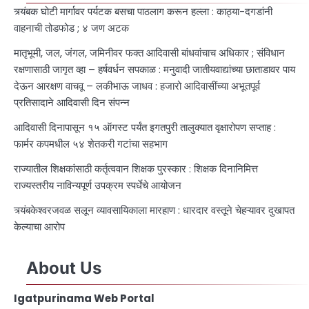
त्र्यंबक घोटी मार्गावर पर्यटक बसचा पाठलाग करून हल्ला : काठ्या-दगडांनी
वाहनाची तोडफोड ; ४ जण अटक
मातृभूमी, जल, जंगल, जमिनीवर फक्त आदिवासी बांधवांचाच अधिकार ; संविधान
रक्षणासाठी जागृत व्हा – हर्षवर्धन सपकाळ : मनुवादी जातीयवाद्यांच्या छाताडावर पाय
देऊन आरक्षण वाचवू – लकीभाऊ जाधव : हजारो आदिवासींच्या अभूतपूर्व
प्रतिसादाने आदिवासी दिन संपन्न
आदिवासी दिनापासून १५ ऑगस्ट पर्यंत इगतपुरी तालुक्यात वृक्षारोपण सप्ताह :
फार्मर कपमधील ५४ शेतकरी गटांचा सहभाग
राज्यातील शिक्षकांसाठी कर्तृत्ववान शिक्षक पुरस्कार : शिक्षक दिनानिमित्त
राज्यस्तरीय नाविन्यपूर्ण उपक्रम स्पर्धेचे आयोजन
त्र्यंबकेश्वरजवळ सलून व्यावसायिकाला मारहाण : धारदार वस्तूने चेहऱ्यावर दुखापत
केल्याचा आरोप
About Us
Igatpurinama Web Portal