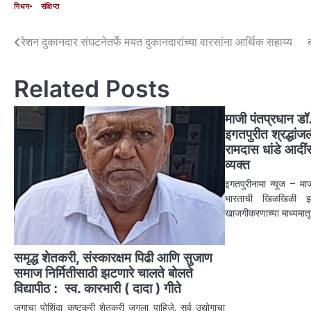
निधन
संक्षिप्त
रेशन दुकानदार संघटनेतर्फे मयत दुकानदारांच्या वारसांना आर्थिक सहाय्य
Related Posts
माजी पंतप्रधान डॉ
इगतपुरीत श्रद्धा
रामदास धांडे आदींस
व्यक्त
इगतपुरीनामा न्यूज – मा
भारताची खिळखिळी झा
खाजगीकरणाच्या माध्यमा
समृद्ध शेतकरी, संस्कारक्षम पिढी आणि सुजाण
समाज निर्मितीसाठी झटणारे चालते बोलते
विद्यापीठ : स्व. कारभारी ( दादा ) गीते
जगाचा पोशिंदा कष्टकरी शेतकरी जगला पाहिजे. सर्व उद्योगाचा