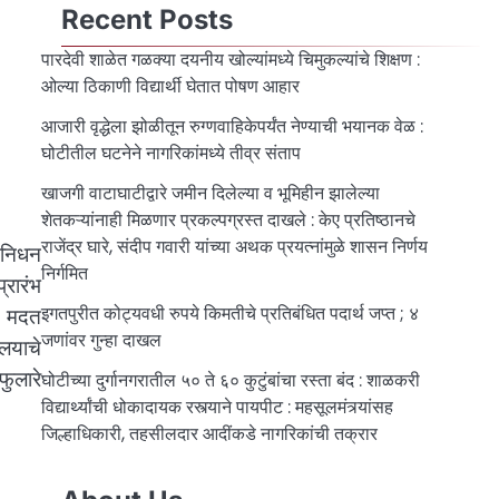
Recent Posts
पारदेवी शाळेत गळक्या दयनीय खोल्यांमध्ये चिमुकल्यांचे शिक्षण :
ओल्या ठिकाणी विद्यार्थी घेतात पोषण आहार
आजारी वृद्धेला झोळीतून रुग्णवाहिकेपर्यंत नेण्याची भयानक वेळ :
घोटीतील घटनेने नागरिकांमध्ये तीव्र संताप
खाजगी वाटाघाटीद्वारे जमीन दिलेल्या व भूमिहीन झालेल्या
शेतकऱ्यांनाही मिळणार प्रकल्पग्रस्त दाखले : केए प्रतिष्ठानचे
राजेंद्र घारे, संदीप गवारी यांच्या अथक प्रयत्नांमुळे शासन निर्णय
ी निधन
निर्गमित
्रारंभ
इगतपुरीत कोट्यवधी रुपये किमतीचे प्रतिबंधित पदार्थ जप्त ; ४
ने मदत
जणांवर गुन्हा दाखल
ालयाचे
फुलारे
घोटीच्या दुर्गानगरातील ५० ते ६० कुटुंबांचा रस्ता बंद : शाळकरी
विद्यार्थ्यांची धोकादायक रस्त्याने पायपीट : महसूलमंत्र्यांसह
जिल्हाधिकारी, तहसीलदार आदींकडे नागरिकांची तक्रार