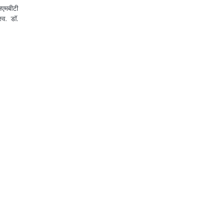
सएमबीटी
्व. डॉ.