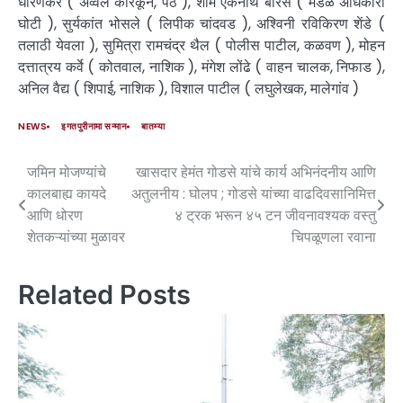
धारणकर ( अव्वल कारकून, पेठ ), शाम एकनाथ बोरसे ( मंडळ अधिकारी
घोटी ), सुर्यकांत भोसले ( लिपीक चांदवड ), अश्विनी रविकिरण शेंडे (
तलाठी येवला ), सुमित्रा रामचंद्र थैल ( पोलीस पाटील, कळवण ), मोहन
दत्तात्रय कर्वे ( कोतवाल, नाशिक ), मंगेश लोंढे ( वाहन चालक, निफाड ),
अनिल वैद्य ( शिपाई, नाशिक ), विशाल पाटील ( लघुलेखक, मालेगांव )
NEWS
इगतपुरीनामा सन्मान
बातम्या
जमिन मोजण्यांचे
खासदार हेमंत गोडसे यांचे कार्य अभिनंदनीय आणि
कालबाह्य कायदे
अतुलनीय : घोलप ; गोडसे यांच्या वाढदिवसानिमित्त
आणि धोरण
४ ट्रक भरून ४५ टन जीवनावश्यक वस्तु
शेतकऱ्यांच्या मुळावर
चिपळूणला रवाना
Related Posts