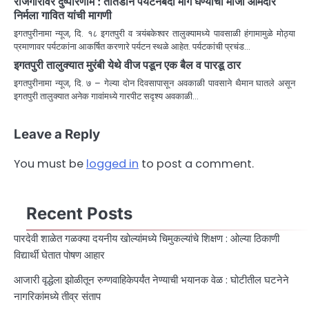
रोजगारावर दुष्परिणाम : तातडीने पर्यटनबंदी मागे घेण्याची माजी आमदार
निर्मला गावित यांची मागणी
इगतपुरीनामा न्यूज, दि. १८ इगतपुरी व त्र्यंबकेश्वर तालुक्यामध्ये पावसाळी हंगामामुळे मोठ्या
प्रमाणावर पर्यटकांना आकर्षित करणारे पर्यटन स्थळे आहेत. पर्यटकांची प्रचंड…
इगतपुरी तालुक्यात मुरंबी येथे वीज पडून एक बैल व पारडू ठार
इगतपुरीनामा न्यूज, दि. ७ – गेल्या दोन दिवसापासून अवकाळी पावसाने थैमान घातले असून
इगतपुरी तालुक्यात अनेक गावांमध्ये गारपीट सदृश्य अवकाळी…
Leave a Reply
You must be
logged in
to post a comment.
Recent Posts
पारदेवी शाळेत गळक्या दयनीय खोल्यांमध्ये चिमुकल्यांचे शिक्षण : ओल्या ठिकाणी
विद्यार्थी घेतात पोषण आहार
आजारी वृद्धेला झोळीतून रुग्णवाहिकेपर्यंत नेण्याची भयानक वेळ : घोटीतील घटनेने
नागरिकांमध्ये तीव्र संताप