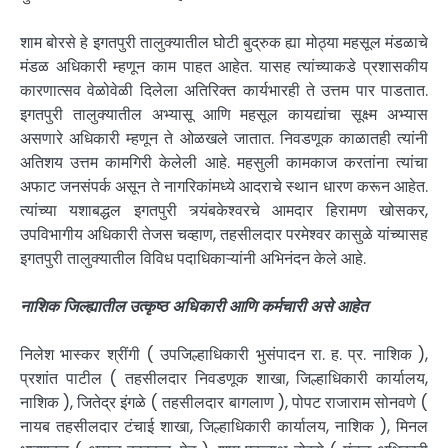
शाम बोरसे हे इगतपुरी तालुक्यातील घोटी बुद्रुक ह्या मोठ्या महसूल मंडळाचे
मंडळ अधिकारी म्हणून काम पाहत आहेत. यासह त्यांच्याकडे प्रशासकीय
कारणात्सव वेळोवेळी दिलेला अतिरिक्त कार्यभारही ते उत्तम पार पाडतात.
इगतपुरी तालुक्यातील अभ्यासू आणि महसूल कायद्यांचा सूक्ष्म अभ्यास
असणारे अधिकारी म्हणून ते ओळखले जातात. निवडणूक काळातही त्यांनी
अतिशय उत्तम कामगिरी केलेली आहे. महसुली कामकाज करतांना त्यांचा
अफाट जनसंपर्क असून ते नागरिकांमध्ये आदराचे स्थान धारण करून आहेत.
त्यांच्या यशाबद्धल इगतपुरी त्र्यंबकेश्वरचे आमदार हिरामण खोसकर,
उपविभागीय अधिकारी तेजस चव्हाण, तहसीलदार परमेश्वर कासुळे यांच्यासह
इगतपुरी तालुक्यातील विविध पदाधिकाऱ्यांनी अभिनंदन केले आहे.
नाशिक जिल्ह्यातील उत्कृष्ठ अधिकारी आणि कर्मचारी असे आहेत
निलेश भास्कर श्रींगी ( उपजिल्हाधिकारी भुसंपादन रा. ह. प्र. नाशिक ),
प्रशांत पाटील ( तहसीलदार निवडणूक शाखा, जिल्हाधिकारी कार्यालय,
नाशिक ), जितेद्र इंगळे ( तहसीलदार बागलाण ), पोपट राजाराम सोनवणे (
नायब तहसीलदार टंचाई शाखा, जिल्हाधिकारी कार्यालय, नाशिक ), मिनल