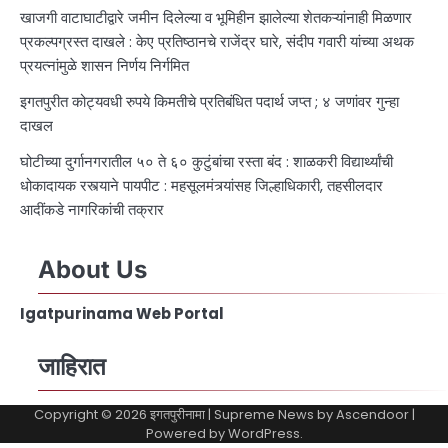
खाजगी वाटाघाटीद्वारे जमीन दिलेल्या व भूमिहीन झालेल्या शेतकऱ्यांनाही मिळणार
प्रकल्पग्रस्त दाखले : केए प्रतिष्ठानचे राजेंद्र घारे, संदीप गवारी यांच्या अथक
प्रयत्नांमुळे शासन निर्णय निर्गमित
इगतपुरीत कोट्यवधी रुपये किमतीचे प्रतिबंधित पदार्थ जप्त ; ४ जणांवर गुन्हा
दाखल
घोटीच्या दुर्गानगरातील ५० ते ६० कुटुंबांचा रस्ता बंद : शाळकरी विद्यार्थ्यांची
धोकादायक रस्त्याने पायपीट : महसूलमंत्र्यांसह जिल्हाधिकारी, तहसीलदार
आदींकडे नागरिकांची तक्रार
About Us
Igatpurinama Web Portal
जाहिरात
Copyright © 2026
इगतपुरीनामा
| Supreme News by
Ascendoor
|
Powered by
WordPress
.