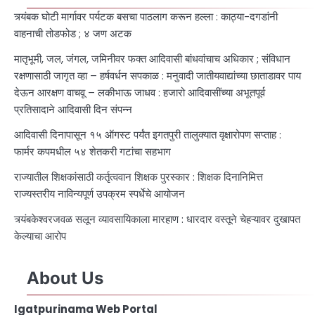
त्र्यंबक घोटी मार्गावर पर्यटक बसचा पाठलाग करून हल्ला : काठ्या-दगडांनी
वाहनाची तोडफोड ; ४ जण अटक
मातृभूमी, जल, जंगल, जमिनीवर फक्त आदिवासी बांधवांचाच अधिकार ; संविधान
रक्षणासाठी जागृत व्हा – हर्षवर्धन सपकाळ : मनुवादी जातीयवाद्यांच्या छाताडावर पाय
देऊन आरक्षण वाचवू – लकीभाऊ जाधव : हजारो आदिवासींच्या अभूतपूर्व
प्रतिसादाने आदिवासी दिन संपन्न
आदिवासी दिनापासून १५ ऑगस्ट पर्यंत इगतपुरी तालुक्यात वृक्षारोपण सप्ताह :
फार्मर कपमधील ५४ शेतकरी गटांचा सहभाग
राज्यातील शिक्षकांसाठी कर्तृत्ववान शिक्षक पुरस्कार : शिक्षक दिनानिमित्त
राज्यस्तरीय नाविन्यपूर्ण उपक्रम स्पर्धेचे आयोजन
त्र्यंबकेश्वरजवळ सलून व्यावसायिकाला मारहाण : धारदार वस्तूने चेहऱ्यावर दुखापत
केल्याचा आरोप
About Us
Igatpurinama Web Portal