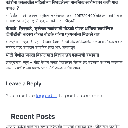
कोरोना काळातील महिलांच्या बिघडलेल्या मानसिक आरोग्यावर कशी मात
कराल ?
मार्गदर्शक : डॉ. कल्पना श्रीधर नागरेसंपर्क क्र. 9011720400चिकित्सा आणि बाल
मानसशास्त्रज्ञ( एम. ए. बी. एड, एम. फील. सेट, पीएचडी )…
मोडाळे, शिरसाठे, कुशेगाव गावांसाठी मोडाळे पोस्ट ऑफिस कार्यान्वित :
डीपीडीसी सदस्य गोरख बोडके यांच्या प्रयत्नांना मिळाले यश
इगतपुरीनामा न्यूज, दि. २३ – वेगवान विकासाने नवी ओळख मिळवलेले असणाऱ्या मोडाळे गावात
स्वतंत्र पोस्ट कार्यालय कार्यान्वित झाले आहे. आजपासून…
घोटी येथील जनता विद्यालयात विज्ञान छंद मंडळाची स्थापना
इगतपुरीनामा न्यूज – घोटी येथील जनता विद्यालयात विज्ञान छंद मंडळाची स्थापना करण्यात
आली. यावेळी शालेय व्यवस्थापन समिती अध्यक्ष मनोज जाधव,…
Leave a Reply
You must be
logged in
to post a comment.
Recent Posts
आजारी वृद्धेला झोळीतून रुग्णवाहिकेपर्यंत नेण्याची भयानक वेळ : घोटीतील घटनेने