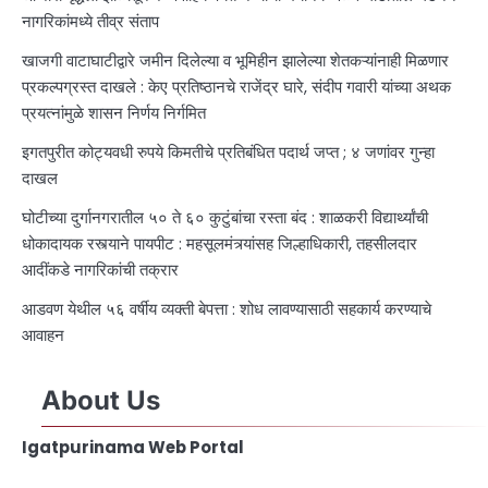
नागरिकांमध्ये तीव्र संताप
खाजगी वाटाघाटीद्वारे जमीन दिलेल्या व भूमिहीन झालेल्या शेतकऱ्यांनाही मिळणार
प्रकल्पग्रस्त दाखले : केए प्रतिष्ठानचे राजेंद्र घारे, संदीप गवारी यांच्या अथक
प्रयत्नांमुळे शासन निर्णय निर्गमित
इगतपुरीत कोट्यवधी रुपये किमतीचे प्रतिबंधित पदार्थ जप्त ; ४ जणांवर गुन्हा
दाखल
घोटीच्या दुर्गानगरातील ५० ते ६० कुटुंबांचा रस्ता बंद : शाळकरी विद्यार्थ्यांची
धोकादायक रस्त्याने पायपीट : महसूलमंत्र्यांसह जिल्हाधिकारी, तहसीलदार
आदींकडे नागरिकांची तक्रार
आडवण येथील ५६ वर्षीय व्यक्ती बेपत्ता : शोध लावण्यासाठी सहकार्य करण्याचे
आवाहन
About Us
Igatpurinama Web Portal