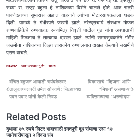
मोटारसायकलीने किसन संतु शिरसाठ वय ४० रा. कावनई ता. इगतपुरी
सध्या रा. राजूर बहुला हे नाशिकच्या दिशेने चालले होते. आज रात्री
पावणेदहाच्या सुमारास अज्ञात वाहनाने त्यांच्या मोटारसायकलला धडक
दिली. यामध्ये ते गंभीरपणे जखमी झाले. नरेन्द्राचार्य संस्थान मोफत
रुग्णवाहिकेचे रुग्णवाहक रुग्णमित्र निवृत्ती पाटील गुंड यांना अपघाताची
माहिती मिळताच ते तात्काळ दाखल झाले. त्यांनी समयसुचकतेने गंभीर
जखमींना नाशिकच्या जिल्हा शासकीय रुग्णालयात दाखल केल्याने जखमीचे
प्राण वाचले.
NEWS
घात-अपघात-गुन्हे
बातम्या
वंचित बहुजन आघाडी त्र्यंबकेश्वर
विकासाचे “व्हिजन” आणि
तालुकाध्यक्षपदी उमेश सोनवणे : जिल्हाध्यक्ष
“मिशन” असणाऱ्या
पवन पवार यांनी केली निवड
व्यक्तिमत्वाचा “अरुणोदय”
Related Posts
दुधाला ७५ रुपये लिटर भावासाठी इगतपुरी दूध संघाचा उद्या १७
जानेवारीपासून २ दिवस संप