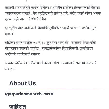
खाजगी वाटाघाटीद्वारे जमीन दिलेल्या व भूमिहीन झालेल्या शेतकऱ्यांनाही मिळणार
प्रकल्पग्रस्त दाखले : केए प्रतिष्ठानचे राजेंद्र घारे, संदीप गवारी यांच्या अथक
प्रयत्नांमुळे शासन निर्णय निर्गमित
इगतपुरीत कोट्यवधी रुपये किमतीचे प्रतिबंधित पदार्थ जप्त ; ४ जणांवर गुन्हा
दाखल
घोटीच्या दुर्गानगरातील ५० ते ६० कुटुंबांचा रस्ता बंद : शाळकरी विद्यार्थ्यांची
धोकादायक रस्त्याने पायपीट : महसूलमंत्र्यांसह जिल्हाधिकारी, तहसीलदार
आदींकडे नागरिकांची तक्रार
आडवण येथील ५६ वर्षीय व्यक्ती बेपत्ता : शोध लावण्यासाठी सहकार्य करण्याचे
आवाहन
About Us
Igatpurinama Web Portal
जाहिरात