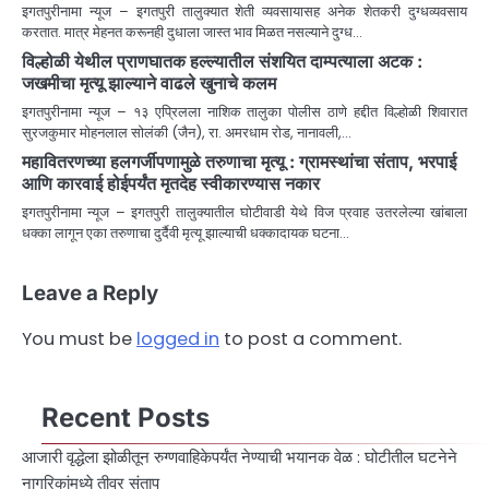
इगतपुरीनामा न्यूज – इगतपुरी तालुक्यात शेती व्यवसायासह अनेक शेतकरी दुग्धव्यवसाय
करतात. मात्र मेहनत करूनही दुधाला जास्त भाव मिळत नसल्याने दुग्ध…
विल्होळी येथील प्राणघातक हल्ल्यातील संशयित दाम्पत्याला अटक :
जखमीचा मृत्यू झाल्याने वाढले खुनाचे कलम
इगतपुरीनामा न्यूज – १३ एप्रिलला नाशिक तालुका पोलीस ठाणे ह‌द्दीत विल्होळी शिवारात
सुरजकुमार मोहनलाल सोलंकी (जैन), रा. अमरधाम रोड, नानावली,…
महावितरणच्या हलगर्जीपणामुळे तरुणाचा मृत्यू : ग्रामस्थांचा संताप, भरपाई
आणि कारवाई होईपर्यंत मृतदेह स्वीकारण्यास नकार
इगतपुरीनामा न्यूज – इगतपुरी तालुक्यातील घोटीवाडी येथे विज प्रवाह उतरलेल्या खांबाला
धक्का लागून एका तरुणाचा दुर्दैवी मृत्यू झाल्याची धक्कादायक घटना…
Leave a Reply
You must be
logged in
to post a comment.
Recent Posts
आजारी वृद्धेला झोळीतून रुग्णवाहिकेपर्यंत नेण्याची भयानक वेळ : घोटीतील घटनेने
नागरिकांमध्ये तीव्र संताप