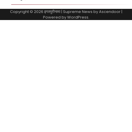
Copyright © 2026
इगतपुरीनामा
| Supreme News by
Ascendoor
|
Powered by
WordPress
.