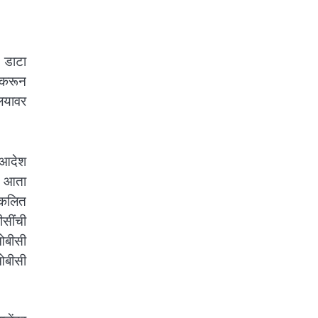
 डाटा
 करून
लयावर
ा आदेश
ला आता
संकलित
ीसींची
 ओबीसी
 ओबीसी