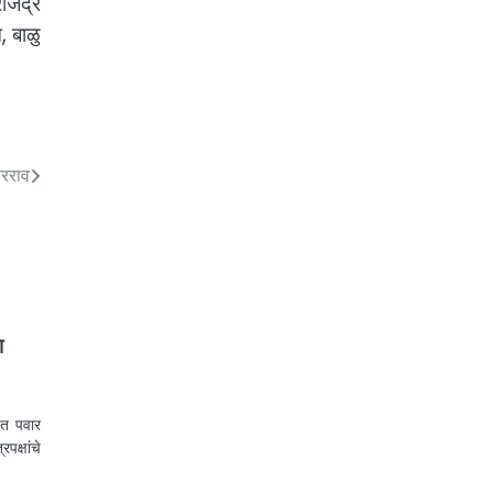
जेंद्र
, बाळु
िरराव
ा
ित पवार
क्षांचे