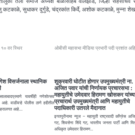
्वे, तालुका तेली समाज अध्यक्ष बाळासाहेब वालझाडे, जिल्हा सहसचिव रा
कटकाळे, सुधाकर दुर्गुडे, चंद्रकांत किर्वे, अशोक कटकाळे, मुन्ना शेख
ा १० वर स्थिर
ओबीसी महासभा मीडिया प्रभारी पदी प्रशांत अह
णेश विसर्जनाला स्थानिक
शुक्रवारी घोटीत होणार उपमुख्यमंत्री ना.
ी
अजित पवार यांची निर्णायक प्रचारसभा :
महायुतीचे उमेदवार हिरामण खोसकर यांच्य
ालाबादप्रमाणे यावर्षीही गणेशोत्सव
प्रचारार्थ उपमुख्यमंत्री आणि महायुतीचे
आहे. वाडीवऱ्हे पोलीस ठाणे हद्दीतील
पदाधिकारी उतरले मैदानात
शहरालगत आहे.…
इगतपुरीनामा न्यूज – महायुती राष्ट्रवादी काँग्रेस अज
गट, शिवसेना शिंदे गट, भारतीय जनता पार्टी आणि मित्रप
अधिकृत उमेदवार हिरामण…