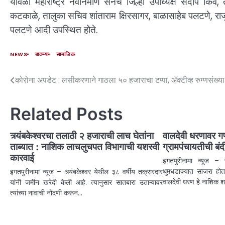
यावेळी महाराष्ट्र नवनिर्माण सेनेचे जिल्हा उपाध्यक्ष संदीप किर
कटकाळे, तालुका सचिव शांताराम क्षिरसागर, बाळासाहेब पलटणे, राजु 
पलटणे आदी उपस्थित होते.
NEWS
बातम्या
सामाजिक
कोरोना अपडेट : लसीकरणाने गाठला ५० हजाराचा टप्पा, ॲक्टीव्ह रुग्णसंख्य
Related Posts
त्र्यंबकेश्वरचा तलाठी २ हजाराची लाच घेतांना
वालदेवी धरणावर ग
ताब्यात : नाशिक लाचलुचपत विभागाची यशस्वी
ग्रामपंचायतीची बंद
कारवाई
इगतपुरीनामा न्यूज – स
धुमधडाक्यात साजरा होत 
इगतपुरीनामा न्यूज – त्र्यंबकेश्वर येथील ३८ वर्षीय तक्रारदार
वालदेवी धरण हे नाशिक 
यांनी जमीन खरेदी केली आहे. त्यानुसार सातबारा उताऱ्यावर
त्यांच्या नावाची नोंदणी करून…