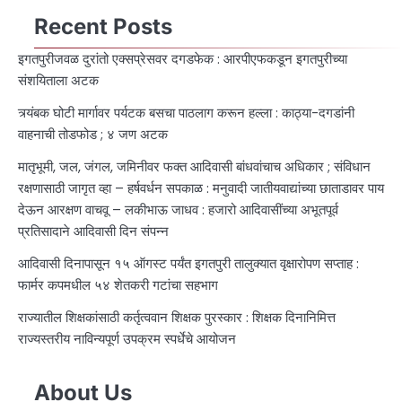
Recent Posts
इगतपुरीजवळ दुरांतो एक्सप्रेसवर दगडफेक : आरपीएफकडून इगतपुरीच्या
संशयिताला अटक
त्र्यंबक घोटी मार्गावर पर्यटक बसचा पाठलाग करून हल्ला : काठ्या-दगडांनी
वाहनाची तोडफोड ; ४ जण अटक
मातृभूमी, जल, जंगल, जमिनीवर फक्त आदिवासी बांधवांचाच अधिकार ; संविधान
रक्षणासाठी जागृत व्हा – हर्षवर्धन सपकाळ : मनुवादी जातीयवाद्यांच्या छाताडावर पाय
देऊन आरक्षण वाचवू – लकीभाऊ जाधव : हजारो आदिवासींच्या अभूतपूर्व
प्रतिसादाने आदिवासी दिन संपन्न
आदिवासी दिनापासून १५ ऑगस्ट पर्यंत इगतपुरी तालुक्यात वृक्षारोपण सप्ताह :
फार्मर कपमधील ५४ शेतकरी गटांचा सहभाग
राज्यातील शिक्षकांसाठी कर्तृत्ववान शिक्षक पुरस्कार : शिक्षक दिनानिमित्त
राज्यस्तरीय नाविन्यपूर्ण उपक्रम स्पर्धेचे आयोजन
About Us