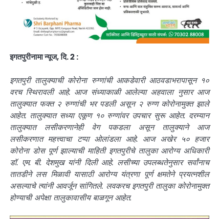
इगतपुरीनामा न्यूज, दि. 2 :
इगतपुरी तालुक्याची कोरोना रुग्णांची आकडेवारी आठवडाभरापासून १०
वरच स्थिरावली आहे. आज संध्याकाळी आलेल्या अहवाला नुसार आज
तालुक्यात फक्त २ रुग्णांची भर पडली असून २ रुग्ण कोरोनामुक्त झाले
आहेत. तालुक्यात सध्या एकूण १० रुग्णांवर उपचार सुरू आहेत. दरम्यान
तालुक्यात लसीकरणानेही वेग पकडला असून तालुक्याने आज
लसीकरणात महत्त्वाचा टप्पा ओलांडला आहे. आज अखेर ५० हजार
कोरोना डोस पूर्ण झाल्याची माहिती इगतपुरीचे तालुका आरोग्य अधिकारी
डॉ. एम. बी. देशमुख यांनी दिली आहे. लसीच्या उपलब्धतेनुसार सर्वांनाच
तातडीने लस मिळावी यासाठी आरोग्य यंत्रणा पूर्ण क्षमतेने प्रयत्नशील
असल्याचे त्यांनी आवर्जून सांगितले. लवकरच इगतपुरी तालुका कोरोनामुक्त
होण्याची अपेक्षा तालुकावासीय बाळगून आहेत.