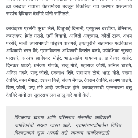
ह्या काळात गावाचा चेहरामोहरा बदलून विकसित गाव करणार असल्याचे
सरपंच देविदास देवगिरे यांनी सांगितले.
कार्यक्रम प्रसंगी मुग्धा लेले, विजुभाई दिनानी, प्रफुल्ल बरडीया, बेनिराल,
कमलकर, हेमंत मराडे, उर्मी दिनानी, आदिती अग्रवाल, कीर्ती टाक, अभय
परसेरे, माजी उपसभापती पांडुरंग वारुंगसे, इगतपुरीचे सहाय्यक गटविकास
अधिकारी भरत वेंदे, ग्रामविकास अधिकारी किशोर दळवे, पर्यवेक्षिका सुखदा
पाराशरे, सरपंच ज्ञानेश्वर भोईर, भाऊसाहेब गायकवाड, ज्ञानेश्वर आहेर,
दिनकर घाडगे, धनंजय गोणके, राजू गोडे, महाराज जोशी, अनिल घाडगे,
अनिल गवळे, राजू जोशी, एकनाथ शिंदे, समाधान टोचे, भाऊ गोडे, रखमा
देवगिरे, बबन मेंगाळ, दशरथ गिऱ्हे, संजय मेंगाळ, देवराम देवगिरे, लक्ष्मण घाडगे,
विष्णू जोशी, पप्पू मोरे आदी उपस्थित होते. कार्यक्रमाची प्रस्तावना दत्तू
देवगिरे यांनी तर सूत्रसंचालन लालू गारे यांनी केले.
पिंपळगाव घाडगा आणि परिसरात गोरगरीब आदिवासी 
नागरिकांची संख्या जास्त आहे. ग्रामपंचायतीमार्फत विविध 
विकासकामे सुरू असली तरी सामान्य नागरिकांसाठी 