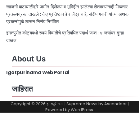
खाजगी वाटाघाटीद्वारे जमीन दिलेल्या व भूमिहीन झालेल्या शेतकऱ्यांनाही मिळणार
प्रकल्पग्रस्त दाखले : केए प्रतिष्ठानचे राजेंद्र घारे, संदीप गवारी यांच्या अथक
प्रयत्नांमुळे शासन निर्णय निर्गमित
इगतपुरीत कोट्यवधी रुपये किमतीचे प्रतिबंधित पदार्थ जप्त ; ४ जणांवर गुन्हा
दाखल
About Us
Igatpurinama Web Portal
जाहिरात
Copyright © 2026
इगतपुरीनामा
| Supreme News by
Ascendoor
|
Powered by
WordPress
.