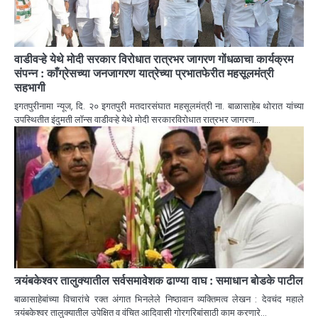
वाडीवऱ्हे येथे मोदी सरकार विरोधात रात्रभर जागरण गोंधळाचा कार्यक्रम
संपन्न : काँग्रेसच्या जनजागरण यात्रेच्या प्रभातफेरीत महसूलमंत्री
सहभागी
इगतपुरीनामा न्यूज, दि. २० इगतपुरी मतदारसंघात महसूलमंत्री ना. बाळासाहेब थोरात यांच्या
उपस्थितीत इंदुमती लॉन्स वाडीवऱ्हे येथे मोदी सरकारविरोधात रात्रभर जागरण…
त्र्यंबकेश्वर तालुक्यातील सर्वसमावेशक ढाण्या वाघ : समाधान बोडके पाटील
बाळासाहेबांच्या विचारांचे रक्त अंगात भिनलेले निष्ठावान व्यक्तिमत्व लेखन : देवचंद महाले
त्र्यंबकेश्वर तालुक्यातील उपेक्षित व वंचित आदिवासी गोरगरिबांसाठी काम करणारे…