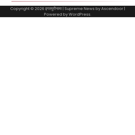
Copyright © 2026
इगतपुरीनामा
| Supreme News by
Ascendoor
|
Powered by
WordPress
.