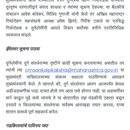
मुख्यमंत्र्यांनी आज राज्यातील २५० दुर्गप्रेमी आणि गिर्यारोहक यांच्याशी
दूरदृश्य प्रणालीद्वारे संवाद साधला व त्यांच्या सूचना ऐकल्या. या बैठकीचे
संचालन आदेश बांदेकर, मिलिंद गुणाजी यांनी केले तर अखिल महाराष्ट्र
गिर्यारोहण महासंघाचे अध्यक्ष उमेश झिरपे, गिरीश टकले या प्रसिद्ध
गिर्यारोहक व दुर्गप्रेमींनी आपले विचार सर्वांच्या वतीने प्रातिनिधिक
स्वरूपात मांडले.
ईमेलवर सूचना पाठवा
दुर्गप्रेमींना दुर्ग संवर्धनाच्या दृष्टीने काही सूचना करावयाच्या असतील तर
त्यांनी त्या
cmsankalpkaksha@maharashtra.gov.in
या
मुख्यमंत्री सचिवालयाच्या संकल्प कक्षाला पाठविण्याचे आवाहन
मुख्यमंत्र्यांनी केले. ते म्हणाले की, दुर्ग संवर्धनात आपण आजपर्यंत केवळ
अडीअडचणींचा पाढा वाचत होतो पण आता तसे होणार नाही. या अडचणींवर
मार्ग काढून पुढे कसे जायचे ते या क्षेत्रातील तज्ञ मंडळीनी एकत्र बसून
ठरवावे व किल्ल्यांच्या संवर्धनाचा सर्वंकष आराखडा तयार करावा, राज्य
शासन यामध्ये पूर्ण सहकार्य करेल.
गडकिल्ल्यांचे पावित्र्य जपा