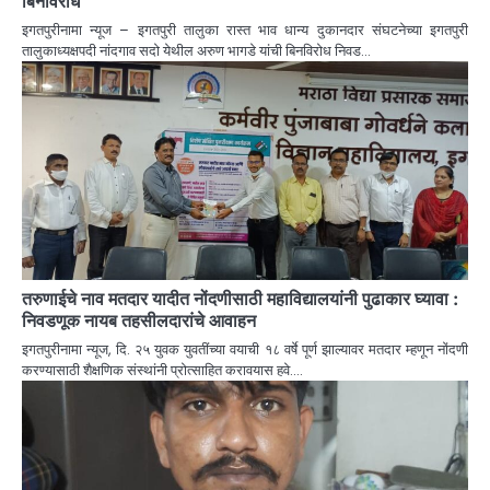
बिनविरोध
इगतपुरीनामा न्यूज – इगतपुरी तालुका रास्त भाव धान्य दुकानदार संघटनेच्या इगतपुरी
तालुकाध्यक्षपदी नांदगाव सदो येथील अरुण भागडे यांची बिनविरोध निवड…
तरुणाईचे नाव मतदार यादीत नोंदणीसाठी महाविद्यालयांनी पुढाकार घ्यावा :
निवडणूक नायब तहसीलदारांचे आवाहन
इगतपुरीनामा न्यूज, दि. २५ युवक युवतींच्या वयाची १८ वर्षे पूर्ण झाल्यावर मतदार म्हणून नोंदणी
करण्यासाठी शैक्षणिक संस्थांनी प्रोत्साहित करावयास हवे.…