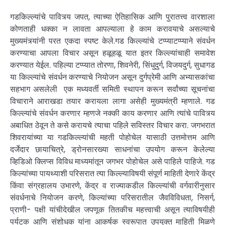
गडकिल्ल्यांचे पावित्र्य जपत, त्याच्या ऐतिहासिक आणि पुरातत्त्व वारशाला
कोणताही धक्का न लावता आपल्याला हे काम करावयाचे असल्याचे
मुख्यमंत्र्यांनी परत एकदा स्पष्ट केले.गड किल्ल्यांचे टप्प्याटप्प्याने संवर्धन
करण्याचा आपला विचार असून हळूहळू यात इतर किल्ल्यांचाही समावेश
करण्यात येईल. पहिल्या टप्प्यात तोरणा, शिवनेरी, सिंधुदुर्ग, विजयदुर्ग, सुधागड
या किल्ल्यांचे संवर्धन करण्याचे नियोजन असून दुर्गप्रेमी आणि अभ्यासकांचा
सहभाग असलेली एक मध्यवर्ती समिती स्थापन करून सर्वांच्या सूचनांचा
विचाराने आराखडा तयार करायला लागा असेही मुख्यमंत्री म्हणाले. गड
किल्ल्यांचे संवर्धन करणार म्हणजे नक्की काय करणार आणि त्यांचे पावित्र्य
अबाधित ठेवून ते कसे करायचे त्याचा पहिले सविस्तर विचार करा. जगभरात
शिवरायांच्या या गडकिल्ल्यांची महती पोहोचेल यासाठी उत्तमोत्तम आणि
दर्जेदार छायाचित्रे, ड्रोनसारख्या साधनांचा उपयोग करून केलेल्या
व्हिडिओ क्लिप्स विविध माध्यमांतून जगभर पोहोचेल असे पाहिले पाहिजे. गड
किल्यांच्या पायथ्याशी परिसरात त्या किल्ल्याविषयी संपूर्ण माहिती देणारे केंद्र
किंवा संग्रहालय उभारणे, केंद्र व राज्याकडील किल्ल्यांची वर्गवारीनुसार
संवर्धनाचे नियोजन करणे, किल्यांच्या परिसरातील जैवविविधता, निसर्ग,
प्राणी- पक्षी यांचीदेखील जपणूक तितकीच महत्त्वाची असून त्याविषयीही
पर्यटक आणि संशोधक यांना आकर्षक स्वरूपात उपयुक्त माहिती मिळणे