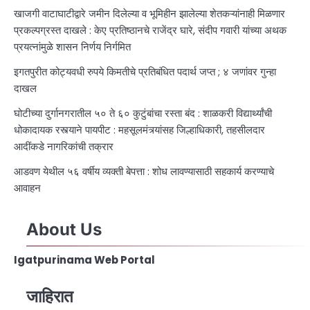
खाजगी वाटाघाटीद्वारे जमीन दिलेल्या व भूमिहीन झालेल्या शेतकऱ्यांनाही मिळणार
प्रकल्पग्रस्त दाखले : केए प्रतिष्ठानचे राजेंद्र घारे, संदीप गवारी यांच्या अथक
प्रयत्नांमुळे शासन निर्णय निर्गमित
इगतपुरीत कोट्यवधी रुपये किमतीचे प्रतिबंधित पदार्थ जप्त ; ४ जणांवर गुन्हा
दाखल
घोटीच्या दुर्गानगरातील ५० ते ६० कुटुंबांचा रस्ता बंद : शाळकरी विद्यार्थ्यांची
धोकादायक रस्त्याने पायपीट : महसूलमंत्र्यांसह जिल्हाधिकारी, तहसीलदार
आदींकडे नागरिकांची तक्रार
आडवण येथील ५६ वर्षीय व्यक्ती बेपत्ता : शोध लावण्यासाठी सहकार्य करण्याचे
आवाहन
About Us
Igatpurinama Web Portal
जाहिरात