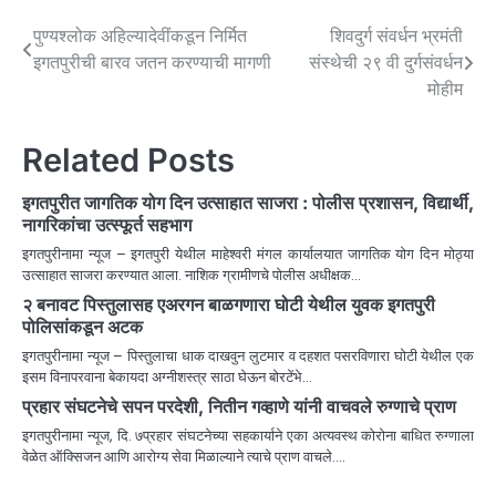
पुण्यश्लोक अहिल्यादेवींकडून निर्मित
शिवदुर्ग संवर्धन भ्रमंती
इगतपुरीची बारव जतन करण्याची मागणी
संस्थेची २९ वी दुर्गसंवर्धन
मोहीम
Related Posts
इगतपुरीत जागतिक योग दिन उत्साहात साजरा : पोलीस प्रशासन, विद्यार्थी,
नागरिकांचा उत्स्फूर्त सहभाग
इगतपुरीनामा न्यूज – इगतपुरी येथील माहेश्वरी मंगल कार्यालयात जागतिक योग दिन मोठ्या
उत्साहात साजरा करण्यात आला. नाशिक ग्रामीणचे पोलीस अधीक्षक…
२ बनावट पिस्तुलासह एअरगन बाळगणारा घोटी येथील युवक इगतपुरी
पोलिसांकडून अटक
इगतपुरीनामा न्यूज – पिस्तुलाचा धाक दाखवुन लुटमार व दहशत पसरविणारा घोटी येथील एक
इसम विनापरवाना बेकायदा अग्नीशस्त्र साठा घेऊन बोरटेंभे…
प्रहार संघटनेचे सपन परदेशी, नितीन गव्हाणे यांनी वाचवले रुग्णाचे प्राण
इगतपुरीनामा न्यूज, दि. ७प्रहार संघटनेच्या सहकार्याने एका अत्यवस्थ कोरोना बाधित रुग्णाला
वेळेत ऑक्सिजन आणि आरोग्य सेवा मिळाल्याने त्याचे प्राण वाचले.…