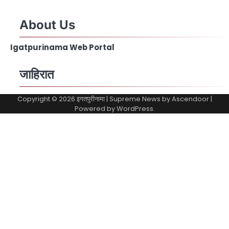
About Us
Igatpurinama Web Portal
जाहिरात
Copyright © 2026
इगतपुरीनामा
| Supreme News by
Ascendoor
|
Powered by
WordPress
.