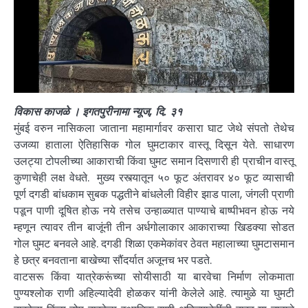
विकास काजळे । इगतपुरीनामा न्यूज, दि. ३१
मुंबई वरुन नासिकला जाताना महामार्गावर कसारा घाट जेथे संपतो तेथेच
उजव्या हाताला ऐतिहासिक गोल घुमटाकार वास्तू दिसून येते. साधारण
उलट्या टोपलीच्या आकाराची किंवा घुमट समान दिसणारी ही प्राचीन वास्तू
कुणाचेही लक्ष वेधते. मुख्य रस्त्यातून ५० फूट अंतरावर ४० फूट व्यासाची
पूर्ण दगडी बांधकाम सुबक पद्धतीने बांधलेली विहीर झाड पाला, जंगली प्राणी
पडून पाणी दूषित होऊ नये तसेच उन्हाळ्यात पाण्याचे बाष्पीभवन होऊ नये
म्हणून त्यावर तीन बाजूंनी तीन अर्धगोलाकार आकाराच्या खिडक्या सोडत
गोल घुमट बनवले आहे. दगडी शिळा एकमेकांवर ठेवत महालाच्या घुमटासमान
हे छत्र बनवताना बाखेच्या सौंदर्यात अजूनच भर पडते.
वाटसरू किंवा यात्रेकरूंच्या सोयीसाठी या बारवेचा निर्माण लोकमाता
पुण्यश्लोक राणी अहिल्यादेवी होळकर यांनी केलेले आहे. त्यामुळे या घुमटी