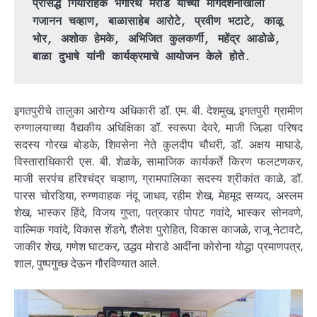
प्रसिद्ध गिर्यारोहक भगीरथ मराडे यांच्या मार्गदर्शनाखाली 
गजानन चव्हाण, बाळासाहेब आरोटे, प्रवीण भटाटे, काळू 
भोर, अशोक हेमके, अभिजित कुलकर्णी, महेंद्र आडोळे, 
बाळा दुभाषे यांनी कार्यक्रमाचे आयोजन केले होते.
इगतपुरीचे तालुका आरोग्य अधिकारी डॉ. एम. बी. देशमुख, इगतपुरी ग्रामीण
रुग्णालयाच्या वैद्यकीय अधिक्षिका डॉ. स्वरूपा देवरे, माजी जिल्हा परिषद
सदस्य गोरख बोडके, शिवसेना नेते कुलदीप चौधरी, डॉ. अक्षय माघाडे,
विस्ताराधिकारी एस. बी. शेळके, सामाजिक कार्यकर्ते किरण फलटणकर,
माजी सरपंच हरिश्चंद्र चव्हाण, ग्रामपालिका सदस्य श्रीकांत काळे, डॉ.
पारस चोरडिया, रुग्णवाहक नंदू जाधव, रहीम शेख, मेहमूद सय्यद, अस्लम
शेख, भास्कर हिंदे, विजय गुप्ता, पत्रकार पोपट गवांदे, भास्कर सोनवणे,
वाल्मिक गवांदे, विकास शेंडगे, शैलेश पुरोहित, विकास काजळे, राजू नेटावटे,
जाकीर शेख, गणेश घाटकर, उद्धव मोराडे आदींना कोरोना योद्धा प्रमाणपत्र,
शाल, पुष्पगुच्छ देऊन गौरविण्यात आले.