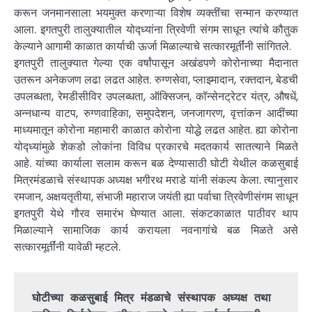
करून जनमानसाला भयमुक्त करणाऱ्या विशेष व्यक्तींचा सन्मान करण्यात
आला. इगतपुरी तालुक्यातील योद्ध्यांना त्रिवेणी संगम साधून त्यांचे कौतुक
केल्याने आगामी काळात कार्याची ऊर्जा मिळाल्याचे सत्कारमूर्तींनी सांगितले.
इगतपुरी तालुक्यात गेल्या एक वर्षांपासून अखंडपणे कोरोनाच्या मैदानात
उतरून अनेकजण लढा लढत आहेत. रुग्णसेवा, प्लाझ्मादान, रक्तदान, बेडची
उपलब्धता, रेमडीसीविर उपलब्धता, ऑक्सिजन, कॉन्सेनट्रेटर यंत्र, औषधें,
अन्नधान्य वाटप, रुग्णवाहिका, समुपदेशन, जनजागरण, वृत्तांकन आदींच्या
माध्यमातून कोरोना महामारी काळात कोरोना योद्धे लढत आहेत. ह्या कोरोना
योद्ध्यांमुळे शेकडो लोकांना विविध प्रकारचे मदतकार्य सातत्याने मिळते
आहे. यांच्या कार्याला सलाम करून बळ देण्यासाठी घोटी येथील कळसुबाई
मित्रमंडळाचे संस्थापक अध्यक्ष भगीरथ मराडे यांनी संकल्प केला. त्यानुसार
रमजान, अक्षयतृतीया, संभाजी महाराज जयंती ह्या पर्वाचा त्रिवेणीसंगम साधून
इगतपुरी येथे गौरव समारंभ घेण्यात आला. संकटकाळात पाठीवर थाप
मिळाल्याने सामाजिक कार्य करायला नवनागांचे बळ मिळते असे
सत्कारमूर्तींनी यावेळी म्हटले.
घोटीच्या कळसुबाई मित्र मंडळाचे संस्थापक अध्यक्ष तथा 