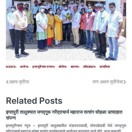
NEWS
आरोग्य
इगतपुरीनामा सन्मान
कोरोना
बातम्या
लॉकडाऊन
सामाजिक
अक्षय तृतीया
सण अक्षय तृतीयेचा
Related Posts
इगतपुरी तालुक्यात जगद्गुरू नरेंद्राचार्य महाराज सत्संग सोहळा उत्साहात
संपन्न
इगतपुरीनामा न्यूज – इगतपुरी तालुक्यातील भंडारदरावाडी, घोरपडेवाडी येथे जगद्गुरू
नरेंद्राचार्य महाराज यांच्या सत्संग कार्यक्रमाचे आयोजन करण्यात आले होते. आज सकाळी…