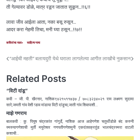
ती गेल्यावर डोळे, मात्र रडून जातात सुकून…!!६!!
लावा जीव आईला आता, नका बसू रुसून…
आदर करा नेहमी तिचा, मनी घ्या ठसून…!!७!!
कवितांचा मळा
साहित्यनामा
“आईची महती”
बलायदुरी येथे घराला लागलेल्या आगीत लाखोंचे नुकसान
Related Posts
“विटी दांडू”
कवी – जी. पी. खैरनार, नाशिक९४२१५११७३७ / ७०८३२३४०२१ राम लक्ष्मण सुदामा
सारे,जमती गांव वेशी !डाव मांडाया विटी दांडूचा,जाती गांव शिवापाशी…
माझे गणराय
बालकवी : कु. पियुष चंद्रकांत गांगुर्डे, नाशिक आज आहेगणेश चतुर्थीडोळे बंद करुनी
स्मरुयागणेशाची मुर्ती मयुरेश्वर गणपतीगणेशमुनी एकदंतवक्रतुंड भालचंद्रस्मरा वाटली
कशाची…