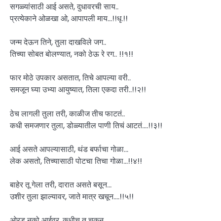
सगळ्यांसाठी आई असते, दुधावरची साय..
प्रत्येकाने ओळखा ओ, आपापली माय…!!धृ.!!
जन्म देऊन तिने, तुला दाखविले जग..
तिच्या सोबत बोलण्यात, नको ठेऊ रे रग.. !!१!!
फार मोठे उपकार असतात, तिचे आपल्या वरी..
समजून घ्या उभ्या आयुष्यात, तिला एकदा तरी..!!२!!
ठेच लागली तुला तरी, काळीज तीच फाटतं..
कधी समजणार तुला, डोळ्यातील पाणी तिचं आटतं….!!३!!
आई असते आपल्यासाठी, थंड बर्फाचा गोळा…
लेक असतो, तिच्यासाठी पोटचा तिचा गोळा…!!४!!
बाहेर तू गेला तरी, दारात असते बसून…
उशीर तुला झाल्यावर, जाते मात्र खचून….!!५!!
ओरडू नको आईवर, कधीच तू चुकून…