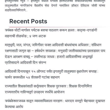
इगतपुरीनामा न्यूज – इगतपुरी येथील भगवती हॉस्पिटलच्या संचालकपदाच्या माध्यमातून
तालुक्यातील नागरिकांना वैद्यकीय सेवा देणारे नामांकित डॉक्टर देविदास जोशी यांच्या
वाढदिवसानिमित्ताने…
Recent Posts
त्र्यंबक घोटी मार्गावर पर्यटक बसचा पाठलाग करून हल्ला : काठ्या-दगडांनी
वाहनाची तोडफोड ; ४ जण अटक
मातृभूमी, जल, जंगल, जमिनीवर फक्त आदिवासी बांधवांचाच अधिकार ; संविधान
रक्षणासाठी जागृत व्हा – हर्षवर्धन सपकाळ : मनुवादी जातीयवाद्यांच्या छाताडावर पाय
देऊन आरक्षण वाचवू – लकीभाऊ जाधव : हजारो आदिवासींच्या अभूतपूर्व
प्रतिसादाने आदिवासी दिन संपन्न
आदिवासी दिनापासून १५ ऑगस्ट पर्यंत इगतपुरी तालुक्यात वृक्षारोपण सप्ताह :
फार्मर कपमधील ५४ शेतकरी गटांचा सहभाग
राज्यातील शिक्षकांसाठी कर्तृत्ववान शिक्षक पुरस्कार : शिक्षक दिनानिमित्त
राज्यस्तरीय नाविन्यपूर्ण उपक्रम स्पर्धेचे आयोजन
त्र्यंबकेश्वरजवळ सलून व्यावसायिकाला मारहाण : धारदार वस्तूने चेहऱ्यावर दुखापत
केल्याचा आरोप