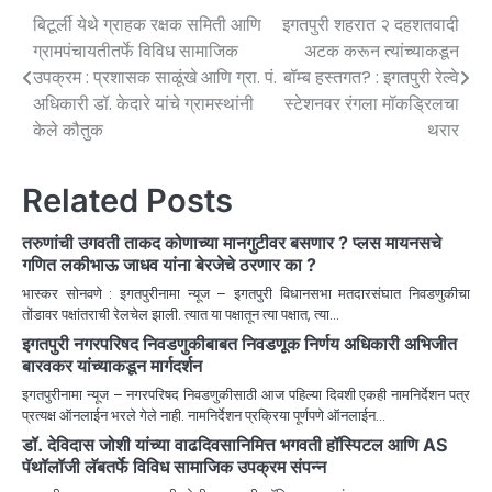
बिटूर्ली येथे ग्राहक रक्षक समिती आणि
इगतपुरी शहरात २ दहशतवादी
ग्रामपंचायतीतर्फे विविध सामाजिक
अटक करून त्यांच्याकडून
उपक्रम : प्रशासक साळूंखे आणि ग्रा. पं.
बॉम्ब हस्तगत? : इगतपुरी रेल्वे
अधिकारी डॉ. केदारे यांचे ग्रामस्थांनी
स्टेशनवर रंगला मॉकड्रिलचा
केले कौतुक
थरार
Related Posts
तरुणांची उगवती ताकद कोणाच्या मानगुटीवर बसणार ? प्लस मायनसचे
गणित लकीभाऊ जाधव यांना बेरजेचे ठरणार का ?
भास्कर सोनवणे : इगतपुरीनामा न्यूज – इगतपुरी विधानसभा मतदारसंघात निवडणुकीचा
तोंडावर पक्षांतराची रेलचेल झाली. त्यात या पक्षातून त्या पक्षात, त्या…
इगतपुरी नगरपरिषद निवडणुकीबाबत निवडणूक निर्णय अधिकारी अभिजीत
बारवकर यांच्याकडून मार्गदर्शन
इगतपुरीनामा न्यूज – नगरपरिषद निवडणुकीसाठी आज पहिल्या दिवशी एकही नामनिर्देशन पत्र
प्रत्यक्ष ऑनलाईन भरले गेले नाही. नामनिर्देशन प्रक्रिया पूर्णपणे ऑनलाईन…
डॉ. देविदास जोशी यांच्या वाढदिवसानिमित्त भगवती हॉस्पिटल आणि AS
पॅथॉलॉजी लॅबतर्फे विविध सामाजिक उपक्रम संपन्न