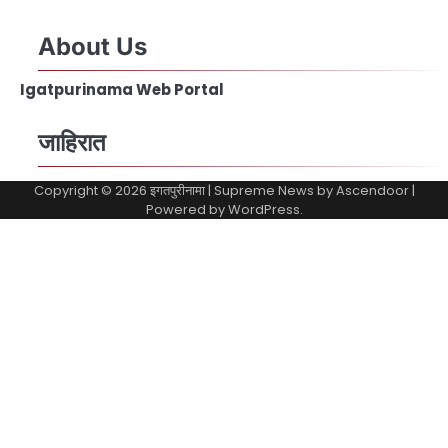
About Us
Igatpurinama Web Portal
जाहिरात
Copyright © 2026
इगतपुरीनामा
| Supreme News by
Ascendoor
|
Powered by
WordPress
.