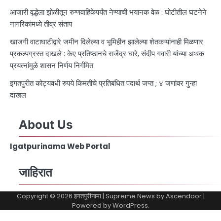
आजारी वृद्धेला झोळीतून रुग्णवाहिकेपर्यंत नेण्याची भयानक वेळ : घोटीतील घटनेने
नागरिकांमध्ये तीव्र संताप
खाजगी वाटाघाटीद्वारे जमीन दिलेल्या व भूमिहीन झालेल्या शेतकऱ्यांनाही मिळणार
प्रकल्पग्रस्त दाखले : केए प्रतिष्ठानचे राजेंद्र घारे, संदीप गवारी यांच्या अथक
प्रयत्नांमुळे शासन निर्णय निर्गमित
इगतपुरीत कोट्यवधी रुपये किमतीचे प्रतिबंधित पदार्थ जप्त ; ४ जणांवर गुन्हा
दाखल
About Us
Igatpurinama Web Portal
जाहिरात
Copyright © 2026
इगतपुरीनामा
| Supreme News by
Ascendoor
|
Powered by
WordPress
.