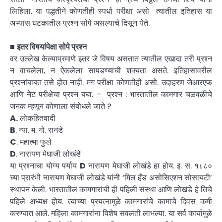
लिहिला. या पद्धतीने कोणतीही स्पर्धा परीक्षा असो त्यातील इतिहास या
अभ्यास घटकातील प्रश्न सोपे असल्याचे दिसून येते.
■
इतर विषयांपेक्षा सोपे प्रश्न
वर उल्लेख केल्याप्रमाणे इतर जे विषय असतात त्यातील एखादा तरी प्रश्न
न वाचलेला, न ऐकलेला सापडण्याची शक्यता असते. इतिहासावरील
प्रश्नांबाबत तसे होत नाही. मग परीक्षा कोणतीही असो. उदाहरण जेआरएफ
आणि नेट परीक्षेचा प्रश्न बघा. – प्रश्न : भारतातील कामगार चळवळीचे
जनक म्हणून कोणाला संबोधले जाते ?
A.
लोकहितवादी
B
. न्या. म. गो. रानडे
C
. महात्मा फुले
D
. नारायण मेघाजी लोखंडे
या प्रश्नाचा योग्य पर्याय
D
नारायण मेघाजी लोखंडे हा होय. इ. स. १८८०
च्या प्रारंभी नारायण मेघाजी लोखंडे यांनी ‘मिल हँड असोसिएशन सोसायटी’
स्थापन केली. भारतातील कामगारांची ही पहिली संस्था आणि लोखंडे हे तिचे
पहिले अध्यक्ष होय. त्यांच्या प्रयत्नामुळे कामगारांचे कामाचे दिवस कमी
करण्यात आले. महिला कामगारांना विशेष सवलती लाभल्या. या सर्व कार्यामुळे