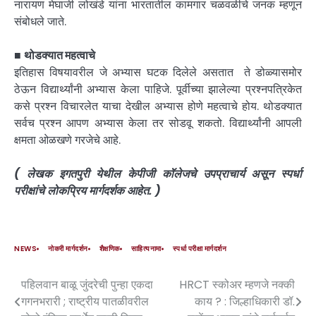
नारायण मेघाजी लोखंडे यांना भारतातील कामगार चळवळीचे जनक म्हणून
संबोधले जाते.
■
थोडक्यात महत्वाचे
इतिहास विषयावरील जे अभ्यास घटक दिलेले असतात ते डोळ्यासमोर
ठेऊन विद्यार्थ्यांनी अभ्यास केला पाहिजे. पूर्वीच्या झालेल्या प्रश्नपत्रिकेत
कसे प्रश्न विचारलेत याचा देखील अभ्यास होणे महत्वाचे होय. थोडक्यात
सर्वच प्रश्न आपण अभ्यास केला तर सोडवू शकतो. विद्यार्थ्यांनी आपली
क्षमता ओळखणे गरजेचे आहे.
( लेखक इगतपुरी येथील केपीजी कॉलेजचे उपप्राचार्य असून स्पर्धा
परीक्षांचे लोकप्रिय मार्गदर्शक आहेत. )
NEWS
नोकरी मार्गदर्शन
शैक्षणिक
साहित्यनामा
स्पर्धा परीक्षा मार्गदर्शन
पहिलवान बाळू जुंदरेची पुन्हा एकदा
HRCT स्कोअर म्हणजे नक्की
गगनभरारी ; राष्ट्रीय पातळीवरील
काय ? : जिल्हाधिकारी डॉ.