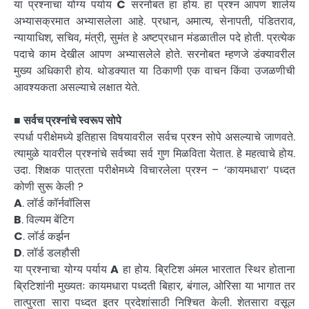
या प्रश्नाचा योग्य पर्याय
C
सरनोबत हा होय. हा प्रश्न आपण शालेय
अभ्यासक्रमात अभ्यासलेला आहे. प्रधान, अमात्य, सेनापती, पंडितराव,
न्यायाधिश, सचिव, मंत्री, सुमंत हे अष्टप्रधान मंडळातील पदे होती. प्रत्येक
पदाचे काम देखील आपण अभ्यासलेले होते. सरनोबत म्हणजे डंक्यावरील
मुख्य अधिकारी होय. थोडक्यात या ठिकाणी एक वाचन किंवा उजळणीची
आवश्यकता असल्याचे लक्षात येते.
■
सर्वच प्रश्नांचे स्वरूप सोपे
स्पर्धा परीक्षेमध्ये इतिहास विषयावरील सर्वच प्रश्न सोपे असल्याचे जाणवते.
त्यामुळे यावरील प्रश्नांचे सर्वच्या सर्व गुण मिळविता येतात. हे महत्वाचे होय.
उदा. शिक्षक पात्रता परीक्षेमध्ये विचारलेला प्रश्न – ‘कायमधारा’ पध्दत
कोणी सुरू केली ?
A
. लॉर्ड कॉर्नवॉलिस
B
. विल्यम बेंटिग
C
. लॉर्ड कर्झन
D
. लॉर्ड डलहौसी
या प्रश्नाचा योग्य पर्याय
A
हा होय. ब्रिटिश अंमल भारतात स्थिर होताना
ब्रिटिशांनी मुख्यतः कायमधारा पध्दती बिहार, बंगाल, ओरिसा या भागात तर
तात्पुरता सारा पध्दत इतर प्रदेशांसाठी निश्चित केली. शेतसारा वसूल