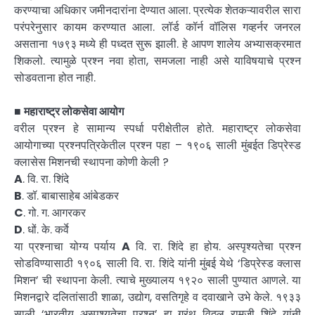
करण्याचा अधिकार जमीनदारांना देण्यात आला. प्रत्येक शेतकऱ्यावरील सारा
परंपरेनुसार कायम करण्यात आला. लॉर्ड कॉर्न वॉलिस गव्हर्नर जनरल
असताना १७९३ मध्ये ही पध्दत सुरू झाली. हे आपण शालेय अभ्यासक्रमात
शिकलो. त्यामुळे प्रश्न नवा होता, समजला नाही असे याविषयाचे प्रश्न
सोडवताना होत नाही.
■
महाराष्ट्र लोकसेवा आयोग
वरील प्रश्न हे सामान्य स्पर्धा परीक्षेतील होते. महाराष्ट्र लोकसेवा
आयोगाच्या प्रश्नपत्रिकेतील प्रश्न पहा – १९०६ साली मुंबईत डिप्रेस्ड
क्लासेस मिशनची स्थापना कोणी केली ?
A
. वि. रा. शिंदे
B
. डॉ. बाबासाहेब आंबेडकर
C
. गो. ग. आगरकर
D
. धों. के. कर्वे
या प्रश्नाचा योग्य पर्याय
A
वि. रा. शिंदे हा होय. अस्पृश्यतेचा प्रश्न
सोडविण्यासाठी १९०६ साली वि. रा. शिंदे यांनी मुंबई येथे ‘डिप्रेस्ड क्लास
मिशन’ ची स्थापना केली. त्याचे मुख्यालय १९२० साली पुण्यात आणले. या
मिशनद्वारे दलितांसाठी शाळा, उद्योग, वसतिगृहे व दवाखाने उभे केले. १९३३
साली ‘भारतीय अस्पृश्यतेचा प्रश्न’ हा ग्रंथ विठ्ठल रामजी शिंदे यांनी