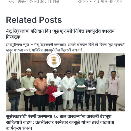
खेलो इंडिया स्पर्धेत झाली निवड
राजेंद्र भारुड यांचे मार्गदर्शन
Related Posts
येशू ख्रिस्तांचा बलिदान दिन ‘गुड फ्रायडे’निमित्त इगतपुरीत वधस्तंभ
मिरवणूक
इगतपुरीनामा न्यूज – येशू ख्रिस्तांनी क्रुसावर आपले बलिदान दिले तो दिवस ‘गुड फ्रायडे’
म्हणून पाळला जातो. यानिमित्त इगतपुरीतील ख्रिस्ती बांधवांनी…
सुसंस्कारांची पेरणी करणाऱ्या ८० बाल वारकऱ्यांना वारकरी वेशभूषा
साहित्याचे वाटप : तहसीलदार परमेश्वर कासुळे यांच्या हस्ते वाटपाचा
कार्यक्रम संपन्न