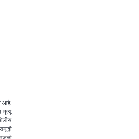
ा आहे.
ृत्यू
पोलीस
ृद्धी
 समजली