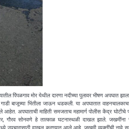
लुक्यातील पिंपळगाव मोर येथील दारणा नदीच्या पुलावर भीषण अपघात झाल
गाडी बाजूच्या भिंतीला जाऊन धडकली. या अपघातात वाहनचालकाचा म
आहेत. अपघाताची माहिती समजताच महामार्ग पोलीस केंद्र घोटीचे 
गर, गौरव सोनवणे हे तात्काळ घटनास्थळी दाखल झाले. जखमींना सम
िटलमध्ये उपचारासाठी दाखल करण्यात आले आहे. जखमी व्यक्तींची नावे