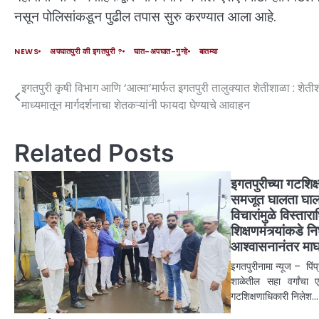
नसून पोलिसांकडून पुढील तपास सुरु करण्यात आला आहे.
NEWS
अपघातपुरी की इगतपुरी ?
घात-अपघात-गुन्हे
बातम्या
इगतपुरी कृषी विभाग आणि ‘आत्मा’मार्फत इगतपुरी तालुक्यात शेतीशाळा : शेतीश
माध्यमातून मार्गदर्शनाचा शेतकऱ्यांनी फायदा घेण्याचे आवाहन
Related Posts
इगतपुरीच्या गटशिक्षण
समजूत घालता घाल
विचारांमुळे विस्तार
शिक्षणमंत्र्यांकडे नि
आश्वासनानंतर माघ
इगतपुरीनामा न्यूज – पिंप्
शाळेतील सहा वर्गांचा
गटशिक्षणाधिकारी निलेश…