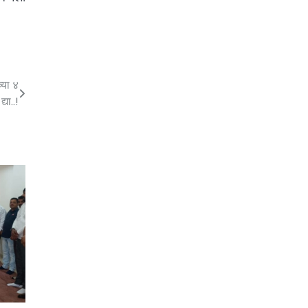
्या ४
्या..!