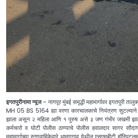
इगतपुरीनामा न्यूज
– नागपूर मुंबई समृद्धी महामार्गावर इगतपुरी ता
MH 05 BS 5164 ह्या वरणा कारचालकाचे नियंत्रण सुटल्याने 
झाला असून २ महिला आणि १ पुरुष असे ३ जण गंभीर जखमी झाले 
कर्मचारो व घोटी पोलीस ठाण्याचे पोलीस हवालदार सागर सौदा
महामार्गाच्या रुग्णवाहिकेद्वारे धामणगाव येथील एसएमबीटी हॉस्प