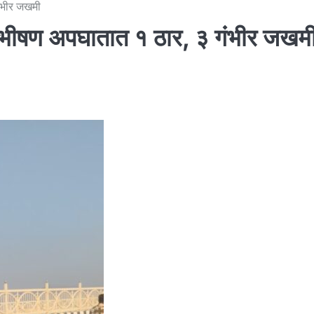
गंभीर जखमी
ेथे भीषण अपघातात १ ठार, ३ गंभीर जखम