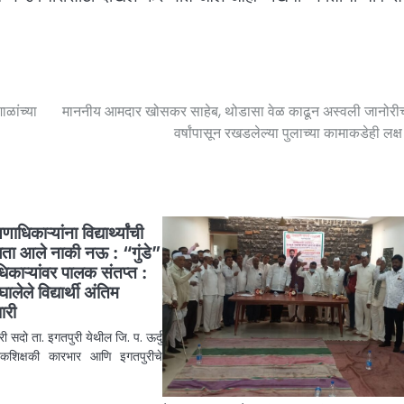
ाळांच्या
माननीय आमदार खोसकर साहेब, थोडासा वेळ काढून अस्वली जानोरीच
वर्षांपासून रखडलेल्या पुलाच्या कामाकडेही लक्ष द
ाधिकाऱ्यांना विद्यार्थ्यांची
ता आले नाकी नऊ : “गुंडे”
ाधिकाऱ्यांवर पालक संतप्त :
घालेले विद्यार्थी अंतिम
ारी
री सदो ता. इगतपुरी येथील जि. प. ऊर्दु
 एकशिक्षकी कारभार आणि इगतपुरीचे