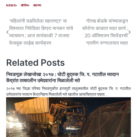
NEWS
कोरोना
बातम्या
‘महिलांनी घडविलेला महाराष्ट्र’ या
गोरख बोडके यांच्याकडून
विषयावर निवेदिका क्ष‍िप्रा मानकर यांचे
कोरोना काळात मदत कार्य ;
व्याख्यान ; आज सायंकाळी 7 वाजता
20 ऑक्सिजन सिलेंडरची
फेसबुक लाईव्ह कार्यक्रम
ग्रामीण रुग्णालयात मदत
Related Posts
निवडणूक लेखाजोखा २०१७ : घोटी बुद्रुक जि. प. गटातील मतदान
केंद्रांत तत्कालीन उमेदवारांना मिळालेली मते
२०१७ च्या जिल्हा परिषद निवडणुकीत इगतपुरी तालुक्यातील घोटी बुद्रुक जि. प. गटातील
उमेदवारांना मतदान केंद्रनिहाय मिळालेली मते खालील छायाचित्रात पाहता…