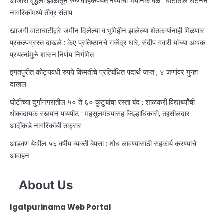
आजारी वृद्धेला झोळीतून रुग्णवाहिकेपर्यंत नेण्याची भयानक वेळ : घोटीतील घटनेने
नागरिकांमध्ये तीव्र संताप
खाजगी वाटाघाटीद्वारे जमीन दिलेल्या व भूमिहीन झालेल्या शेतकऱ्यांनाही मिळणार
प्रकल्पग्रस्त दाखले : केए प्रतिष्ठानचे राजेंद्र घारे, संदीप गवारी यांच्या अथक
प्रयत्नांमुळे शासन निर्णय निर्गमित
इगतपुरीत कोट्यवधी रुपये किमतीचे प्रतिबंधित पदार्थ जप्त ; ४ जणांवर गुन्हा
दाखल
घोटीच्या दुर्गानगरातील ५० ते ६० कुटुंबांचा रस्ता बंद : शाळकरी विद्यार्थ्यांची
धोकादायक रस्त्याने पायपीट : महसूलमंत्र्यांसह जिल्हाधिकारी, तहसीलदार
आदींकडे नागरिकांची तक्रार
आडवण येथील ५६ वर्षीय व्यक्ती बेपत्ता : शोध लावण्यासाठी सहकार्य करण्याचे
आवाहन
About Us
Igatpurinama Web Portal