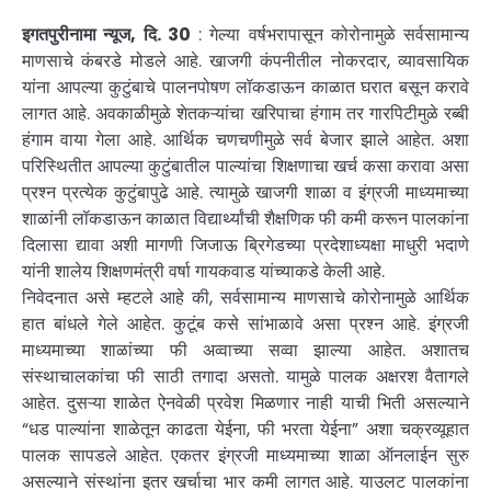
इगतपुरीनामा न्यूज, दि. 30
: गेल्या वर्षभरापासून कोरोनामुळे सर्वसामान्य
माणसाचे कंबरडे मोडले आहे. खाजगी कंपनीतील नोकरदार, व्यावसायिक
यांना आपल्या कुटुंबाचे पालनपोषण लॉकडाऊन काळात घरात बसून करावे
लागत आहे. अवकाळीमुळे शेतकऱ्यांचा खरिपाचा हंगाम तर गारपिटीमुळे रब्बी
हंगाम वाया गेला आहे. आर्थिक चणचणीमुळे सर्व बेजार झाले आहेत. अशा
परिस्थितीत आपल्या कुटुंबातील पाल्यांचा शिक्षणाचा खर्च कसा करावा असा
प्रश्न प्रत्येक कुटुंबापुढे आहे. त्यामुळे खाजगी शाळा व इंग्रजी माध्यमाच्या
शाळांनी लॉकडाऊन काळात विद्यार्थ्यांची शैक्षणिक फी कमी करून पालकांना
दिलासा द्यावा अशी मागणी जिजाऊ ब्रिगेडच्या प्रदेशाध्यक्षा माधुरी भदाणे
यांनी शालेय शिक्षणमंत्री वर्षा गायकवाड यांच्याकडे केली आहे.
निवेदनात असे म्हटले आहे की, सर्वसामान्य माणसाचे कोरोनामुळे आर्थिक
हात बांधले गेले आहेत. कुटूंब कसे सांभाळावे असा प्रश्न आहे. इंग्रजी
माध्यमाच्या शाळांच्या फी अव्वाच्या सव्वा झाल्या आहेत. अशातच
संस्थाचालकांचा फी साठी तगादा असतो. यामुळे पालक अक्षरश वैतागले
आहेत. दुसऱ्या शाळेत ऐनवेळी प्रवेश मिळणार नाही याची भिती असल्याने
“धड पाल्यांना शाळेतून काढता येईना, फी भरता येईना” अशा चक्रव्यूहात
पालक सापडले आहेत. एकतर इंग्रजी माध्यमाच्या शाळा ऑनलाईन सुरु
असल्याने संस्थांना इतर खर्चाचा भार कमी लागत आहे. याउलट पालकांना