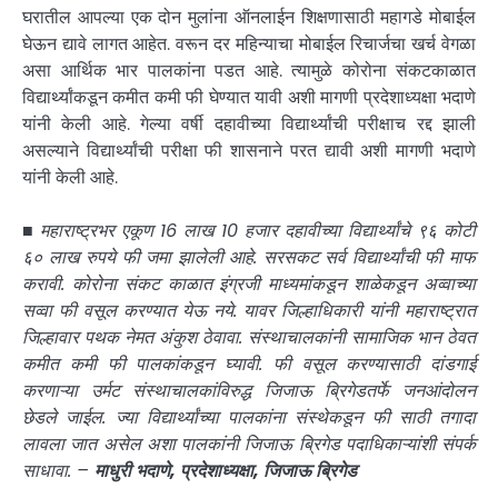
घरातील आपल्या एक दोन मुलांना ऑनलाईन शिक्षणासाठी महागडे मोबाईल
घेऊन द्यावे लागत आहेत. वरून दर महिन्याचा मोबाईल रिचार्जचा खर्च वेगळा
असा आर्थिक भार पालकांना पडत आहे. त्यामुळे कोरोना संकटकाळात
विद्यार्थ्यांकडून कमीत कमी फी घेण्यात यावी अशी मागणी प्रदेशाध्यक्षा भदाणे
यांनी केली आहे. गेल्या वर्षी दहावीच्या विद्यार्थ्यांची परीक्षाच रद्द झाली
असल्याने विद्यार्थ्यांची परीक्षा फी शासनाने परत द्यावी अशी मागणी भदाणे
यांनी केली आहे.
■
महाराष्ट्रभर एकूण 16 लाख 10 हजार दहावीच्या विद्यार्थ्यांचे ९६ कोटी
६० लाख रुपये फी जमा झालेली आहे. सरसकट सर्व विद्यार्थ्यांची फी माफ
करावी. कोरोना संकट काळात इंग्रजी माध्यमांकडून शाळेकडून अव्वाच्या
सव्वा फी वसूल करण्यात येऊ नये. यावर जिल्हाधिकारी यांनी महाराष्ट्रात
जिल्हावार पथक नेमत अंकुश ठेवावा. संस्थाचालकांनी सामाजिक भान ठेवत
कमीत कमी फी पालकांकडून घ्यावी. फी वसूल करण्यासाठी दांडगाई
करणाऱ्या उर्मट संस्थाचालकांविरुद्ध जिजाऊ ब्रिगेडतर्फे जनआंदोलन
छेडले जाईल. ज्या विद्यार्थ्यांच्या पालकांना संस्थेकडून फी साठी तगादा
लावला जात असेल अशा पालकांनी जिजाऊ ब्रिगेड पदाधिकाऱ्यांशी संपर्क
साधावा. –
माधुरी भदाणे, प्रदेशाध्यक्षा, जिजाऊ ब्रिगेड