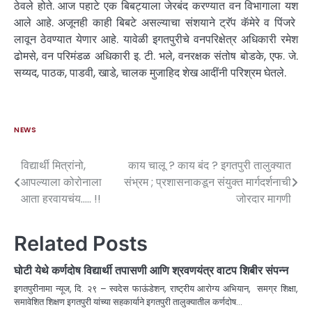
ठेवले होते. आज पहाटे एक बिबट्याला जेरबंद करण्यात वन विभागाला यश
आले आहे. अजूनही काही बिबटे असल्याचा संशयाने ट्रॅप कॅमेरे व पिंजरे
लावून ठेवण्यात येणार आहे. यावेळी इगतपुरीचे वनपरिक्षेत्र अधिकारी रमेश
ढोमसे, वन परिमंडळ अधिकारी इ. टी. भले, वनरक्षक संतोष बोडके, एफ. जे.
सय्यद, पाठक, पाडवी, खाडे, चालक मुजाहिद शेख आदींनी परिश्रम घेतले.
NEWS
विद्यार्थी मित्रांनो,
काय चालू ? काय बंद ? इगतपुरी तालुक्यात
आपल्याला कोरोनाला
संभ्रम ; प्रशासनाकडून संयुक्त मार्गदर्शनाची
आता हरवायचंय….. !!
जोरदार मागणी
Related Posts
घोटी येथे कर्णदोष विद्यार्थी तपासणी आणि श्रवणयंत्र वाटप शिबीर संपन्न
इगतपुरीनामा न्यूज, दि. २९ – स्वदेस फाऊंडेशन, राष्ट्रीय आरोग्य अभियान, समग्र शिक्षा,
समावेशित शिक्षण इगतपुरी यांच्या सहकार्याने इगतपुरी तालुक्यातील कर्णदोष…