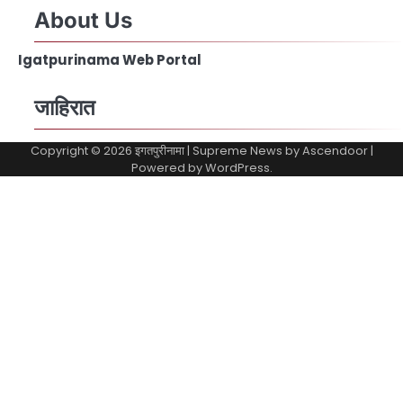
About Us
Igatpurinama Web Portal
जाहिरात
Copyright © 2026
इगतपुरीनामा
| Supreme News by
Ascendoor
|
Powered by
WordPress
.