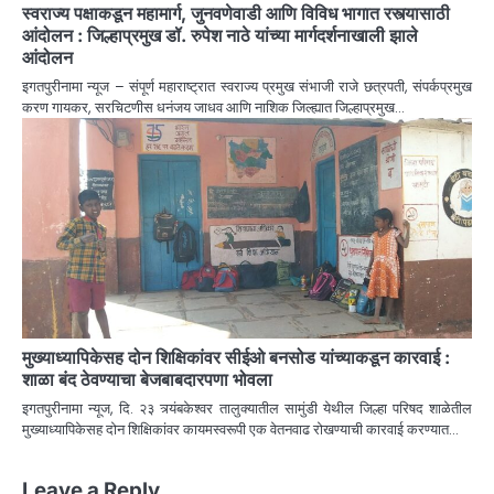
स्वराज्य पक्षाकडून महामार्ग, जुनवणेवाडी आणि विविध भागात रस्त्यासाठी
आंदोलन : जिल्हाप्रमुख डॉ. रुपेश नाठे यांच्या मार्गदर्शनाखाली झाले
आंदोलन
इगतपुरीनामा न्यूज – संपूर्ण महाराष्ट्रात स्वराज्य प्रमुख संभाजी राजे छत्रपती, संपर्कप्रमुख
करण गायकर, सरचिटणीस धनंजय जाधव आणि नाशिक जिल्ह्यात जिल्हाप्रमुख…
मुख्याध्यापिकेसह दोन शिक्षिकांवर सीईओ बनसोड यांच्याकडून कारवाई :
शाळा बंद ठेवण्याचा बेजबाबदारपणा भोवला
इगतपुरीनामा न्यूज, दि. २३ त्र्यंबकेश्वर तालुक्यातील सामुंडी येथील जिल्हा परिषद शाळेतील
मुख्याध्यापिकेसह दोन शिक्षिकांवर कायमस्वरूपी एक वेतनवाढ रोखण्याची कारवाई करण्यात…
Leave a Reply