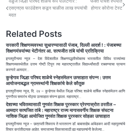
वेळुंजे जिल्हा परिषद शाळेचे रूप पालटणार :
फक्त पाचशे रुपयात
एसएनएस फाउंडेशन कडून चाळीस लाख रुपयांची
होणार कोरोना टेस्ट
मदत
Related Posts
सरकारी शिक्षणव्यवस्था सुधारण्यासाठी पंजाब, दिल्ली आदर्श ! : पंजाबच्या
शिक्षणमंत्र्यांच्या भेटीनंतर आ. सत्यजीत तांबे यांची प्रतिक्रिया
इगतपुरीनामा न्यूज – देश विदेशातील शिक्षणपद्धतीसोबतच भारतातील विविध राज्यांच्या
शिक्षणव्यवस्थेतील उत्तम गोष्टी टिपून त्या महाराष्ट्रातील विद्यार्थ्यांसाठी राबवण्याचा प्रयत्न
करणारे आमदार…
कुऱ्हेगाव जिल्हा परिषद शाळेचे स्नेहसंमेलन उत्साहात संपन्न : उत्तम
आयोजनाबद्धल ग्रामस्थांनी शिक्षकांचे केले कौतुक
इगतपुरीनामा न्यूज, दि. २४ – कुऱ्हेगाव येथील जिल्हा परिषद शाळेचे वार्षिक स्नेहसंमेलन आणि
गुणगौरव समारंभ मोठ्या उत्साहात संपन्न झाला. महाराष्ट्र…
देशाच्या भवितव्यासाठी गुणवंत शिक्षक पुरस्कार प्रेरणास्रोत ठरतील –
आमदार सत्यजित तांबे : महाराष्ट्र राज्य मागासवर्गीय शिक्षक संघटना
नाशिक जिल्हा आयोजित गुणवंत शिक्षक पुरस्कार सोहळा उत्साहात
इगतपुरीनामा न्यूज – छत्रपती शिवराय ते भारतरत्न डॉ. बाबासाहेब आंबेडकर आदी महापुरुषांचे
विचार क्रांतीदायक आहेत. समाजाच्या विकासासाठी ह्या महापुरुषांनी केलेल्या…