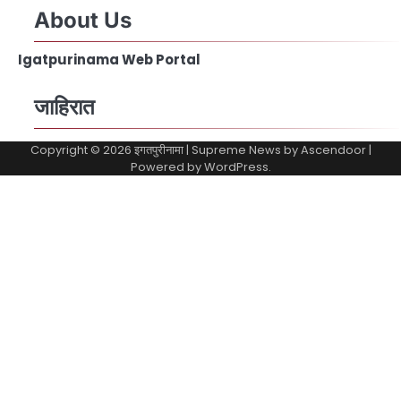
About Us
Igatpurinama Web Portal
जाहिरात
Copyright © 2026
इगतपुरीनामा
| Supreme News by
Ascendoor
|
Powered by
WordPress
.