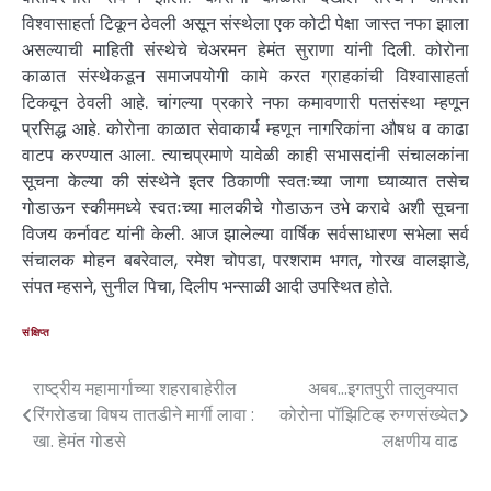
विश्वासाहर्ता टिकून ठेवली असून संस्थेला एक कोटी पेक्षा जास्त नफा झाला
असल्याची माहिती संस्थेचे चेअरमन हेमंत सुराणा यांनी दिली. कोरोना
काळात संस्थेकडून समाजपयोगी कामे करत ग्राहकांची विश्वासाहर्ता
टिकवून ठेवली आहे. चांगल्या प्रकारे नफा कमावणारी पतसंस्था म्हणून
प्रसिद्ध आहे. कोरोना काळात सेवाकार्य म्हणून नागरिकांना औषध व काढा
वाटप करण्यात आला. त्याचप्रमाणे यावेळी काही सभासदांनी संचालकांना
सूचना केल्या की संस्थेने इतर ठिकाणी स्वतःच्या जागा घ्याव्यात तसेच
गोडाऊन स्कीममध्ये स्वतःच्या मालकीचे गोडाऊन उभे करावे अशी सूचना
विजय कर्नावट यांनी केली. आज झालेल्या वार्षिक सर्वसाधारण सभेला सर्व
संचालक मोहन बबरेवाल, रमेश चोपडा, परशराम भगत, गोरख वालझाडे,
संपत म्हसने, सुनील पिचा, दिलीप भन्साळी आदी उपस्थित होते.
संक्षिप्त
राष्ट्रीय महामार्गाच्या शहराबाहेरील
अबब…इगतपुरी तालुक्यात
रिंगरोडचा विषय तातडीने मार्गी लावा :
कोरोना पॉझिटिव्ह रुग्णसंख्येत
खा. हेमंत गोडसे
लक्षणीय वाढ