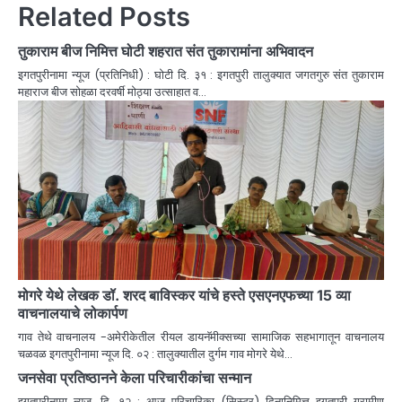
Related Posts
तुकाराम बीज निमित्त घोटी शहरात संत तुकारामांना अभिवादन
इगतपुरीनामा न्यूज (प्रतिनिधी) : घोटी दि. ३१ : इगतपुरी तालुक्यात जगतगुरु संत तुकाराम
महाराज बीज सोहळा दरवर्षी मोठ्या उत्साहात व…
मोगरे येथे लेखक डॉ. शरद बाविस्कर यांचे हस्ते एसएनएफच्या 15 व्या
वाचनालयाचे लोकार्पण
गाव तेथे वाचनालय -अमेरीकेतील रीयल डायनॅमीक्सच्या सामाजिक सहभागातून वाचनालय
चळवळ इगतपुरीनामा न्यूज दि. ०२ : तालुक्यातील दुर्गम गाव मोगरे येथे…
जनसेवा प्रतिष्ठानने केला परिचारीकांचा सन्मान
इगतपुरीनामा न्यूज, दि. १२ : आज परिचारिका (सिस्टर) दिनानिमित्त इगतपुरी ग्रामीण