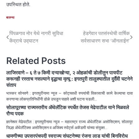
उपस्थित होते.
बातम्या
पिंपळगाव मोर येथे नागरी सुविधा
हेडगेवार पतसंस्थेची वार्षिक
केंद्राचे उद्घाटन
सर्वसाधारण सभा ‘ऑनलाईन’
Related Posts
लाजिरवाणे – ६ ते ७ किमी दऱ्याखोऱ्या, २ ओहळांची डोलीतुन पायपीट
करूनही रस्ताच नसल्याने वृद्धाचा मृत्यू : इगतपुरी तालुक्यातील दुर्दैवी घटनेने
संताप
भास्कर सोनवणे : इगतपुरीनामा न्यूज – कोट्यवधी रुपयांची विकासाची कामे केल्याचा दावा
करणाऱ्या लोकप्रतिनिधींनी डोळे उघडून पाहावे अशी घटना घडली…
सोलापूरच्या राज्यस्तरीय ॲथेलॅटिक स्पर्धेत तेजस मेढेपाटील याने मिळवले
रौप्य पदक
ज्ञानेश्वर मेढेपाटील : इगतपुरीनामा न्यूज – महाराष्ट्र राज्य ॲथेलॅटिक असोसिएशन, सोलापूर
जिल्हा ॲथेलॅटिक्स असोसिएशन व अजिंक्य स्पोर्ट्स अकॅडमी यांच्या संयुक्त…
धामणीच्या उपसरपंचपदी स्वराज्य संघटनेच्या रंजना लाड यांची बिनविरोध