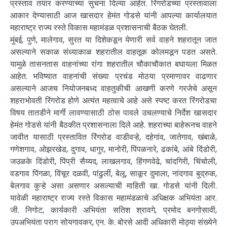
प्रस्ताव तयार करण्याच्या सुचना दिल्या आहेत. रिंगरोडच्या प्रस्तावाला
आकार देण्यासाठी आज खासदार हेमंत गोडसे यांनी आपल्या कार्यालयात
महाराष्ट्र राज्य रस्ते विकास महामंडळ प्रशासनाची बैठक घेतली.
मुंबई, पुणे, मालेगाव, सुरत या दिशेकडून येणारी सर्व वाहने शहरातून जात
असल्याने सकाळ संध्याकाळ शहरातील वाहतूक कोलमडून पडत असते.
यामुळे तासनतास वाहनांच्या रांगा शहरातील चौकाचौकात बघायला मिळत
आहेत. भविष्यात वाहनांची संख्या प्रचंड मोठया प्रमाणावर वाढणार
असल्याने आजच नियोजनबध्द वाहतुकीची आखणी करणे गरजेचे असून
शहराभोवती रिंगरोड होणे अत्यंत महत्वाचे आहे असे स्पष्ट करत रिंगरोडचा
विषय तातडीने मार्गी लावण्यासाठी ठोस पावले उचलण्याचे निर्देश खासदार
हेमंत गोडसे यांनी बैठकीत प्रशासनाला दिले आहे. शहराच्या बाहेरूनच वाहने
जावीत यासाठी प्रस्तावित रिंगरोड वाडीवऱ्हे, दहेगांव, जातेगाव, खंबाळे,
गणेशगाव, ओझरखेड, दुगाव, धागुर, मानोरी, पिंपळनारे, ढकांबे, आंबे दिंडोरी,
जउळके दिंडोरी, पिंप्री सैय्यद, लाखलगाव, हिंगणवेढे, चांदगिरी, चिंचोली,
वडगाव पिंगळा, विंचूर दळवी, पांढुर्ली, बेलू, साकूर दुमाला, नांदगाव बुद्रुक,
बेलगाव कुऱ्हे असा असणार असल्याची माहिती खा. गोडसे यांनी दिली.
यावेळी महाराष्ट्र राज्य रस्ते विकास महामंडळाचे अधिक्षक अभियंता आर.
जी. निगोट, कार्यकारी अभियंता सतिश श्रावगे, प्रमोद बनगोसावी,
उपअभियंता पराग सोयगावकर, एन. के. बोरसे आदी अधिकारी मोठ्या संख्येने