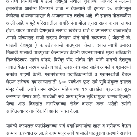
आरोग्य विभागाच्या पाडळी देशमुख येथील चुकीच्या जागेवर बांधलेल्या
इमारतीचा आरोग्य विभागाने ताबा न घेतल्याने ती इमारत २० वर्षांपासुन
केलेल्या बांधकामापासून ते आजतागायत तशीच आहे. ती इमारत मोडकळीस
आली आहे. यामुळे परिसरातील नागरिकांना मोठा त्रास सहन करावा लागत
होता. यावर पाडळी देशमुखचे सरपंच खंडेराव धांडे व उपसरपंच बाळासाहेब
आमले यांच्यासह माजी सदस्य कैलास धांडे यांनी कल्पतरू ( जेएमटी कं.
पाडळी देशमुख ) फाउंडेशनकडे पाठपुरावा केला. दवाखान्याची इमारत
मिळावी यासाठी पाठपुरावा केल्यानंतर कंपनी व्यवस्थापनाचे मुख्य अधिकारी
निळकंठेश्वर, सारंग पांडये, बिरेंद्र रॉय, संतोष मोरे यांनी पाडळी देशमुख
गावात येऊन सरपंच खंडेराव धांडे, उपसरपंच बाळासाहेब आमले व ग्रामस्थां
समवेत पाहणी केली. ग्रामपंचायत पदाधिकाऱ्यांची व ग्रामस्थांची बैठक
घेऊन लगेचच दवाखान्यासाठी ६०० स्क्वेअर फूट सर्व सुविधांयुक्त इमारत
मंजूर केली. त्याचे काम सप्टेंबर महिन्याच्या १० तारखेला प्रत्यक्षात सुरू
करण्यात येणार आहे. याचवेळी सर्व अत्याधुनिक सुविधांयुक्त रुग्णवाहिकाही
येत्या आठ दिवसांत नागरिकांच्या सेवेत दाखल करू असेही त्यांनी
सांगितल्यावर नागरिकांनी आनंद व्यक्त केला.
यावेळी कल्पतरू फाउंडेशनच्या सर्व पदाधिकाऱ्यांचा शाल व श्रीफळ देऊन
सन्मान करण्यात आला. हे काम मंजुर व्हावे यासाठी पाठपुरावा करणारे सरपंच