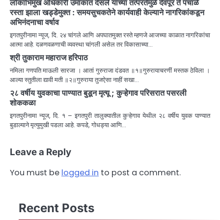
लोकाभिमुख अधिकारी उमाकांत देसले यांच्या तत्परतेमुळे देवपूर ते पंचाळे
रस्ता झाला खड्डेमुक्त : समयसुचकतेने कार्यवाही केल्याने नागरिकांकडून
अभिनंदनाचा वर्षाव
इगतपुरीनामा न्यूज, दि. २४ चांगले आणि अपघातमुक्त रस्ते म्हणजे आजच्या काळात नागरिकांचा
आत्मा आहे. दळणवळणाची व्यवस्था चांगली असेल तर विकासाच्या…
श्री तुकाराम महाराज हरिपाठ
नमिला गणपति माऊली सारजा । आतां गुरुराजा दंडवत ॥१॥गुरुरायाचरणीं मस्तक ठेविला ।
आल्या स्तुतीला द्यावी मती ॥२॥गुरुराया तुजऐसा नाहीं सखा…
२८ वर्षीय युवकाचा पाण्यात बुडून मृत्यू ; कुऱ्हेगाव परिसरात पसरली
शोककळा
इगतपुरीनामा न्यूज, दि. १ – इगतपुरी तालुक्यातील कुऱ्हेगाव येथील २८ वर्षीय युवक पाण्यात
बुडाल्याने मृत्युमुखी पडला आहे. कपडे, गोधड्या आणि…
Leave a Reply
You must be
logged in
to post a comment.
Recent Posts