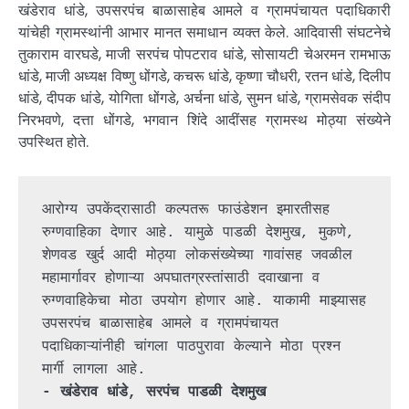
खंडेराव धांडे, उपसरपंच बाळासाहेब आमले व ग्रामपंचायत पदाधिकारी
यांचेही ग्रामस्थांनी आभार मानत समाधान व्यक्त केले. आदिवासी संघटनेचे
तुकाराम वारघडे, माजी सरपंच पोपटराव धांडे, सोसायटी चेअरमन रामभाऊ
धांडे, माजी अध्यक्ष विष्णु धोंगडे, कचरू धांडे, कृष्णा चौधरी, रतन धांडे, दिलीप
धांडे, दीपक धांडे, योगिता धोंगडे, अर्चना धांडे, सुमन धांडे, ग्रामसेवक संदीप
निरभवणे, दत्ता धोंगडे, भगवान शिंदे आदींसह ग्रामस्थ मोठ्या संख्येने
उपस्थित होते.
आरोग्य उपकेंद्रासाठी कल्पतरू फाउंडेशन इमारतीसह 
रुग्णवाहिका देणार आहे. यामुळे पाडळी देशमुख, मुकणे, 
शेणवड खुर्द आदी मोठ्या लोकसंख्येच्या गावांसह जवळील 
महामार्गावर होणाऱ्या अपघातग्रस्तांसाठी दवाखाना व 
रुग्णवाहिकेचा मोठा उपयोग होणार आहे. याकामी माझ्यासह 
उपसरपंच बाळासाहेब आमले व ग्रामपंचायत 
पदाधिकाऱ्यांनीही चांगला पाठपुरावा केल्याने मोठा प्रश्न 
मार्गी लागला आहे.
- खंडेराव धांडे, सरपंच पाडळी देशमुख