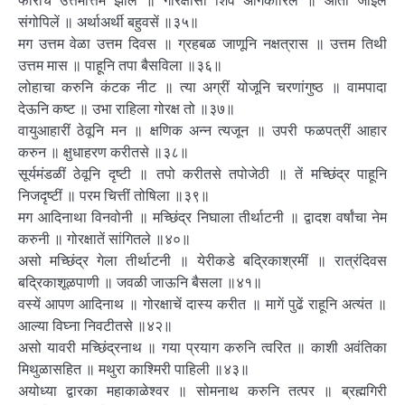
फारचि उत्तमोत्तम झालें ॥ गोरक्षासी शिवें अंगिकारिलें ॥ आतां जाईल
संगोपिलें ॥ अर्थाअर्थी बहुवसें ॥३५॥
मग उत्तम वेळा उत्तम दिवस ॥ ग्रहबळ जाणूनि नक्षत्रास ॥ उत्तम तिथी
उत्तम मास ॥ पाहूनि तपा बैसविला ॥३६॥
लोहाचा करुनि कंटक नीट ॥ त्या अग्रीं योजूनि चरणांगुष्ठ ॥ वामपादा
देऊनि कष्ट ॥ उभा राहिला गोरक्ष तो ॥३७॥
वायुआहारीं ठेवूनि मन ॥ क्षणिक अन्न त्यजून ॥ उपरी फळपत्रीं आहार
करुन ॥ क्षुधाहरण करीतसे ॥३८॥
सूर्यमंडळीं ठेवूनि दृष्टी ॥ तपो करीतसे तपोजेठी ॥ तें मच्छिंद्र पाहूनि
निजदृष्टीं ॥ परम चित्तीं तोषिला ॥३९॥
मग आदिनाथा विनवोनी ॥ मच्छिंद्र निघाला तीर्थाटनी ॥ द्वादश वर्षांचा नेम
करुनी ॥ गोरक्षातें सांगितले ॥४०॥
असो मच्छिंद्र गेला तीर्थाटनी ॥ येरीकडे बद्रिकाश्रमीं ॥ रात्रंदिवस
बद्रिकाशूळपाणी ॥ जवळी जाऊनि बैसला ॥४१॥
वस्यें आपण आदिनाथ ॥ गोरक्षाचें दास्य करीत ॥ मागें पुढें राहूनि अत्यंत ॥
आल्या विघ्ना निवटीतसे ॥४२॥
असो यावरी मच्छिंद्रनाथ ॥ गया प्रयाग करुनि त्वरित ॥ काशी अवंतिका
मिथुळासहित ॥ मथुरा काश्मिरी पाहिली ॥४३॥
अयोध्या द्वारका महाकाळेश्वर ॥ सोमनाथ करुनि तत्पर ॥ ब्रह्मगिरी