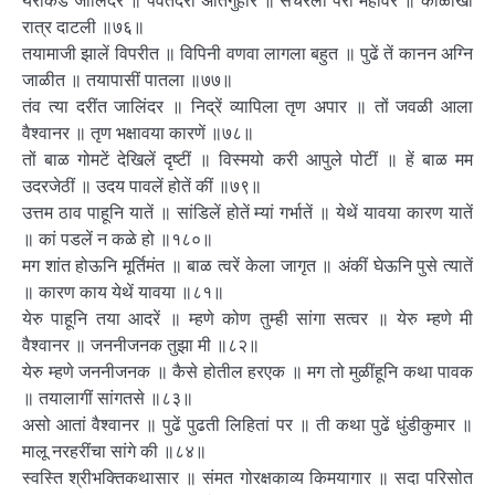
येरीकडे जालिंदर ॥ पर्वतदरीं अतिगुहार ॥ संचरला परी महीवर ॥ काळोखी
रात्र दाटली ॥७६॥
तयामाजी झालें विपरीत ॥ विपिनी वणवा लागला बहुत ॥ पुढें तें कानन अग्नि
जाळीत ॥ तयापासीं पातला ॥७७॥
तंव त्या दरींत जालिंदर ॥ निद्रें व्यापिला तृण अपार ॥ तों जवळी आला
वैश्वानर ॥ तृण भक्षावया कारणें ॥७८॥
तों बाळ गोमटें देखिलें दृष्टीं ॥ विस्मयो करी आपुले पोटीं ॥ हें बाळ मम
उदरजेठीं ॥ उदय पावलें होतें कीं ॥७९॥
उत्तम ठाव पाहूनि यातें ॥ सांडिलें होतें म्यां गर्भातें ॥ येथें यावया कारण यातें
॥ कां पडलें न कळे हो ॥१८०॥
मग शांत होऊनि मूर्तिमंत ॥ बाळ त्वरें केला जागृत ॥ अंकीं घेऊनि पुसे त्यातें
॥ कारण काय येथें यावया ॥८१॥
येरु पाहूनि तया आदरें ॥ म्हणे कोण तुम्ही सांगा सत्वर ॥ येरु म्हणे मी
वैश्वानर ॥ जननीजनक तुझा मी ॥८२॥
येरु म्हणे जननीजनक ॥ कैसे होतील हरएक ॥ मग तो मुळींहूनि कथा पावक
॥ तयालागीं सांगतसे ॥८३॥
असो आतां वैश्वानर ॥ पुढें पुढती लिहितां पर ॥ ती कथा पुढें धुंडीकुमार ॥
मालू नरहरींचा सांगे की ॥८४॥
स्वस्ति श्रीभक्तिकथासार ॥ संमत गोरक्षकाव्य किमयागार ॥ सदा परिसोत