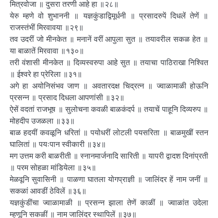
मित्रवोजा ॥ दुसरा तरणी आहे हा ॥२८॥
येरु म्हणे वो शुभाननी ॥ यज्ञकुंडाद्विमूर्धनी ॥ प्रसादरुपें दिधलें तेणें ॥
राजस्तंभीं मिरवावया ॥२९॥
तव उदरीं जो मीनकेत ॥ मनानें वरीं आपुला सुत ॥ तयावरील सकळ हेत ॥
या बाळातें मिरवावा ॥१३०॥
तरी वंशासी मीनकेत ॥ दिव्यस्वरुपा आहे सुत ॥ तयाचा पाठिराखा निश्वित
॥ ईश्वरे हा प्रेरिला ॥३१॥
अगे हा अयोनिसंभव जाण ॥ अवतारदक्ष चिद्रत्न ॥ ज्वाळामाळी होऊनि
प्रसन्न ॥ प्रसाद दिधला आपणांसी ॥३२॥
ऐसें वदतां राजभूष ॥ सुलोचना कवळी बाळकंदर्प ॥ तयाचें पाहूनि दिव्यरुप ॥
मोहदीप उजळला ॥३३॥
बाळ हदयीं कवळूनि धरितां ॥ पयोधरीं लोटली पयसरिता ॥ बाळमुखीं स्तन
घालितां ॥ पयःपान स्वीकारी ॥३४॥
मग उत्तम करी बाळरीती ॥ स्नानमार्जनादि सारिती ॥ यापरी द्वादश दिनांप्रती
॥ परम सोहळा मांडियेला ॥३५॥
मेळवूनि सुवासिनी ॥ पाळणा घातला योगप्राज्ञी ॥ जालिंदर हें नाम जनीं ॥
सकळां आवडीं ठेविलें ॥३६॥
यज्ञकुंडींचा ज्वाळामाळी ॥ प्रसन्न झाला तेणें काळीं ॥ ज्वाळांत उदेला
म्हणूनि सकळीं ॥ नाम जालिंदर स्थापिलें ॥३७॥