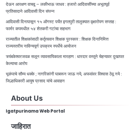
देऊन आरक्षण वाचवू – लकीभाऊ जाधव : हजारो आदिवासींच्या अभूतपूर्व
प्रतिसादाने आदिवासी दिन संपन्न
आदिवासी दिनापासून १५ ऑगस्ट पर्यंत इगतपुरी तालुक्यात वृक्षारोपण सप्ताह :
फार्मर कपमधील ५४ शेतकरी गटांचा सहभाग
राज्यातील शिक्षकांसाठी कर्तृत्ववान शिक्षक पुरस्कार : शिक्षक दिनानिमित्त
राज्यस्तरीय नाविन्यपूर्ण उपक्रम स्पर्धेचे आयोजन
त्र्यंबकेश्वरजवळ सलून व्यावसायिकाला मारहाण : धारदार वस्तूने चेहऱ्यावर दुखापत
केल्याचा आरोप
भूकंपाचे सौम्य धक्के ; नागरिकांनी घाबरून जाऊ नये, अफवांवर विश्वास ठेवू नये :
जिल्हाधिकारी आयुष प्रसाद यांचे आवाहन
About Us
Igatpurinama Web Portal
जाहिरात