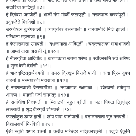
हे कामांतका दक्षतेजा ॥ भोळवट वरां देसी दानवां ॥ कैलासपते महादेवा ॥
सदाशिवा आदिमूर्ते ॥७॥
हे दिगंबरा जगजेटीं ॥ भाळीं गंगा मौळीं जटाजूटी ॥ नरकपाळ करसंपुटीं ॥
इंदुकळेतें मिरविशी ॥८॥
उरगवेष्टन कुरंगसाली ॥ व्याघ्रांबर वसनपाली ॥ गजचार्मादि मिति झाली ॥
परिधाना महाराजा ॥९॥
हे कैलासवासा उमापती ॥ दक्षजामाता आदिमूर्ती ॥ चक्रचालका मायाभगवती
॥ आम्हां दासां अससी तूं ॥१०॥
हे नीलग्रीवा आदिपीठ ॥ करुणकारा उत्तमा श्रेष्ठ ॥ स्वीकारुनि सर्व अरिष्ट
॥ सुख देसी देवांसी ॥११॥
हे भाळदृष्टित्रार्थनयनी ॥ डमरु त्रिशूळ विराजे पाणीं ॥ सदा प्रिय वृषभ
वाहनीं ॥ भस्मधारणी महाराजा ॥१२॥
हे स्मशानवासी वैराष्यशीळा ॥ नगजामात रक्षमाळा ॥ श्वेतवर्णा तमोगुणा
आगळा ॥ वाहसी गळां राममंत्र ॥१३॥
हे सर्वाधीश विश्वपती ॥ भिक्षाटणी बहुत प्रीती ॥ जटा पिंगटा त्रिपुंड्र
लल्लाटीं ॥ शुद्ध वीरगुंठी शोभतसे ॥१४॥
फरशांकुश डमरु हातीं ॥ लोप पापा पातोपातीं ॥ षडाननताता सुत गणपती ॥
विद्यालक्षणीं मिरविसी ॥१५॥
ऐसी स्तुति अपार वचनीं ॥ करीत मच्छिंद्र बद्रिकाश्रमीं ॥ स्तुति ऐकूनि