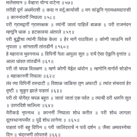
मातेसमान ॥ वेव्हारा योग्य वाटेना ॥५७॥
तरीही पूर्ण अधर्मराशी ॥ कदा न वर्तू कार्यासी ॥ मग सांडूनि ग्रामधामदारासी
॥ काननांतरीं निघाला ॥५८॥
परी ग्रामद्वारीं ग्रामरक्षक ॥ त्यांनीं जातां पाहिलें बाळक ॥ परी राजनंदन
म्हणूनि धाक ॥ हटकावया अंतरले ॥५९॥
परी बुद्धीचा त्यांनी विवेक केला ॥ हेर मागें पाठविला ॥ कोणी जाऊनि त्वरें
नृपाला ॥ सांगताती तांतडीनें ॥१६०॥
हे महाराज भुवननाथ ॥ विपिनीं गेला आपुला सुत ॥ रायें ऐसा ऐकूनि वृत्तांत ॥
आला धांवत तांतडीने ॥६१॥
परी तो चपळ विलक्षण ॥ म्हणे कोणी येईल धांवोन ॥ म्हणोनि मार्गातें सोडोन
॥ महाकाननीं रिघाला ॥६२॥
तंव त्या विपिनीं तरुदाटी ॥ विशाळ जाळिया तृण अफाटी ॥ त्यांत संचरतां हेर
दृष्टी ॥ चुकुर झाले पाहतां ॥६३॥
परी तो योगेंद्र चपळ बहुत ॥ जातां जातां एक पर्वत ॥ त्याची दरी धरुनि सुत
॥ उत्तरदिशे चालिला ॥६४॥
येरीकडे नृपनाथ ॥ काननीं निघाला शोध करीत ॥ परी शोध लागला
दूतस्थानापर्यंत ॥ पुढें शोध लागेना ॥ ॥६५॥
पाहतां परी बहु विपिन ॥ परी जालिंदराचें न पावें दर्शन ॥ जैसा अमावस्येचा
दिन ॥ चंद्रभणी लोपतसे ॥६६॥