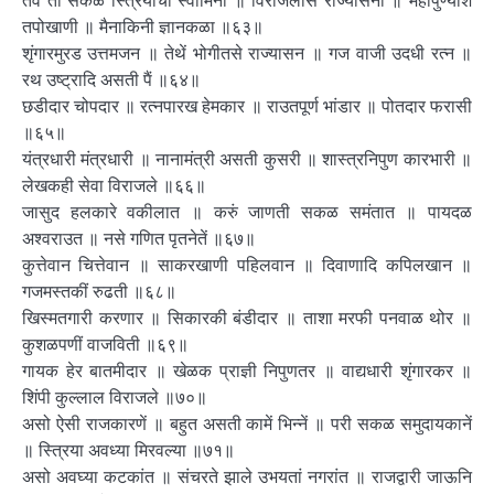
तंव ती सकळ स्त्रियांची स्वामिनी ॥ विराजलीसे राज्यासनीं ॥ महापुण्यांशें
तपोखाणी ॥ मैनाकिनी ज्ञानकळा ॥६३॥
शृंगारमुरड उत्तमजन ॥ तेथें भोगीतसे राज्यासन ॥ गज वाजी उदधी रत्न ॥
रथ उष्ट्रादि असती पैं ॥६४॥
छडीदार चोपदार ॥ रत्नपारख हेमकार ॥ राउतपूर्ण भांडार ॥ पोतदार फरासी
॥६५॥
यंत्रधारी मंत्रधारी ॥ नानामंत्री असती कुसरी ॥ शास्त्रनिपुण कारभारी ॥
लेखकही सेवा विराजले ॥६६॥
जासुद हलकारे वकीलात ॥ करुं जाणती सकळ समंतात ॥ पायदळ
अश्वराउत ॥ नसे गणित पृतनेतें ॥६७॥
कुत्तेवान चित्तेवान ॥ साकरखाणी पहिलवान ॥ दिवाणादि कपिलखान ॥
गजमस्तकीं रुढती ॥६८॥
खिस्मतगारी करणार ॥ सिकारकी बंडीदार ॥ ताशा मरफी पनवाळ थोर ॥
कुशळपणीं वाजविती ॥६९॥
गायक हेर बातमीदार ॥ खेळक प्राज्ञी निपुणतर ॥ वाद्यधारी शृंगारकर ॥
शिंपी कुल्लाल विराजले ॥७०॥
असो ऐसी राजकारणें ॥ बहुत असती कामें भिन्नें ॥ परी सकळ समुदायकानें
॥ स्त्रिया अवध्या मिरवल्या ॥७१॥
असो अवघ्या कटकांत ॥ संचरते झाले उभयतां नगरांत ॥ राजद्वारी जाऊनि