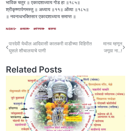
भाविक चतुर ॥ एकादशाध्याय गोड हा ॥१८५॥
श्रीकृष्णार्पणमस्तु ॥ अध्याय ॥११॥ ओंव्या ॥१८५॥
॥ नवनाथभक्तिसार एकादशाध्याय समाप्त ॥
NEWS
अध्यात्म
अभंगनामा
बातम्या
पारदेवी येथील आदिवासी कातकरी वाडीच्या विहिरीत
मानव म्हणून
घुसले शौचालयाचे पाणी
जगूया ना…!
Related Posts