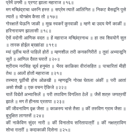
प्रेमें उगमी ॥ प्रगट झाला महाराज ॥१६॥
मग मच्छिंद्राचा धरुनि हस्त ॥ सप्रेम त्यातें आलिंगित ॥ निकट बैसवूनि पुसे
त्यातें ॥ योगक्षेम कैसा तो ॥१७॥
गोरक्षातें घेऊनि जाळी ॥ मुख स्वकरें कुरवाळी ॥ म्हणे बा उदय येणें काळीं ॥
हरिनारायण झालासी ॥१८॥
ऐसें वदोनी आणिक वदत ॥ हें महाराज मच्छिंद्रनाथ ॥ हा तव शिवयोगें सुत
॥ तारक होईल ब्रह्मांडा ॥१९॥
म्यां पूर्वीच यातें पाहिलें होतें ॥ म्हणशील तरी कनकगिरीतें ॥ तुवां अभ्यासूनि
सुतें ॥ आणिल दैवत घरातें ॥२०॥
श्रीराम नरसिंह सूर्य हनुमंत ॥ भैरव काळिका वीरांसहित ॥ पाचारितां मीही
तेथ ॥ आलों होतों महाराजा ॥२१॥
तस्मात् पूर्वीची होय ओळखी ॥ म्हणवूनि गोरक्ष घेतला अंकीं ॥ परी आतां
असो शेखी ॥ एक वचन ऐकिजे ॥२२॥
यातें विद्येतें अभ्यासिलें ॥ परी तपाविण विगलित ठेलें ॥ जैसें शत्रु जगत्रयीं
झाले ॥ मग तें हीनत्व प्रतापा ॥२३॥
कीं जीवनाविण वृक्ष जैसा ॥ काळरुप भासे तैसा ॥ कीं तरुविण ग्राम जैसा ॥
बुभुक्षित लागतसें ॥२४॥
कीं नाकेंविण सुंदर नारी ॥ कीं विनातोय सरितापात्रीं ॥ कीं नक्षत्राविण
शोभा रात्रीं ॥ कदाकाळी दिसेना ॥२५॥