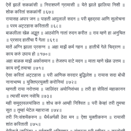
ऐसें झालें सकळांसी ॥ निराशपणें ग्रामासी ॥ येते झाले झालिया निशी ॥
शोक करितां सकळांनीं ॥६७॥
रायासह अपार जन ॥ पाहती आपुलालें सदन ॥ परी बृहद्रवा आणि सुलोचना
॥ परम अट्टहास करिताती ॥६८॥
बाळलीला खेळ अद्भुत ॥ आठवोनि गातां रुदन करीत ॥ राव म्हणे हा अनुचित
॥ प्रसाद हातींचा पैं गेला ॥६९॥
मातें अग्नि झाला प्रसन्न ॥ अहा माझें कर्म गहन ॥ हातीचें गेले चिद्रत्न ॥
काय करुं उपाय हो ॥१७०॥
अहा बाळक माझें अर्कासमान ॥ तेजरुप वाटे मदन ॥ माता म्हणे खेळ उत्तम ॥
काय वर्णूं तयाचा ॥७१॥
ऐसा करितां अट्टहास ॥ परी आणिक सरदार बुद्धिलेश ॥ रायास सदा बोधी
नानाभाष्य ॥ युक्तिप्रयुक्ती करोनियां ॥७२॥
म्हणती राया नरोत्तमा ॥ जालिंदर अयोनिसंभव ॥ तरी हा सेवितां महाकानन
॥ त्यासीं मरण नसेचि ॥७३॥
मही समुद्रवलयांकित ॥ शोध करुं आम्ही निश्वित ॥ परी केव्हां तरी तुमचा
सुत ॥ तुम्हां भेटेल महाराजा ॥७४॥
तरी निःसंशयेंकरुन ॥ धैर्यअर्गळी ठेवा मन ॥ ऐशा युक्तीकरुन ॥ रायासी
शांत करिताती ॥७५॥