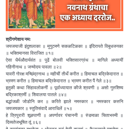
श्रीगणेशाय नमः
जयजयाजी इंदुशलाका ॥ मुगुटमणे सकळटिळका ॥ इंदिरापते विबुधजनका
॥ भक्तिमानसा विराजित ॥१॥
ऐसा धैर्यऔदार्यवंत ॥ पुढें बोलवी भक्तिसारग्रंथ ॥ मागिले अध्यायीं
गहिनीनाथ ॥ जन्मोदय पावला ॥२॥
यावरी गोरक्ष मच्छिंद्रनाथ ॥ महीचीं तीर्थे करीत ॥ हिमाचल बद्रिकेदारात ॥
भ्रमण करीत ॥ हिमाचल बद्रिकेदारात ॥ भ्रमण करीत पैं गेले ॥३॥
इतुकी कथा सिंहावलोकनीं ॥ पूर्वाध्यायात कीजे श्रवणी ॥ असो गुरुशिष्य
बद्रिकाश्रमीं ॥ शिवालया पातले ॥४॥
बद्धांजळी जोडोनि कर ॥ करिते झाले नमस्कार ॥ नमस्कार करुनि
जयजयकार ॥ स्तुतिसंवादें आराधिलें ॥५॥
हे त्रिपुरारी शूळपाणी ॥ अपर्णावर पंचाननी ॥ रुंडमाळा चिताभस्मी ॥
दिव्यतेजभूषित तूं ॥६॥