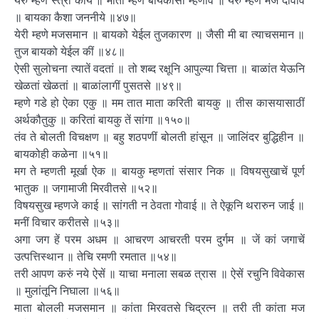
येरु म्हणे स्त्री काये ॥ माता म्हणे बायकोसी म्हणावें ॥ येरु म्हणे मज दावावें
॥ बायका कैशा जननीये ॥४७॥
येरी म्हणे मजसमान ॥ बायको येईल तुजकारण ॥ जैसी मी बा त्याचसमान ॥
तुज बायको येईल कीं ॥४८॥
ऐसी सुलोचना त्यातें वदतां ॥ तो शब्द रक्षूनि आपुल्या चित्ता ॥ बाळांत येऊनि
खेळतां खेळतां ॥ बाळांलागीं पुसतसे ॥४९॥
म्हणे गडे हो ऐका एकु ॥ मम तात माता करिती बायकु ॥ तीस कासयासाठीं
अर्थकौतुकु ॥ करितां बायकु तें सांगा ॥१५०॥
तंव ते बोलती विचक्षण ॥ बहु शठपणीं बोलती हांसून ॥ जालिंदर बुद्धिहीन ॥
बायकोही कळेना ॥५१॥
मग ते म्हणती मूर्खा ऐक ॥ बायकु म्हणतां संसार निक ॥ विषयसुखाचें पूर्ण
भातुक ॥ जगामाजी मिरवीतसे ॥५२॥
विषयसुख म्हणजे काई ॥ सांगती न ठेवता गोवाई ॥ ते ऐकूनि थरारुन जाई ॥
मनीं विचार करीतसे ॥५३॥
अगा जग हें परम अधम ॥ आचरण आचरती परम दुर्गम ॥ जें कां जगाचें
उत्पत्तिस्थान ॥ तेचि रमणी रमतात ॥५४॥
तरी आपण करुं नये ऐसें ॥ याचा मनाला सबळ त्रास ॥ ऐसें रचुनि विवेकास
॥ मुलांतूनि निघाला ॥५६॥
माता बोलली मजसमान ॥ कांता मिरवतसे चिद्रत्न ॥ तरी ती कांता मज