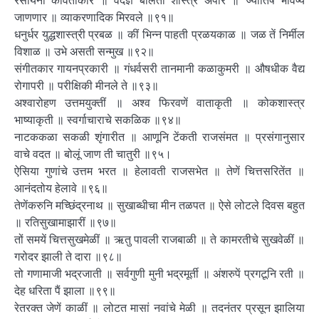
रसायनीं कविताकार ॥ वेदज्ञ बोलती शास्त्र अपार ॥ ज्योतिष भविष्य
जाणणार ॥ व्याकरणादिक मिरवले ॥९१॥
धनुर्धर युद्धशास्त्री प्रबळ ॥ कीं भिन्न पाहती प्रळयकाळ ॥ जळ तें निर्मील
विशाळ ॥ उभे असती सन्मुख ॥९२॥
संगीतकार गायनप्रकारी ॥ गंधर्वसरी तानमानी कळाकुमरी ॥ औषधीक वैद्य
रोगापरी ॥ परीक्षिकी मीनले ते ॥९३॥
अश्वारोहण उत्तमयुक्तीं ॥ अश्व फिरवणें वाताकृती ॥ कोकशास्त्र
भाष्याकृती ॥ स्वर्गाचाराचे सकळिक ॥९४॥
नाटककळा सकळी शृंगारीत ॥ आणूनि टेंकती राजसंमत ॥ प्रसंगानुसार
वाचे वदत ॥ बोलूं जाण ती चातुरी ॥९५।
ऐसिया गुणांचे उत्तम भरत ॥ हेलावती राजसभेत ॥ तेणें चित्तसरितेंत ॥
आनंदतोय हेलावे ॥९६॥
तेणेंकरुनि मच्छिंद्रनाथ ॥ सुखाब्धीचा मीन तळपत ॥ ऐसे लोटले दिवस बहुत
॥ रतिसुखामाझारीं ॥९७॥
तों समयें चित्तसुखमेळीं ॥ ऋतु पावली राजबाळी ॥ ते कामरतीचे सुखवेळीं ॥
गरोदर झाली ते दारा ॥९८॥
तो गणामाजी भद्रजाती ॥ सर्वगुणी मुनी भद्रमूर्ती ॥ अंशरुपें प्रगटूनि रती ॥
देह धरिता पैं झाला ॥९९॥
रेतरक्त जेणें काळीं ॥ लोटत मासां नवांचे मेळी ॥ तदनंतर प्रसून झालिया