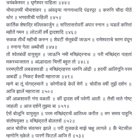
त्र्यंबकेश्वर ॥ घृणेश्वर पाहिला ॥४४॥
भीमाउगमीं भीमाशंकर ॥ आंवढ्या नागनाथादि पंढरपूर ॥ करुनि चौदा पीठें
थोर ॥ भगवतीची पाहिली ॥४५॥
कार्तिक शेषाद्रि मल्लिकार्जुन ॥ सरितासरोवरीं अपार स्नान ॥ घडलें करितां
महीतें गमन ॥ लोटलीं वर्षे द्वादशादि ॥४६॥
सकळ तीर्थे महीची करुन ॥ शेवटीं सेतुबंधीं जाऊन ॥ रामेश्वराचे चरण वंदून
॥ स्नाना गेला अब्धीसी ॥४७॥
तों श्वेतबंधीं वायुसुत ॥ जाऊनि नमी मच्छिंद्रनाथ ॥ परी मच्छिंद्रा पाहतां
मकरध्वजतात ॥ आल्हादला चित्तीं बहुत तो ॥४८॥
परमप्रीतीं लबडसवडी ॥ मच्छिंद्रहस्त धरुनि ओढी ॥ हदयीं आलिंगूनि परम
आबडीं ॥ निकट बैसवी महाराजा ॥४९॥
म्हणे बा तूं योगद्रुमानें ॥ कोणीकडे केलें येणें ॥ चोवीस वर्षी तुझें दर्शन ॥
आजि झालें महाराजा ॥५०॥
कीं आळशावरी गंगा वळली ॥ कीं द्वादश वर्षे पर्वणी आली ॥ तैसी माते गोष्ट
जाहली ॥ आज दर्शनें तुझ्या बा ॥५१॥
ऐसें बोलूनि वायुसुत ॥ परम मच्छिंद्राचें आतिथ्य करीत ॥ मग समय पाहूनि
संतोषयुक्त ॥ मच्छिंद्रातें बोलतसें ॥५२॥
आज चोवीस संवत्सर झाले ॥ परी तुजकडे माझे चक्षु लागले ॥ कैं भेटसील
म्हणोनि भुकेले ॥ पारणें फिटलें आजि तें ॥५३॥