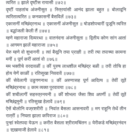
त्वरित ॥ झाले दृष्टीस रायासी ॥७२॥
दृष्टीं पाहतांच अंजनीसुत ॥ स्त्रियांसी आनंद झाला बहुत ॥ बोलावूनि
त्वरितात्वरित ॥ कनकासनीं बैसविलें ॥७३॥
एकासनीं मच्छिंद्रनाथ ॥ एकासनीं अंजनीसुत ॥ षोडशोपचारीं पूजूनि त्वरित
॥ बद्धांजली केली तैं ॥७४॥
म्हणे महाराजा दिव्यरथा ॥ वातनंदना अंजनीसुता ॥ द्वितीय कोण सांग आतां
॥ आगमन झालें महाराजा ॥७५॥
येरु म्हणे वो शुभाननी ॥ त्वां बैसूनि तया प्राज्ञी ॥ तरी त्या तपाच्या कामना
मनीं ॥ पूर्ण करीं आतां वो ॥७६॥
मम भक्तीचे वरदावळीं ॥ कीं पुरुष लाधशील मच्छिंद्र बळी ॥ तरी तोचि हा
होय येणें काळीं ॥ रतिसुखा निववावें ॥७७॥
कीं सेवेलागी उडुगणनाथ ॥ कीं अरुणासह पूर्ण आदित्य ॥ तेवीं तूतें
मच्छिंद्रनाथ ॥ काम व्यक्त पुरवावया ॥७८॥
कीं शचीलागीं सहस्त्रनयनी ॥ कीं शोभला जैसा शिव अपर्णी ॥ तेवीं तूतें
मच्छिंद्र्मुनी ॥ रतिसुखा हेलावें ॥७९॥
ऐसें बोलोनि वज्रशरीरी ॥ निवांत बैसला आसनावरी ॥ मग राहूनि तेथें तीन
रात्रीं ॥ निघता झाला कपिराज ॥८०॥
पुन्हां श्वेतपदा येऊन ॥ करीत बैसला श्रीरामचिंतन ॥ येरीकडे मच्छिंद्रनंदन
॥ सुखामाजी हेलावे ॥८१॥