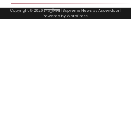
Copyright © 2026
इगतपुरीनामा
| Supreme News by
Ascendoor
|
Powered by
WordPress
.