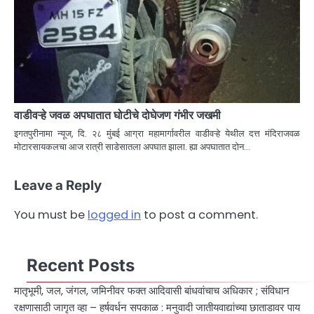
वाडीवऱ्हे जवळ अपघातात घोटीचे दोघेजण गंभीर जखमी
इगतपुरीनामा न्यूज, दि. २८ मुंबई आग्रा महामार्गावरील वाडीवऱ्हे येथील दत्त मंदिराजवळ
मोटारसायकलचा आज रात्री साडेसातला अपघात झाला. ह्या अपघातात दोन…
Leave a Reply
You must be
logged in
to post a comment.
Recent Posts
मातृभूमी, जल, जंगल, जमिनीवर फक्त आदिवासी बांधवांचाच अधिकार ; संविधान
रक्षणासाठी जागृत व्हा – हर्षवर्धन सपकाळ : मनुवादी जातीयवाद्यांच्या छाताडावर पाय