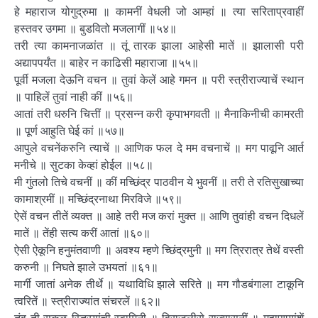
हे महाराज योगुद्रुमा ॥ कामनीं वेधली जो आम्हां ॥ त्या सरिताप्रवाहीं
हस्तवर उगमा ॥ बुडवितो मजलागीं ॥५४॥
तरी त्या कामनाजळांत ॥ तूं तारक झाला आहेसी मातें ॥ झालासी परी
अद्यापपर्यंत ॥ बाहेर न काढिसी महाराजा ॥५५॥
पूर्वी मजला देऊनि वचन ॥ तुवां केलें आहे गमन ॥ परी स्त्रीराज्याचें स्थान
॥ पाहिलें तुवां नाही कीं ॥५६॥
आतां तरी धरुनि चित्तीं ॥ प्रसन्न करी कृपाभगवती ॥ मैनाकिनीची कामरती
॥ पूर्ण आहुति घेई कां ॥५७॥
आपुले वचनेंकरुनि त्याचें ॥ आणिक फल दे मम वचनाचें ॥ मग पावूनि आर्त
मनीचे ॥ सुटका केव्हां होईल ॥५८॥
मी गुंतलो तिचे वचनीं ॥ कीं मच्छिंद्र पाठवीन ये भुवनीं ॥ तरी ते रतिसुखाच्या
कामाश्रमीं ॥ मच्छिंद्रनाथा मिरविजे ॥५९॥
ऐसें वचन तीतें व्यक्त ॥ आहे तरी मज करां मुक्त ॥ आणि तुवांही वचन दिधलें
मातें ॥ तेंही सत्य करीं आतां ॥६०॥
ऐसी ऐकूनि हनुमंतवाणी ॥ अवश्य म्हणे च्छिंद्रमुनी ॥ मग त्रिरात्र तेथें वस्ती
करुनी ॥ निघते झाले उभयतां ॥६१॥
मार्गी जातां अनेक तीर्थे ॥ यथाविधि झाले सरिते ॥ मग गौडबंगाला टाकूनि
त्वरितें ॥ स्त्रीराज्यांत संचरलें ॥६२॥