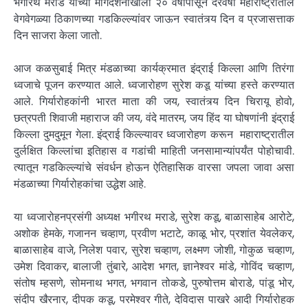
भगीरथ मराडे यांच्या मार्गदर्शनाखाली २० वर्षांपासून दरवर्षी महाराष्ट्रातील
वेगवेगळ्या ठिकाणच्या गडकिल्ल्यांवर जाऊन स्वातंत्र्य दिन व प्रजासत्ताक
दिन साजरा केला जातो.
आज कळसुबाई मित्र मंडळाच्या कार्यक्रमात इंद्राई किल्ला आणि तिरंगा
ध्वजाचे पूजन करण्यात आले. ध्वजारोहण सुरेश कडू यांच्या हस्ते करण्यात
आले. गिर्यारोहकांनी भारत माता की जय, स्वातंत्र्य दिन चिरायू होवो,
छत्रपती शिवाजी महाराज की जय, वंदे मातरम, जय हिंद या घोषणांनी इंद्राई
किल्ला दुमदुमून गेला. इंद्राई किल्ल्यावर ध्वजारोहण करून महाराष्ट्रातील
दुर्लक्षित किल्लांचा इतिहास व गडांची माहिती जनसामान्यांपर्यंत पोहोचावी.
त्यातून गडकिल्ल्यांचे संवर्धन होऊन ऐतिहासिक वारसा जपला जावा असा
मंडळाच्या गिर्यारोहकांचा उद्धेश आहे.
या ध्वजारोहनप्रसंगी अध्यक्ष भगीरथ मराडे, सुरेश कडू, बाळासाहेब आरोटे,
अशोक हेमके, गजानन चव्हाण, प्रवीण भटाटे, काळू भोर, प्रशांत येवलेकर,
बाळासाहेब वाजे, निलेश पवार, सुरेश चव्हाण, लक्ष्मण जोशी, गोकुळ चव्हाण,
उमेश दिवाकर, बालाजी तुंबारे, आदेश भगत, ज्ञानेश्वर मांडे, गोविंद चव्हाण,
संतोष म्हसणे, सोमनाथ भगत, भगवान तोकडे, पुरुषोत्तम बोराडे, पांडू भोर,
संदीप खैरनार, दीपक कडू, परमेश्वर गीते, देविदास पाखरे आदी गिर्यारोहक