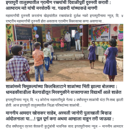
इगतपुरी तालुक्यातील ग्रामीण रस्त्यांची दिवाळीपूर्वी दुरुस्ती करावी :
आत्माराम मते यांची मनसेतर्फे ना. गडकरी यांच्याकडे मागणी
महामार्गांची दुरुस्ती करतांना खेड्यांतील रस्त्यांकडे दुर्लक्ष नको इगतपुरीनामा न्यूज, दि. ४
राष्ट्रीय महामार्गांची दुरुस्ती होत असताना ग्रामीण विकासाचा कणा असणाऱ्या…
शाळांमध्ये चिमुकल्यांच्या किलबिलाटाने शाळांच्या भिंती झाल्या बोलक्या :
धामडकीवाडीला बैलगाडीतून मिरवणुकीने वाजतगाजत विद्यार्थी आले शाळेत
इगतपुरीनामा न्यूज, दि. १३ कोरोना महामारीमुळे गेल्या २ वर्षांपासून शाळांची घंटा निःशब्द झाली
होती. आज इगतपुरी तालुक्यातील जिल्हा परिषदांच्या शाळांची…
माननीय आमदार खोसकर साहेब, अस्वली जानोरी पुलाखाली बिऱ्हाड
आंदोलनाला या…! पूल पूर्ण करा अथवा आम्हाला वाहून तरी जाऊद्या :
दीड वर्षांपासून त्रस्त शेतकरी कुटुंबांची भावनिक साद इगतपुरीनामा न्यूज – माननीय आमदार