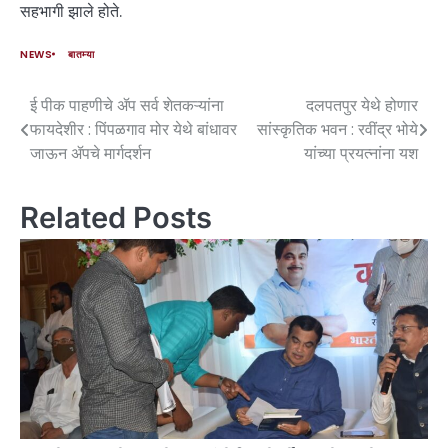
सहभागी झाले होते.
NEWS
बातम्या
ई पीक पाहणीचे ॲप सर्व शेतकऱ्यांना
दलपतपुर येथे होणार
फायदेशीर : पिंपळगाव मोर येथे बांधावर
सांस्कृतिक भवन : रवींद्र भोये
जाऊन ॲपचे मार्गदर्शन
यांच्या प्रयत्नांना यश
Related Posts