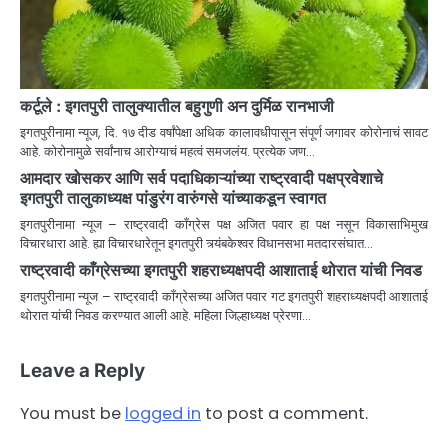
कर्टूले : इगतपुरी तालुक्यातील बहुगुणी अन दुर्मिळ रानभाजी
इगतपुरीनामा न्यूज, दि. १७ दीड वर्षांपेक्षा अधिक कालावधीपासून संपूर्ण जगावर कोरोनाचं सावट
आहे. कोरोनामुळे सर्वांनाच आरोग्याचं महत्वं समजलंय. प्रत्येक जण…
आमदार खोसकर आणि सर्व पदाधिकाऱ्यांच्या राष्ट्रवादी पक्षप्रवेशाचे
इगतपुरी तालुकाध्यक्ष पांडुरंग वारुंगसे यांच्याकडून स्वागत
इगतपुरीनामा न्यूज – राष्ट्रवादी काँग्रेस पक्ष अजित पवार हा पक्ष नसून विकासाभिमुख
विचारधारा आहे. ह्या विचारधारेतून इगतपुरी त्र्यंबकेश्वर विधानसभा मतदारसंघात…
राष्ट्रवादी काँग्रेसच्या इगतपुरी शहराध्यक्षपदी आशाताई थोरात यांची निवड
इगतपुरीनामा न्यूज – राष्ट्रवादी काँग्रेसच्या अजित पवार गट इगतपुरी शहराध्यक्षपदी आशाताई
थोरात यांची निवड करण्यात आली आहे. महिला जिल्हाध्यक्ष प्रेरणा…
Leave a Reply
You must be
logged in
to post a comment.