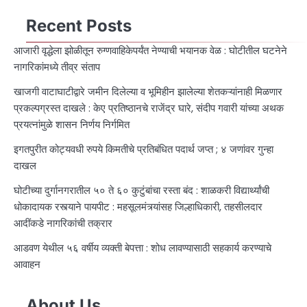
Recent Posts
आजारी वृद्धेला झोळीतून रुग्णवाहिकेपर्यंत नेण्याची भयानक वेळ : घोटीतील घटनेने
नागरिकांमध्ये तीव्र संताप
खाजगी वाटाघाटीद्वारे जमीन दिलेल्या व भूमिहीन झालेल्या शेतकऱ्यांनाही मिळणार
प्रकल्पग्रस्त दाखले : केए प्रतिष्ठानचे राजेंद्र घारे, संदीप गवारी यांच्या अथक
प्रयत्नांमुळे शासन निर्णय निर्गमित
इगतपुरीत कोट्यवधी रुपये किमतीचे प्रतिबंधित पदार्थ जप्त ; ४ जणांवर गुन्हा
दाखल
घोटीच्या दुर्गानगरातील ५० ते ६० कुटुंबांचा रस्ता बंद : शाळकरी विद्यार्थ्यांची
धोकादायक रस्त्याने पायपीट : महसूलमंत्र्यांसह जिल्हाधिकारी, तहसीलदार
आदींकडे नागरिकांची तक्रार
आडवण येथील ५६ वर्षीय व्यक्ती बेपत्ता : शोध लावण्यासाठी सहकार्य करण्याचे
आवाहन
About Us