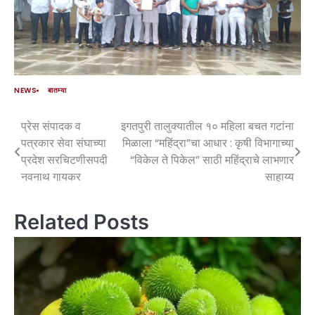
NEWS
बातम्या
प्रेस संपादक व
इगतपुरी तालुक्यातील १० महिला बचत गटांना
पत्रकार सेवा संघाच्या
मिळाला “महिंद्रा”चा आधार : कृषी विभागाच्या
प्रदेश सरचिटणीसपदी
“विकेल ते पिकेल” साठी महिंद्राचे लाभणार
नवनाथ गायकर
साहाय्य
Related Posts