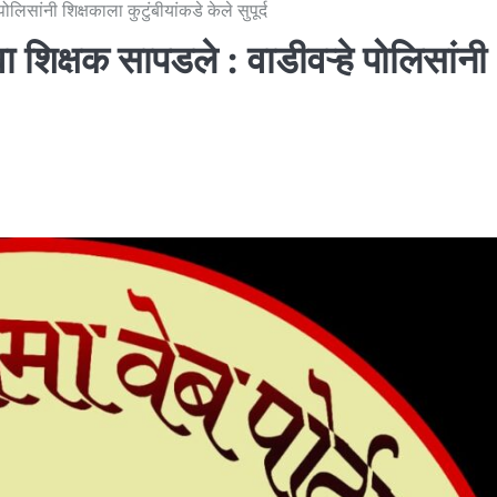
ोलिसांनी शिक्षकाला कुटुंबीयांकडे केले सुपूर्द
वा शिक्षक सापडले : वाडीवऱ्हे पोलिसांनी