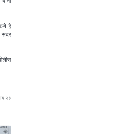
 यांनी
णे हे
तर सदर
 पोलीस
याय २