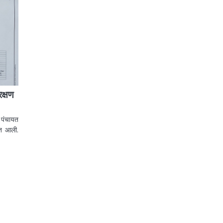
क्षण
 पंचायत
ात आली.