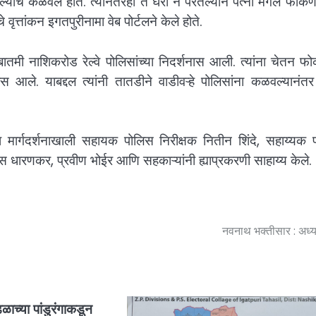
चे कळवले होते. त्यानंतरही ते घरी न परतल्याने पत्नी मंगल फोकणे
वृत्तांकन इगतपुरीनामा वेब पोर्टलने केले होते.
ी नाशिकरोड रेल्वे पोलिसांच्या निदर्शनास आली. त्यांना चेतन फोक
ास आले. याबद्दल त्यांनी तातडीने वाडीवऱ्हे पोलिसांना कळवल्यानं
्या मार्गदर्शनाखाली सहायक पोलिस निरीक्षक नितीन शिंदे, सहाय्यक
स धारणकर, प्रवीण भोईर आणि सहकाऱ्यांनी ह्याप्रकरणी साहाय्य केले.
नवनाथ भक्तीसार : अध्
ळाच्या पांडुरंगाकडून