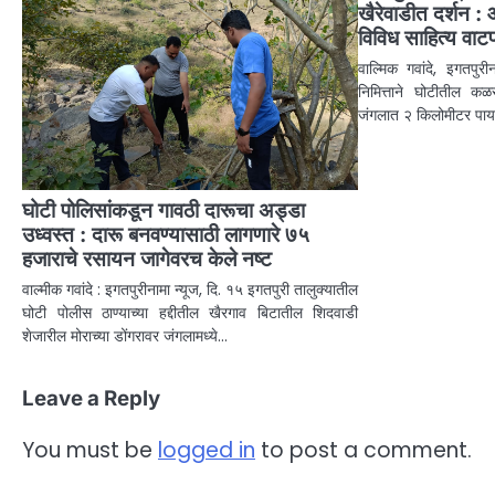
खैरेवाडीत दर्शन :
विविध साहित्य वाट
वाल्मिक गवांदे, इगतपु
निमित्ताने घोटीतील कळसु
जंगलात २ किलोमीटर पायपी
घोटी पोलिसांकडून गावठी दारूचा अड्डा
उध्वस्त : दारू बनवण्यासाठी लागणारे ७५
हजाराचे रसायन जागेवरच केले नष्ट
वाल्मीक गवांदे : इगतपुरीनामा न्यूज, दि. १५ इगतपुरी तालुक्यातील
घोटी पोलीस ठाण्याच्या हद्दीतील खैरगाव बिटातील शिदवाडी
शेजारील मोराच्या डोंगरावर जंगलामध्ये…
Leave a Reply
You must be
logged in
to post a comment.