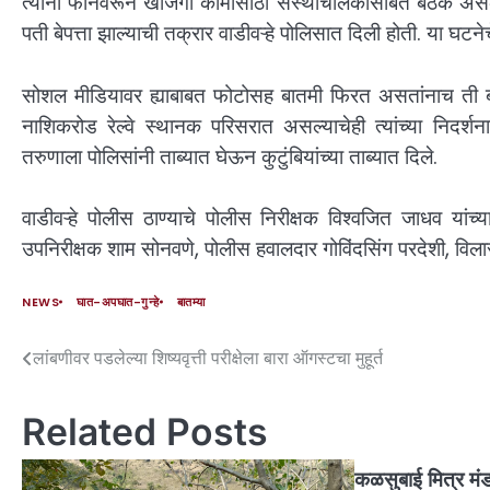
त्यांनी फोनवरून खाजगी कामासाठी संस्थाचालकांसोबत बैठक असल्या
पती बेपत्ता झाल्याची तक्रार वाडीवऱ्हे पोलिसात दिली होती. या घटनेचे 
सोशल मीडियावर ह्याबाबत फोटोसह बातमी फिरत असतांनाच ती बातम
नाशिकरोड रेल्वे स्थानक परिसरात असल्याचेही त्यांच्या निदर्शन
तरुणाला पोलिसांनी ताब्यात घेऊन कुटुंबियांच्या ताब्यात दिले.
वाडीवऱ्हे पोलीस ठाण्याचे पोलीस निरीक्षक विश्वजित जाधव यांच
उपनिरीक्षक शाम सोनवणे, पोलीस हवालदार गोविंदसिंग परदेशी, विला
NEWS
घात-अपघात-गुन्हे
बातम्या
लांबणीवर पडलेल्या शिष्यवृत्ती परीक्षेला बारा ऑगस्टचा मुहूर्त
Related Posts
कळसुबाई मित्र मंड