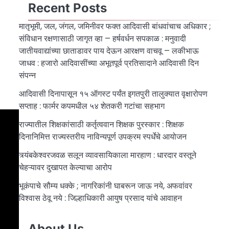
Recent Posts
मातृभूमी, जल, जंगल, जमिनीवर फक्त आदिवासी बांधवांचाच अधिकार ;
संविधान रक्षणासाठी जागृत व्हा – हर्षवर्धन सपकाळ : मनुवादी
जातीयवाद्यांच्या छाताडावर पाय देऊन आरक्षण वाचवू – लकीभाऊ
जाधव : हजारो आदिवासींच्या अभूतपूर्व प्रतिसादाने आदिवासी दिन
संपन्न
आदिवासी दिनापासून १५ ऑगस्ट पर्यंत इगतपुरी तालुक्यात वृक्षारोपण
सप्ताह : फार्मर कपमधील ५४ शेतकरी गटांचा सहभाग
राज्यातील शिक्षकांसाठी कर्तृत्ववान शिक्षक पुरस्कार : शिक्षक
दिनानिमित्त राज्यस्तरीय नाविन्यपूर्ण उपक्रम स्पर्धेचे आयोजन
त्र्यंबकेश्वरजवळ सलून व्यावसायिकाला मारहाण : धारदार वस्तूने
चेहऱ्यावर दुखापत केल्याचा आरोप
भूकंपाचे सौम्य धक्के ; नागरिकांनी घाबरून जाऊ नये, अफवांवर
विश्वास ठेवू नये : जिल्हाधिकारी आयुष प्रसाद यांचे आवाहन
About Us