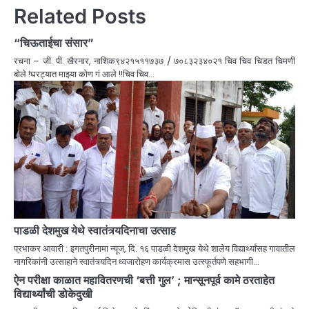
Related Posts
“चिऊताईचा संसार”
रचना – जी. पी. खैरनार, नाशिक९४२१५११७३७ / ७०८३२३४०२१ चिव चिव चिडत चिमणी
बोले !घरट्यात माझ्या कोण गं आले !!चिव चिव…
पाडळी देशमुख येथे स्वातंत्र्यदिनाचा उत्साह
प्रभाकर आवारी : इगतपुरीनामा न्यूज, दि. १६ पाडळी देशमुख येथे शालेय विद्यार्थ्यांसह गावातील
नागरिकांनी उत्साहाने स्वातंत्र्यदिन ध्वजारोहण कार्यक्रमास उत्स्फूर्तपणे सहभागी…
ऐन परीक्षा काळात महावितरणची ‘बत्ती गुल’ ; मान्सूनपूर्व कामे ठरताहेत
विद्यार्थ्यांची डोकेदुखी