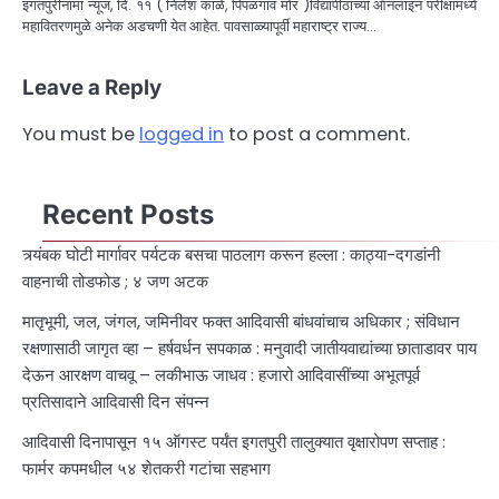
इगतपुरीनामा न्यूज, दि. ११ ( निलेश काळे, पिंपळगाव मोर )विद्यापीठांच्या ऑनलाइन परीक्षांमध्ये
महावितरणमुळे अनेक अडचणी येत आहेत. पावसाळ्यापूर्वी महाराष्ट्र राज्य…
Leave a Reply
You must be
logged in
to post a comment.
Recent Posts
त्र्यंबक घोटी मार्गावर पर्यटक बसचा पाठलाग करून हल्ला : काठ्या-दगडांनी
वाहनाची तोडफोड ; ४ जण अटक
मातृभूमी, जल, जंगल, जमिनीवर फक्त आदिवासी बांधवांचाच अधिकार ; संविधान
रक्षणासाठी जागृत व्हा – हर्षवर्धन सपकाळ : मनुवादी जातीयवाद्यांच्या छाताडावर पाय
देऊन आरक्षण वाचवू – लकीभाऊ जाधव : हजारो आदिवासींच्या अभूतपूर्व
प्रतिसादाने आदिवासी दिन संपन्न
आदिवासी दिनापासून १५ ऑगस्ट पर्यंत इगतपुरी तालुक्यात वृक्षारोपण सप्ताह :
फार्मर कपमधील ५४ शेतकरी गटांचा सहभाग