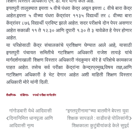
शिक्षण विस्तार अधिकारी एन. डी. मोरे यांनी केले आहे.
इगतपुरी तालुक्यात इयत्ता ५ वीचे पंधरा केंद्र असून इयत्ता ८ वीचे बारा केंद्र
आहेत.इयत्ता ५ वीच्या पंधरा केंद्रांवर ११३५ विद्यार्थी तर ८ वीच्या बारा
केंद्रांवर ८७६ विद्यार्थी प्रविष्ट झाले आहेत. सदर परीक्षचे दोन पेपर असणार
आहेत सकाळी ११ ते १२.३० आणि दुपारी १.३० ते ३ यावेळेत हे पेपर होणार
आहेत.
या परिक्षेसाठी केंद्र संचालकांचे प्रशिक्षण घेण्यात आले आहे, यासाठी
इगतपुरी पंचायत समितीचे गटशिक्षण अधिकारी राजेश तायड़े यांचे
मार्गदर्शनाखाली शिक्षण विस्तार अधिकारी नंदकुमार मोरे हे परिक्षेचे कामकाज
पाहत आहेत. तसेच सर्व परीक्षा केंद्रांना केन्द्रप्रमुख,विषय तज्ञ,आणि
गटशिक्षण अधिकारी हे भेट देणार आहेत अशी माहिती शिक्षण विस्तार
अधिकारी मोरे यांनी दिली.
शैक्षणिक
संक्षिप्त
स्पर्धा परीक्षा मार्गदर्शन
गांगोडबारी येथे आदिवासी
“इगतपुरीनामा”च्या बातमीने बेपत्ता युवा
दिनानिमित्त धानपूजा आणि
शिक्षक सापडले : वाडीवऱ्हे पोलिसांनी
आदिवासी नृत्य
शिक्षकाला कुटुंबीयांकडे केले सुपूर्द