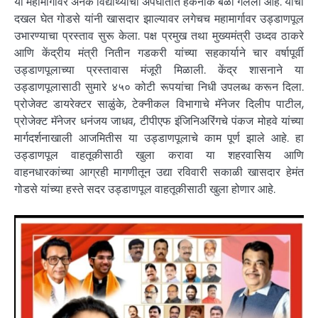
या महामार्गावर अनेक विद्यार्थ्याचा अपघातात हकनाक बळी गेलेला आहे. याची
दखल घेत गोडसे यांनी खासदार झाल्यावर लगेचच महामार्गावर उड्डाणपूल
उभारण्याचा प्रस्ताव सुरू केला. पक्ष प्रमुख तथा मुख्यमंत्री उध्दव ठाकरे
आणि केंद्रीय मंत्री नितीन गडकरी यांच्या सहकार्याने चार वर्षापूर्वी
उड्डाणपूलाच्या प्रस्तावास मंजूरी मिळाली. केंद्र शासनाने या
उड्डाणपूलासाठी सुमारे ४५० कोटी रूपयांचा निधी उपलब्ध करून दिला.
प्रोजेक्ट डायरेक्टर साळुंके, टेक्नीकल विभागाचे मॅनेजर दिलीप पाटील,
प्रोजेक्ट मॅनेजर धनंजय जाधव, टीपीएफ इंजिनिअरिंगचे पंकज मोहवे यांच्या
मार्गदर्शनाखाली आजमितीस या उड्डाणपूलाचे काम पूर्ण झाले आहे. हा
उड्डाणपूल वाहतूकीसाठी खुला करावा या शहरवासिय आणि
वाहनधारकांच्या आग्रही मागणीतून उद्या रविवारी सकाळी खासदार हेमंत
गोडसे यांच्या हस्ते सदर उड्डाणपूल वाहतूकीसाठी खुला होणार आहे.