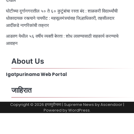
दाखल
घोटीच्या दुर्गानगरातील ५० ते ६० कुटुंबांचा रस्ता बंद : शाळकरी विद्यार्थ्यांची
धोकादायक रस्त्याने पायपीट : महसूलमंत्र्यांसह जिल्हाधिकारी, तहसीलदार
आदींकडे नागरिकांची तक्रार
आडवण येथील ५६ वर्षीय व्यक्ती बेपत्ता : शोध लावण्यासाठी सहकार्य करण्याचे
आवाहन
About Us
Igatpurinama Web Portal
जाहिरात
Copyright © 2026
इगतपुरीनामा
| Supreme News by
Ascendoor
|
Powered by
WordPress
.