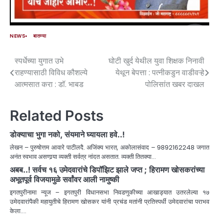
NEWS
बातम्या
स्पर्धेच्या युगात उभे
घोटी खुर्द येथील युवा शिक्षक निनावी
राहण्यासाठी विविध कौशल्ये
येथून बेपत्ता : पत्नीकडुन वाडीवऱ्हे
आत्मसात करा : डॉ. भाबड
पोलिसांत खबर दाखल
Related Posts
डोक्याचा भुगा नको, संयमाने घ्यायला हवे..!
लेखन – पुरुषोत्तम आवारे पाटीलदै. अजिंक्य भारत, अकोलासंवाद – 9892162248 जगात
अनंत स्वभाव असणार्‍या व्यक्ती सर्वत्र नांदत असतात. व्यक्ती तितक्या…
अबब..! सर्वच १६ उमेदवारांचे डिपॉझिट झाले जप्त ; हिरामण खोसकरांच्या
अभूतपूर्व विजयामुळे सर्वांवर आली नामुष्की
इगतपुरीनामा न्यूज – इगतपुरी विधानसभा निवडणुकीच्या आखाड्यात उतरलेल्या १७
उमेदवारांपैकी महायुतीचे हिरामण खोसकर यांनी प्रचंड मतांनी प्रतिस्पर्धी उमेदवारांचा पराभव
केला.…