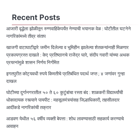
Recent Posts
आजारी वृद्धेला झोळीतून रुग्णवाहिकेपर्यंत नेण्याची भयानक वेळ : घोटीतील घटनेने
नागरिकांमध्ये तीव्र संताप
खाजगी वाटाघाटीद्वारे जमीन दिलेल्या व भूमिहीन झालेल्या शेतकऱ्यांनाही मिळणार
प्रकल्पग्रस्त दाखले : केए प्रतिष्ठानचे राजेंद्र घारे, संदीप गवारी यांच्या अथक
प्रयत्नांमुळे शासन निर्णय निर्गमित
इगतपुरीत कोट्यवधी रुपये किमतीचे प्रतिबंधित पदार्थ जप्त ; ४ जणांवर गुन्हा
दाखल
घोटीच्या दुर्गानगरातील ५० ते ६० कुटुंबांचा रस्ता बंद : शाळकरी विद्यार्थ्यांची
धोकादायक रस्त्याने पायपीट : महसूलमंत्र्यांसह जिल्हाधिकारी, तहसीलदार
आदींकडे नागरिकांची तक्रार
आडवण येथील ५६ वर्षीय व्यक्ती बेपत्ता : शोध लावण्यासाठी सहकार्य करण्याचे
आवाहन