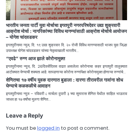
भारतीय जनता पार्टी युवा मोर्चाचा इगतपुरी नगरपरिषदेवर उद्या शुक्रवारी
आक्रोश मोर्चा : नागरिकांच्या विविध मागण्यांसाठी आक्रोश मोर्चाचे आयोजन
– योगेश चांदवडकर
इगतपुरीनामा न्यूज, दि. १९ उद्या शुक्रवार दि. २० रोजी विविध मागण्यासाठी भाजप युवा जिल्हा
उपाध्यक्ष योगेश चांदवडकर यांच्या नेतृत्वाखाली भारतीय…
“एवढे” रुग्ण आज झाले कोरोनामुक्त
इगतपुरीनामा न्यूज, दि. 26दिवसेंदिवस वाढत असलेला कोरोनाचा कहर इगतपुरी तालुक्यात
आटोक्यात येण्याची शक्यता आहे. सापडणाऱ्या कोरोना रुग्णांपेक्षा कोरोनामुक्त होणाऱ्या रुग्णांचे…
शेणितचा १७ वर्षीय युवक दारणात बुडाला : दारणा तीरावरील गावांना शोध
घेण्याचे कळकळीचे आवाहन
इगतपुरीनामा न्यूज – रविवारी ८ मार्चला दुपारी ३ च्या सुमारास शेणित येथील साहिल भाऊराव
जाधव हा १७ वर्षांचा मुलगा शेणित…
Leave a Reply
You must be
logged in
to post a comment.