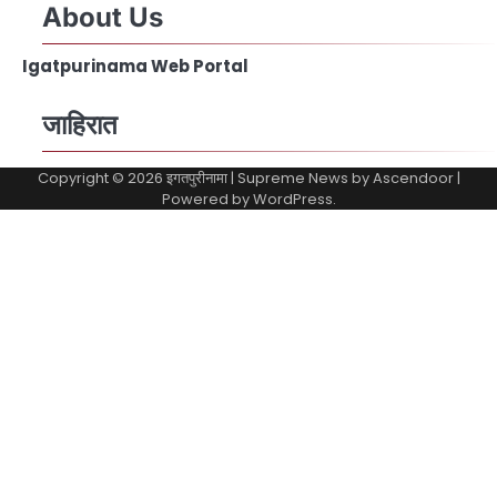
About Us
Igatpurinama Web Portal
जाहिरात
Copyright © 2026
इगतपुरीनामा
| Supreme News by
Ascendoor
|
Powered by
WordPress
.