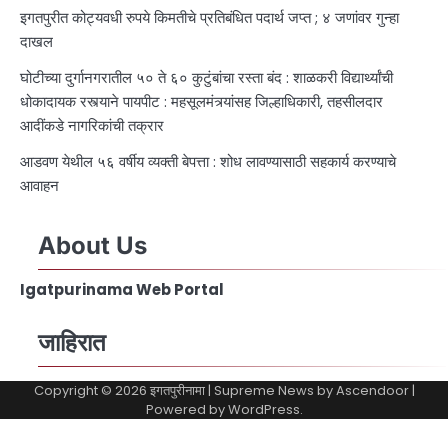
इगतपुरीत कोट्यवधी रुपये किमतीचे प्रतिबंधित पदार्थ जप्त ; ४ जणांवर गुन्हा
दाखल
घोटीच्या दुर्गानगरातील ५० ते ६० कुटुंबांचा रस्ता बंद : शाळकरी विद्यार्थ्यांची
धोकादायक रस्त्याने पायपीट : महसूलमंत्र्यांसह जिल्हाधिकारी, तहसीलदार
आदींकडे नागरिकांची तक्रार
आडवण येथील ५६ वर्षीय व्यक्ती बेपत्ता : शोध लावण्यासाठी सहकार्य करण्याचे
आवाहन
About Us
Igatpurinama Web Portal
जाहिरात
Copyright © 2026
इगतपुरीनामा
| Supreme News by
Ascendoor
|
Powered by
WordPress
.