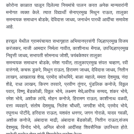
कोरोना काळात घालून दिलेल्या नियमांचे पालन करत अनेक मान्यवरांनी
मनोगत व्यक्त केले. त्यात विद्यार्थी सेनाप्रमुख मिथुन राऊत, तालुका
समन्वयक समाधान बोडके, देविदास जाधव, जनार्धन पारधी आदींचा समावेश
आहे.
हरसूल येथील ग्रामपंचायत सभागृहात अभियानप्रसंगी जिल्हाप्रमुख विजय
करंजकर, माजी आमदार निर्मला गावीत, काशीनाथ मेंगाळ, उपजिल्हाप्रमुख
निवृत्ती जाधव, सभापती सोमनाथ जोशी, त्र्यंबकेश्वर तालुका
समन्वयक समाधान बोडके, रमेश गावीत, तालुकाप्रमुख संपत चव्हाण, रवी
वारुंगसे, कचरू डुकरे, मिथुन राऊत, हिरामण जाधव, देविदास जाधव, नितीन
लाखन, आखलाख शेख, प्रमोद कोथमिरे, बाळा महाले, ममता देशमुख, नंदा
शेंडे, राधा लाखन, किरण तरवारे, प्रवीण तुंगार, पुंडलिक कनोजे, विठ्ठल
पवार, विष्णू बेंडकोळी, विठ्ठल भोये, लक्ष्मण मेघे,आरीफ सय्यद, शंकर भोये,
रमेश भोये, अशोक लांघे, मोहन कनोजे, हिरामण राऊत, काशीनाथ वळवी,
दत्ता व्यवहारे, संतोष देशमुख, निलेश चौधरी, जगदीश भोये, प्रमोद भोये,
रघुनाथ पोटींदे, हरिदास राऊत, यशवंत धनगर, जगन गोराळे, यादव गवळी,
अशोक कनोजे, अंबादास माढी, अंबादास बेंडकोळी, नितीन राऊत,संजय
देशमुख, विनोद भोये, अनिल बोरसे आदींसह शिवसैनिक उपस्थित होते.