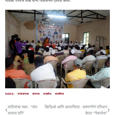
यावेळी परवेज शेख यांनी शिवसेनेत प्रवेश केला.
NEWS
त्र्यंबकनामा
बातम्या
राजकीय
सामाजिक
कवितांचा मळा : “संत
व्हिडिओ आणि छायाचित्र : दमणगंगेने परिधान
सावता हरि”
केला “नेकलेस”