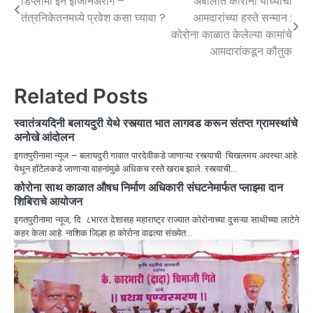
डिप्लोमा इन इंजिनिअरींग –
अंबोलीत कोरोना योध्यांचा
तंत्रनिकेतनमध्ये प्रवेश कसा घ्यावा ?
आमदारांच्या हस्ते सन्मान :
कोरोना काळात केलेल्या कामांचे
आमदारांकडून कौतुक
Related Posts
स्वातंत्र्यदिनी बलायदुरी येथे रस्त्यात भात लागवड करून संतप्त ग्रामस्थांचे
अनोखे आंदोलन
इगतपुरीनामा न्यूज – बलायदुरी गावात पारदेवीकडे जाणाऱ्या रस्त्याची चिखलमय अवस्था आहे.
येथून हॉटेलकडे जाणाऱ्या वाहनांमुळे अधिकच रस्ते खराब झाले. रस्त्याची…
कोरोना साथ काळात औषध निर्माण अधिकारी संघटनेमार्फत प्लाझ्मा दान
शिबिराचे आयोजन
इगतपुरीनामा न्यूज, दि. ८भारत देशासह महाराष्ट्र राज्यात कोरोनाच्या दुसऱ्या साथीच्या लाटेने
कहर केला आहे. नाशिक जिल्हा हा कोरोना वाढत्या संख्येत…