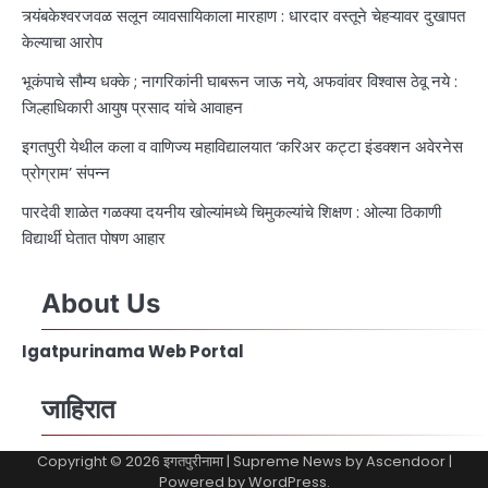
त्र्यंबकेश्वरजवळ सलून व्यावसायिकाला मारहाण : धारदार वस्तूने चेहऱ्यावर दुखापत
केल्याचा आरोप
भूकंपाचे सौम्य धक्के ; नागरिकांनी घाबरून जाऊ नये, अफवांवर विश्वास ठेवू नये :
जिल्हाधिकारी आयुष प्रसाद यांचे आवाहन
इगतपुरी येथील कला व वाणिज्य महाविद्यालयात ‘करिअर कट्टा इंडक्शन अवेरनेस
प्रोग्राम’ संपन्न
पारदेवी शाळेत गळक्या दयनीय खोल्यांमध्ये चिमुकल्यांचे शिक्षण : ओल्या ठिकाणी
विद्यार्थी घेतात पोषण आहार
About Us
Igatpurinama Web Portal
जाहिरात
Copyright © 2026
इगतपुरीनामा
| Supreme News by
Ascendoor
|
Powered by
WordPress
.